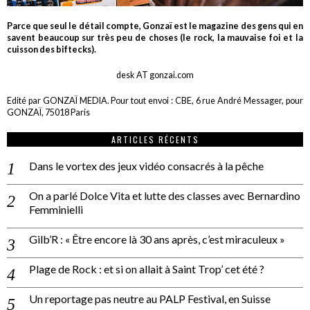
Parce que seul le détail compte, Gonzaï est le magazine des gens qui en
savent beaucoup sur très peu de choses (le rock, la mauvaise foi et la
cuisson des biftecks).
desk AT gonzai.com
Edité par GONZAÏ MEDIA. Pour tout envoi : CBE, 6 rue André Messager, pour
GONZAÏ, 75018 Paris
ARTICLES RÉCENTS
Dans le vortex des jeux vidéo consacrés à la pêche
On a parlé Dolce Vita et lutte des classes avec Bernardino
Femminielli
Gilb’R : « Être encore là 30 ans après, c’est miraculeux »
Plage de Rock : et si on allait à Saint Trop’ cet été ?
Un reportage pas neutre au PALP Festival, en Suisse