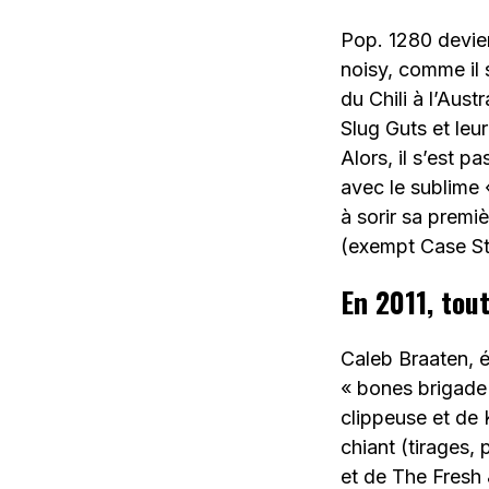
Pop. 1280 devien
noisy, comme il 
du Chili à l’Aust
Slug Guts et le
Alors, il s’est 
avec le sublime 
à sorir sa premi
(exempt Case Stu
En 2011, tout
Caleb Braaten, é
« bones brigade 
clippeuse et de 
chiant (tirages,
et de The Fresh