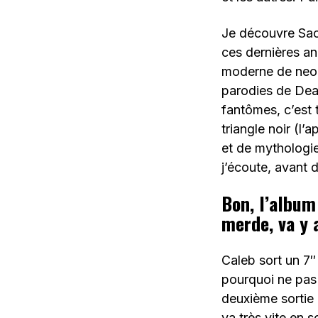
Je découvre Sac
ces dernières an
moderne de neo-f
parodies de Deat
fantômes, c’est
triangle noir (l
et de mythologie
j’écoute, avant
Bon, l’album
merde, va y 
Caleb sort un 7″
pourquoi ne pas 
deuxième sortie
va très vite en 