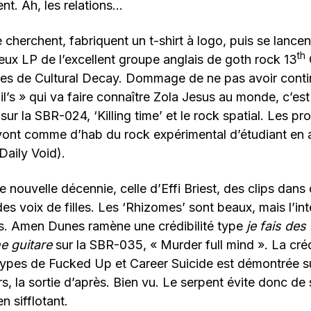
ent. Ah, les relations…
cherchent, fabriquent un t-shirt à logo, puis se lancen
th
eux LP de l’excellent groupe anglais de goth rock 13
es de Cultural Decay. Dommage de ne pas avoir conti
’s » qui va faire connaître Zola Jesus au monde, c’est l
sur la SBR-024, ‘Killing time’ et le rock spatial. Les pr
vont comme d’hab du rock expérimental d’étudiant en a
Daily Void).
 nouvelle décennie, celle d’Effi Briest, des clips dans 
s voix de filles. Les ‘Rhizomes’ sont beaux, mais l’inte
tes. Amen Dunes ramène une crédibilité type
je fais de
e guitare
sur la SBR-035, « Murder full mind ». La créd
 types de Fucked Up et Career Suicide est démontrée s
rs, la sortie d’après. Bien vu. Le serpent évite donc de
n sifflotant.