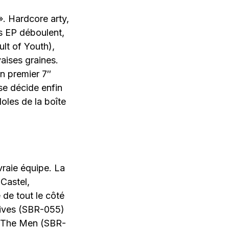
». Hardcore arty,
es EP déboulent,
ult of Youth),
aises graines.
on premier 7″
se décide enfin
oles de la boîte
vraie équipe. La
Castel,
 de tout le côté
Knives (SBR-055)
à The Men (SBR-