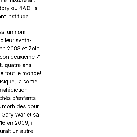
tory ou 4AD, la
nt instituée.
ssi un nom
c leur synth-
en 2008 et Zola
 son deuxième 7″
t, quatre ans
 de tout le monde!
sique, la sortie
 malédiction
chés d’enfants
s morbides pour
 Gary War et sa
16 en 2009, il
urait un autre