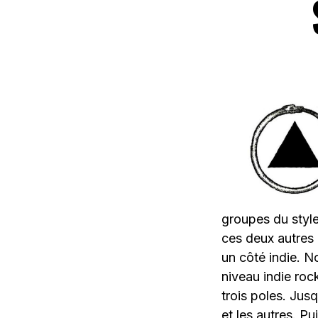
groupes du style
ces deux autres 
un côté indie. N
niveau indie roc
trois poles. Jus
et les autres. P