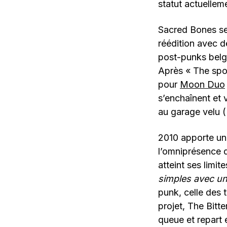
statut actuellem
Sacred Bones se 
réédition avec d
post-punks belg
Après « The spoil
pour
Moon Duo
s’enchaînent et 
au garage velu (
2010 apporte une
l’omniprésence de
atteint ses limi
simples avec un
punk, celle des
projet, The Bitte
queue et repart e