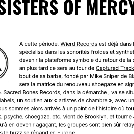
SISTERS OF MERC
A cette période,
Wierd Records
est déjà dans l
spécialise dans les sonorités froides et synthé
devenir la plateforme symbole du retour de la
an plus tard ce sera au tour de
Captured Trac
bout de sa barbe, fondé par Mike Sniper de B
sera la matrice du renouveau shoegaze en sign
. Sacred Bones Records, dans la démarche , va se situe
labels, un soutien aux « artistes de chambre », avec un
ous sommes alors arrivés à un point de l’histoire où tou
k, psyche, shoegaze, etc. vient de Brooklyn, et tourne
qu’à en devenir agaçant, les groupes sont bien sûr rela
uis le buzz se répand en Europe.