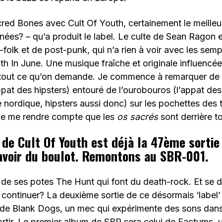
red Bones avec Cult Of Youth, certainement le meilleu
nées? – qu’a produit le label. Le culte de Sean Ragon 
olk et de post-punk, qui n’a rien à voir avec les sempi
h In June. Une musique fraîche et originale influencée
 tout ce qu’on demande. Je commence à remarquer de 
’appat des hipsters) entouré de l’ourobouros (l’appat de
 nordique, hipsters aussi donc) sur les pochettes des 
 de me rendre compte que les
os sacrés
sont derrière to
 de Cult Of Youth est déjà la 47ème sortie 
avoir du boulot. Remontons au SBR-001.
 de ses potes The Hunt qui font du death-rock. Et se di
continuer? La deuxième sortie de ce désormais ‘label’ 
 de Blank Dogs, un mec qui expérimente des sons dans
sortir. Le premier album de SBR sera celui de Factums, 