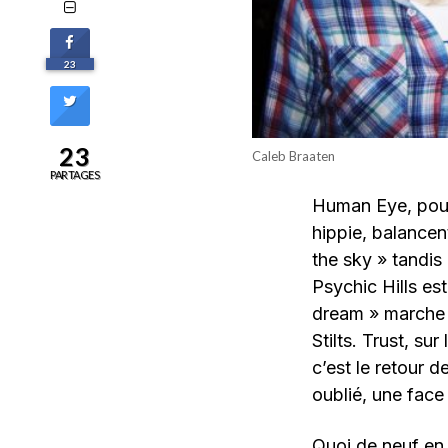
23
23
Caleb Braaten
PARTAGES
Human Eye, pour 
hippie, balancen
the sky » tandis
Psychic Hills es
dream » marche e
Stilts. Trust, su
c’est le retour 
oublié, une face 
Quoi de neuf en