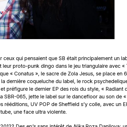
ceux qui pensaient que SB était principalement un la
t leur proto-punk dingo dans le jeu triangulaire avec 
 que « Conatus », le sacre de Zola Jesus, se place en 
t la dernière coqueluche du label, le rock psychedeliq
t préfigure le dernier EP des rois du style, « Radiant 
r la SBR-065, jette le label sur le dancefloor au son de 
des rééditions, UV POP de Sheffield s’y colle, avec un
tube, une face ultra violente.
 2012? Des ep’s sans intérêt de
Nika
Roza Danilova; u