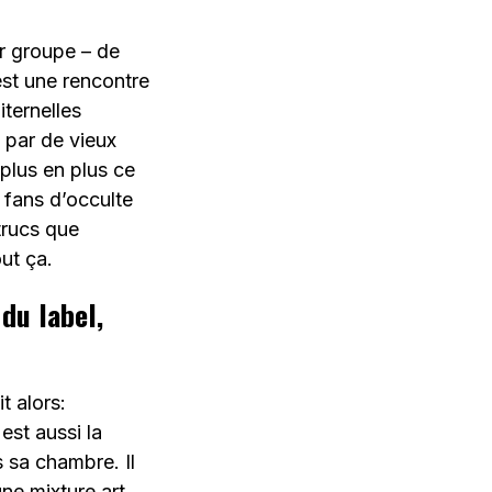
r groupe – de
est une rencontre
ternelles
 par de vieux
plus en plus ce
s fans d’occulte
trucs que
ut ça.
du label,
t alors:
est aussi la
 sa chambre. Il
une mixture art