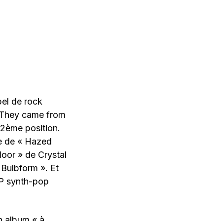
bel de rock
« They came from
62ème position.
ue de « Hazed
door » de Crystal
« Bulbform ». Et
 EP synth-pop
n album « à