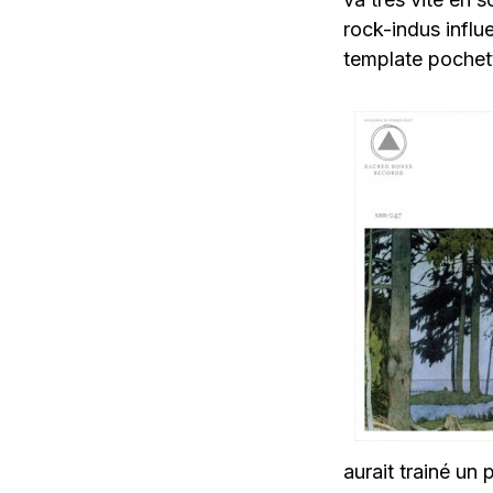
rock-indus influ
template pochett
aurait trainé un 