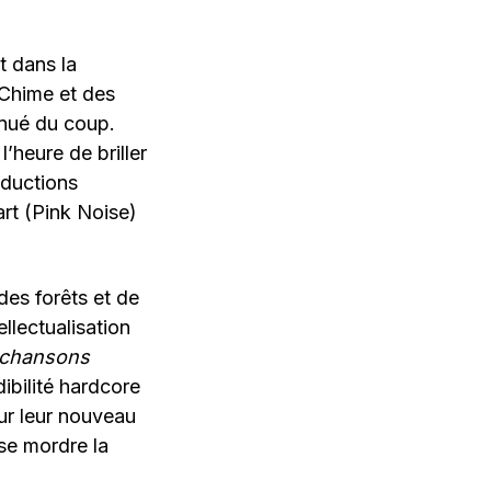
t dans la
Chime et des
nué du coup.
’heure de briller
oductions
rt (Pink Noise)
des forêts et de
llectualisation
s chansons
ibilité hardcore
ur leur nouveau
 se mordre la