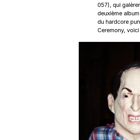
057), qui galère
deuxième album «
du hardcore punk
Ceremony, voici 