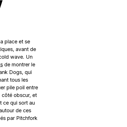
Y
a place et se
tiques, avant de
 cold wave. Un
ks
de montrer le
lank Dogs, qui
ant tous les
r pile poil entre
 côté obscur, et
t ce qui sort au
 autour de ces
yés par Pitchfork