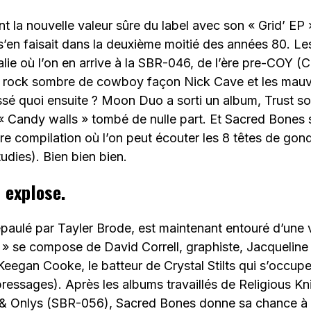
t la nouvelle valeur sûre du label avec son « Grid’ EP 
s’en faisait dans la deuxième moitié des années 80. L
ralie où l’on en arrive à la SBR-046, de l’ère pre-COY (C
ur rock sombre de cowboy façon Nick Cave et les mauv
passé quoi ensuite ? Moon Duo a sorti un album, Trust s
« Candy walls » tombé de nulle part. Et Sacred Bones 
ère compilation où l’on peut écouter les 8 têtes de gond
dies). Bien bien bien.
 explose.
paulé par Tayler Brode, est maintenant entouré d’une 
» se compose de David Correll, graphiste, Jacqueline 
Keegan Cooke, le batteur de Crystal Stilts qui s’occupe
 pressages). Après les albums travaillés de Religious 
 & Onlys (SBR-056), Sacred Bones donne sa chance 