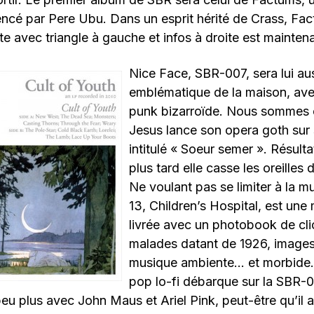
encé par Pere Ubu. Dans un esprit hérité de Crass, Fac
e avec triangle à gauche et infos à droite est maintena
Nice Face, SBR-007, sera lui au
emblématique de la maison, ave
punk bizarroïde. Nous sommes 
Jesus lance son opera goth sur
intitulé « Soeur semer ». Résulta
plus tard elle casse les oreilles
Ne voulant pas se limiter à la mu
13, Children’s Hospital, est une
livrée avec un photobook de cli
malades datant de 1926, image
musique ambiente… et morbide.
pop lo-fi débarque sur la SBR-0
peu plus avec John Maus et Ariel Pink, peut-être qu’il a