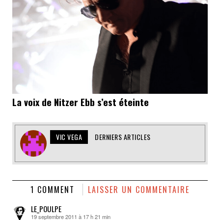
La voix de Nitzer Ebb s’est éteinte
VIC VEGA
DERNIERS ARTICLES
1 COMMENT
LAISSER UN COMMENTAIRE
LE_POULPE
19 septembre 2011 à 17 h 21 min
dit :