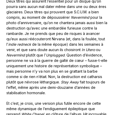
Deux titres qui assurent l’essentiel pour un disque qu’on
pourra sans aucun mal dater même dans une ou deux ères
glaciaires. Deux titres qui prouvent que S.C.U.M. a bien
compris, au moment de dépoussiérer
Nevermind
pour la
photo d’anniversaire, qu’on ne chantera jamais aussi bien la
destruction qu’avec une embardée furieuse contre la
rambarde. Je ne prends que peu de risques à avancer
qu’eux aussi réécouteront Nirvana (et, dans la foulée, tout
l’
indie redneck
de la même époque) dans les semaines à
venir, et que sans doute aucun ils choisiront
In Utero
ou
Nevermind
plutôt que l’
Unplugged
. Question d’évidence,
personne ne va à la guerre de gaîté de cœur – fusse-t-elle
uniquement une histoire de représentation symbolique –
mais personne n’y va non plus en se grattant la barbe
comme si de rien n’était. Non, la destruction est catharsis
plutôt que névrose léthargique.
Stay Away
fait toujours de
l’effet, même après une demi-douzaine d’années de
stabilisation hormonale.
Et c’est, je crois, une version plus futile encore de cette
même dynamique de l’endiguement épileptique que
reprend
White Chapel
, en clôture de l’album. Hit incroyable,