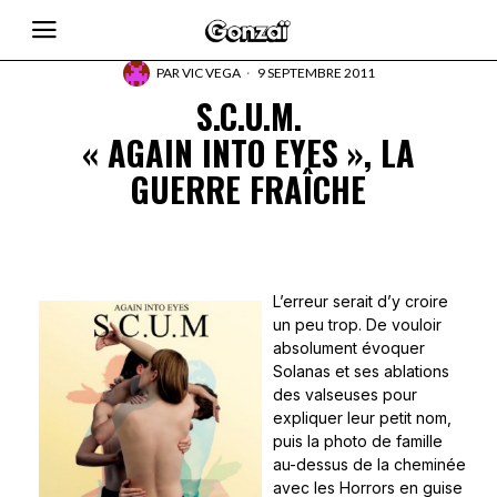
PAR
VIC VEGA
9 SEPTEMBRE 2011
S.C.U.M.
« AGAIN INTO EYES », LA
GUERRE FRAÎCHE
L’erreur serait d’y croire
un peu trop. De vouloir
absolument évoquer
Solanas et ses ablations
des valseuses pour
expliquer leur petit nom,
puis la photo de famille
au-dessus de la cheminée
avec les Horrors en guise