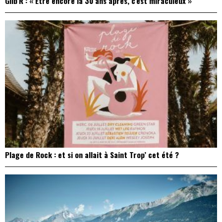
Gilb’R : « Être encore là 30 ans après, c’est miraculeux »
Plage de Rock : et si on allait à Saint Trop’ cet été ?