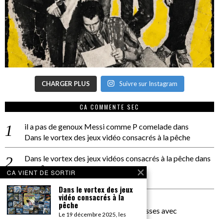
CHARGER PLUS
Suivre sur Instagram
CA COMMENTE SEC
il a pas de genoux Messi comme P comelade
dans
Dans le vortex des jeux vidéo consacrés à la pêche
Dans le vortex des jeux vidéos consacrés à la pêche
dans
PACÔME THIELLEMENT
CA VIENT DE SORTIR
La séance d’Hip Gnose
Dans le vortex des jeux
vidéo consacrés à la
La Patrie
dans
pêche
On a parlé Dolce Vita et lutte des classes avec
Le 19 décembre 2025, les