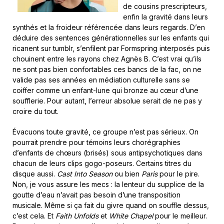
de cousins prescripteurs,
enfin la gravité dans leurs
synthés et la froideur référencée dans leurs regards. D’en
déduire des sentences générationnelles sur les enfants qui
ricanent sur tumblr, s’enfilent par Formspring interposés puis
chouinent entre les rayons chez Agnès B. C’est vrai qu’ils
ne sont pas bien confortables ces bancs de la fac, on ne
valide pas ses années en médiation culturelle sans se
coiffer comme un enfant-lune qui bronze au cœur d’une
soufflerie. Pour autant, l’erreur absolue serait de ne pas y
croire du tout.
Évacuons toute gravité, ce groupe n’est pas sérieux. On
pourrait prendre pour témoins leurs chorégraphies
d’enfants de chœurs (brisés) sous antipsychotiques dans
chacun de leurs clips gogo-poseurs. Certains titres du
disque aussi.
Cast Into Season
ou bien
Paris
pour le pire.
Non, je vous assure les mecs : la lenteur du supplice de la
goutte d’eau n’avait pas besoin d’une transposition
musicale. Même si ça fait du givre quand on souffle dessus,
c’est cela. Et
Faith Unfolds
et
White Chapel
pour le meilleur.