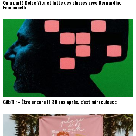
On a parlé Dolce Vita et lutte des classes avec Bernardino
Femminielli
Gilb’R : « Être encore là 30 ans après, c’est miraculeux »