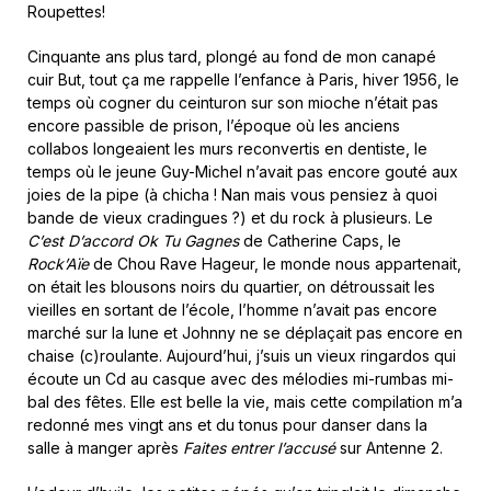
Roupettes!
Cinquante ans plus tard, plongé au fond de mon canapé
cuir But, tout ça me rappelle l’enfance à Paris, hiver 1956, le
temps où cogner du ceinturon sur son mioche n’était pas
encore passible de prison, l’époque où les anciens
collabos longeaient les murs reconvertis en dentiste, le
temps où le jeune Guy-Michel n’avait pas encore gouté aux
joies de la pipe (à chicha ! Nan mais vous pensiez à quoi
bande de vieux cradingues ?) et du rock à plusieurs. Le
C’est D’accord Ok Tu Gagnes
de Catherine Caps, le
Rock’Aïe
de Chou Rave Hageur, le monde nous appartenait,
on était les blousons noirs du quartier, on détroussait les
vieilles en sortant de l’école, l’homme n’avait pas encore
marché sur la lune et Johnny ne se déplaçait pas encore en
chaise (c)roulante. Aujourd’hui, j’suis un vieux ringardos qui
écoute un Cd au casque avec des mélodies mi-rumbas mi-
bal des fêtes. Elle est belle la vie, mais cette compilation m’a
redonné mes vingt ans et du tonus pour danser dans la
salle à manger après
Faites entrer l’accusé
sur Antenne 2.