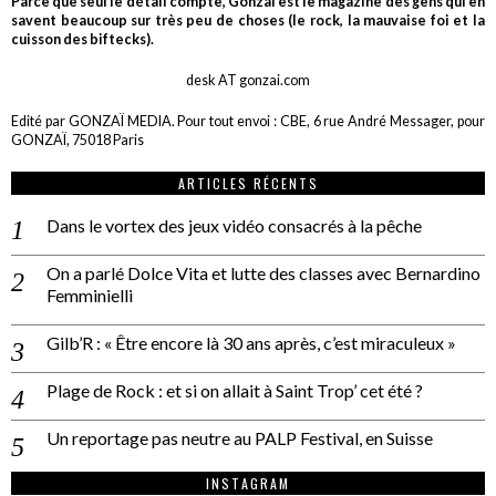
Parce que seul le détail compte, Gonzaï est le magazine des gens qui en
savent beaucoup sur très peu de choses (le rock, la mauvaise foi et la
cuisson des biftecks).
desk AT gonzai.com
Edité par GONZAÏ MEDIA. Pour tout envoi : CBE, 6 rue André Messager, pour
GONZAÏ, 75018 Paris
ARTICLES RÉCENTS
Dans le vortex des jeux vidéo consacrés à la pêche
On a parlé Dolce Vita et lutte des classes avec Bernardino
Femminielli
Gilb’R : « Être encore là 30 ans après, c’est miraculeux »
Plage de Rock : et si on allait à Saint Trop’ cet été ?
Un reportage pas neutre au PALP Festival, en Suisse
INSTAGRAM