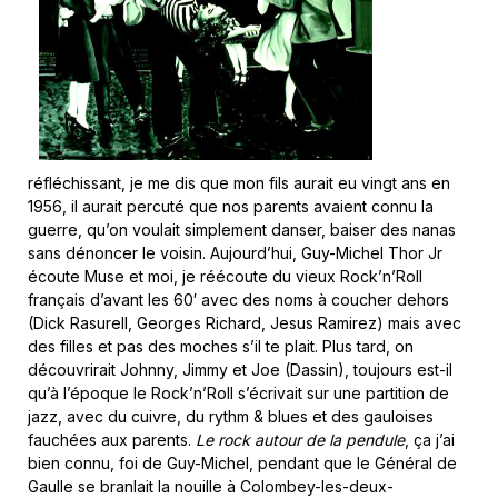
réfléchissant, je me dis que mon fils aurait eu vingt ans en
1956, il aurait percuté que nos parents avaient connu la
guerre, qu’on voulait simplement danser, baiser des nanas
sans dénoncer le voisin. Aujourd’hui, Guy-Michel Thor Jr
écoute Muse et moi, je réécoute du vieux Rock’n’Roll
français d’avant les 60′ avec des noms à coucher dehors
(Dick Rasurell, Georges Richard, Jesus Ramirez) mais avec
des filles et pas des moches s’il te plait. Plus tard, on
découvrirait Johnny, Jimmy et Joe (Dassin), toujours est-il
qu’à l’époque le Rock’n’Roll s’écrivait sur une partition de
jazz, avec du cuivre, du rythm & blues et des gauloises
fauchées aux parents.
Le rock autour de la pendule
, ça j’ai
bien connu, foi de Guy-Michel, pendant que le Général de
Gaulle se branlait la nouille à Colombey-les-deux-