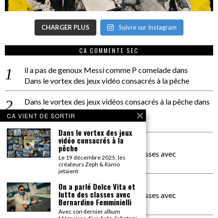
CHARGER PLUS
Suivre sur Instagram
CA COMMENTE SEC
il a pas de genoux Messi comme P comelade
dans
Dans le vortex des jeux vidéo consacrés à la pêche
Dans le vortex des jeux vidéos consacrés à la pêche
dans
PACÔME THIELLEMENT
CA VIENT DE SORTIR
La séance d’Hip Gnose
Dans le vortex des jeux
vidéo consacrés à la
La Patrie
dans
pêche
On a parlé Dolce Vita et lutte des classes avec
Le 19 décembre 2025, les
Bernardino Femminielli
créateurs Zeph & Ramo
jetaient
carte noire negra à l'o tiede
dans
On a parlé Dolce Vita et
lutte des classes avec
On a parlé Dolce Vita et lutte des classes avec
Bernardino Femminielli
Bernardino Femminielli
Avec son dernier album