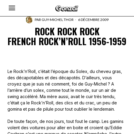
PAR
GUY-MICHEL THOR
6 DÉCEMBRE 2009
ROCK ROCK ROCK
FRENCH ROCK’N’ROLL 1956-1959
Le Rock’n’Roll, c’était l’époque du Solex, du cheveu gras,
des décapotables et des décapotés. D’ailleurs, vous
croyez que je suis né comment, foi de Guy-Michel ? A
l’arrière d’un solex, comme tout le monde, sur un air de
swing accéléré. Ma mère aussi, avait le cuir très tendu,
c’était ça le Rock’n’Roll, des clics et du crac, un peu de
gomina et pas de pilule pour tout oublier le lendemain.
De toute façon, de nos jours, tout fout le camp. Les gamins
volent des voitures pour aller en boite et croient qu’Eddie
Cochran c’est une marque de scooter. N’empêche, l’autre