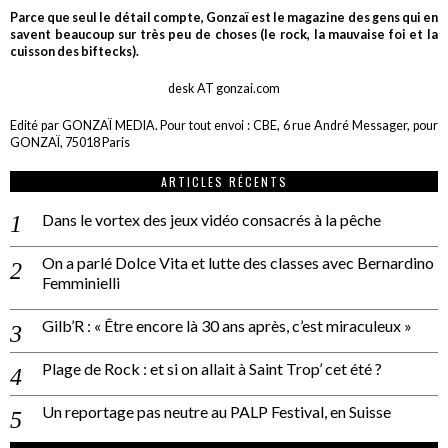
Parce que seul le détail compte, Gonzaï est le magazine des gens qui en
savent beaucoup sur très peu de choses (le rock, la mauvaise foi et la
cuisson des biftecks).
desk AT gonzai.com
Edité par GONZAÏ MEDIA. Pour tout envoi : CBE, 6 rue André Messager, pour
GONZAÏ, 75018 Paris
ARTICLES RÉCENTS
Dans le vortex des jeux vidéo consacrés à la pêche
On a parlé Dolce Vita et lutte des classes avec Bernardino
Femminielli
Gilb’R : « Être encore là 30 ans après, c’est miraculeux »
Plage de Rock : et si on allait à Saint Trop’ cet été ?
Un reportage pas neutre au PALP Festival, en Suisse