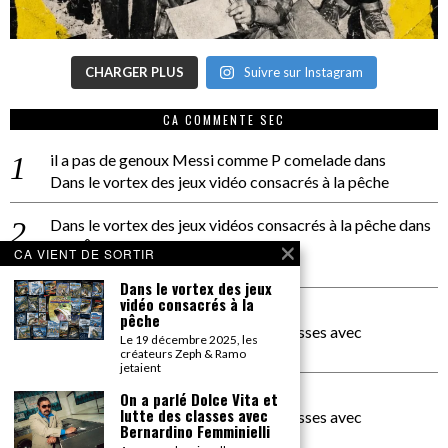
CHARGER PLUS
Suivre sur Instagram
CA COMMENTE SEC
il a pas de genoux Messi comme P comelade
dans
Dans le vortex des jeux vidéo consacrés à la pêche
Dans le vortex des jeux vidéos consacrés à la pêche
dans
PACÔME THIELLEMENT
CA VIENT DE SORTIR
La séance d’Hip Gnose
Dans le vortex des jeux
vidéo consacrés à la
La Patrie
dans
pêche
On a parlé Dolce Vita et lutte des classes avec
Le 19 décembre 2025, les
Bernardino Femminielli
créateurs Zeph & Ramo
jetaient
carte noire negra à l'o tiede
dans
On a parlé Dolce Vita et
lutte des classes avec
On a parlé Dolce Vita et lutte des classes avec
Bernardino Femminielli
Bernardino Femminielli