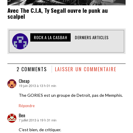
Avec The C.I.A, Ty Segall ouvre le punk au
scalpel
ROCK A LA CASBAH
DERNIERS ARTICLES
2 COMMENTS
LAISSER UN COMMENTAIRE
Cheap
19 juin 2013 à 13 h 01 min
dit :
The GORIES est un groupe de Detroit, pas de Memphis.
Répondre
Ben
7 juillet 2013 à 19 h 31 min
dit :
C’est bien, de critiquer.