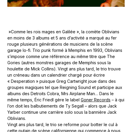
»Comme les rois mages en Galilée », la comète Oblivians
en moins de 3 albums et 5 ans d’activité a marqué au fer
rouge plusieurs générations de musiciens de la scène
garage lo-fi. Trio punk formé à Memphis en 1993, Oblivians
s’impose comme une référence au même titre que The
Gories (autres monstres garages de Memphis sous la
houlette de Mick Collins). Vingt ans plus tard, le trio trouve
un créneau dans un calendrier chargé pour écrire
« Desperation » puisque Greg Cartwright joue dans des
groupes magiques tel que Reigning Sound et participe aux
albums des Detroits Cobra, Mrs Airplane Man… Dans le
même temps, Éric Friedl gère le label
Goner Records
– à qui
l’on doit les balbutiements de Ty Segall – alors que Jack
Yarber continue une carrière solo sous la bannière Jack
Oblivians.
Vingt ans plus tard, le trio se reforme pour botter le cul à
cette putain de scène californienne qui commence à nous