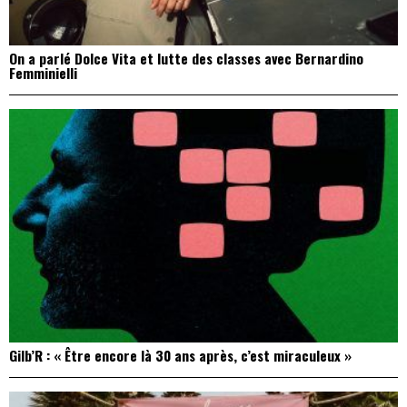
On a parlé Dolce Vita et lutte des classes avec Bernardino
Femminielli
Gilb’R : « Être encore là 30 ans après, c’est miraculeux »