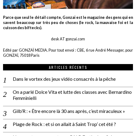
Parce que seul le détail compte, Gonzaï est le magazine des gens qui en
savent beaucoup sur très peu de choses (le rock, la mauvaise foi et la
cuisson des biftecks).
desk AT gonzai.com
Edité par GONZAÏ MEDIA. Pour tout envoi : CBE, 6 rue André Messager, pour
GONZAÏ, 75018 Paris
ARTICLES RÉCENTS
Dans le vortex des jeux vidéo consacrés à la pêche
On a parlé Dolce Vita et lutte des classes avec Bernardino
Femminielli
Gilb’R : « Être encore là 30 ans après, c’est miraculeux »
Plage de Rock : et si on allait à Saint Trop’ cet été ?