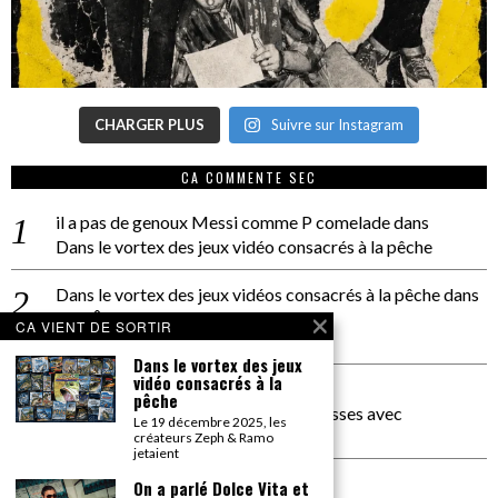
CHARGER PLUS
Suivre sur Instagram
CA COMMENTE SEC
il a pas de genoux Messi comme P comelade
dans
Dans le vortex des jeux vidéo consacrés à la pêche
Dans le vortex des jeux vidéos consacrés à la pêche
dans
PACÔME THIELLEMENT
CA VIENT DE SORTIR
La séance d’Hip Gnose
Dans le vortex des jeux
vidéo consacrés à la
La Patrie
dans
pêche
On a parlé Dolce Vita et lutte des classes avec
Le 19 décembre 2025, les
Bernardino Femminielli
créateurs Zeph & Ramo
jetaient
carte noire negra à l'o tiede
dans
On a parlé Dolce Vita et