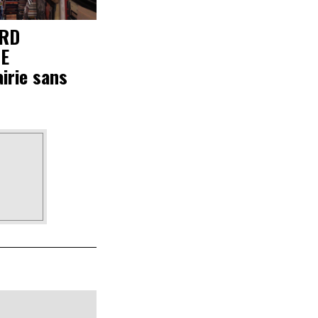
ARD
E
airie sans