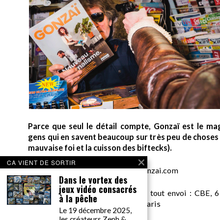
Parce que seul le détail compte, Gonzaï est le ma
gens qui en savent beaucoup sur très peu de choses (
mauvaise foi et la cuisson des biftecks).
CA VIENT DE SORTIR
desk AT gonzai.com
Dans le vortex des
jeux vidéo consacrés
Edité par GONZAÏ MEDIA. Pour tout envoi : CBE, 6
à la pêche
Messager, pour GONZAÏ, 75018 Paris
Le 19 décembre 2025,
les créateurs Zeph &