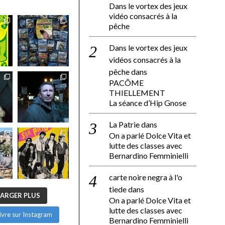
Dans le vortex des jeux
vidéo consacrés à la
pêche
Dans le vortex des jeux
vidéos consacrés à la
pêche
dans
PACÔME
THIELLEMENT
La séance d’Hip Gnose
La Patrie
dans
On a parlé Dolce Vita et
lutte des classes avec
Bernardino Femminielli
carte noire negra à l'o
tiede
dans
ARGER PLUS
On a parlé Dolce Vita et
lutte des classes avec
ivre sur Instagram
Bernardino Femminielli