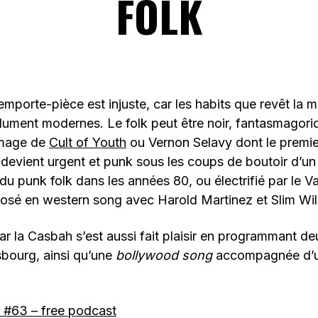
FOLK
emporte-pièce est injuste, car les habits que revêt la 
olument modernes. Le folk peut être noir, fantasmagori
’image de
Cult of Youth
ou Vernon Selavy dont le premie
l devient urgent et punk sous les coups de boutoir d’un
 du punk folk dans les années 80, ou électrifié par le V
osé en western song avec Harold Martinez et Slim Wil
car la Casbah s’est aussi fait plaisir en programmant d
bourg, ainsi qu’une
bollywood song
accompagnée d’u
h #63 – free podcast