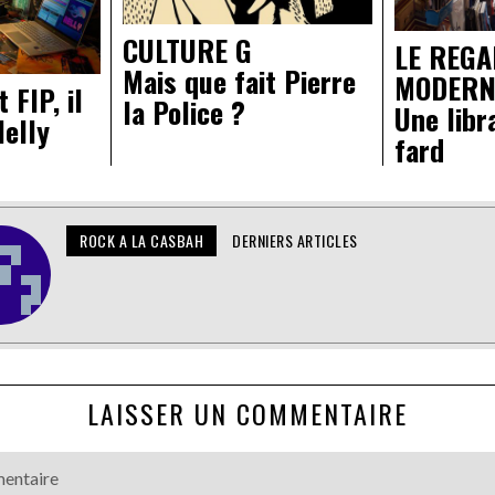
CULTURE G
LE REG
Mais que fait Pierre
MODERN
 FIP, il
la Police ?
Une libr
Nelly
fard
ROCK A LA CASBAH
DERNIERS ARTICLES
LAISSER UN COMMENTAIRE