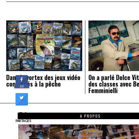
l’article
Dans le vortex des jeux vidéo
On a parlé Dolce Vit
consacrés à la pêche
des classes avec B
50
Femminielli
50
A PROPOS
PARTAGES