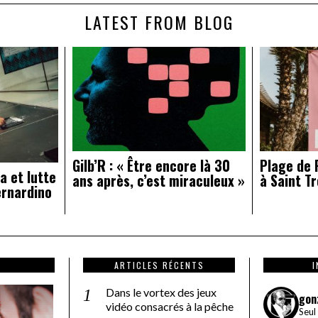
LATEST FROM BLOG
Gilb’R : « Être encore là 30
Plage de R
a et lutte
ans après, c’est miraculeux »
à Saint Tr
ernardino
ARTICLES RÉCENTS
Dans le vortex des jeux
gon
vidéo consacrés à la pêche
Seul