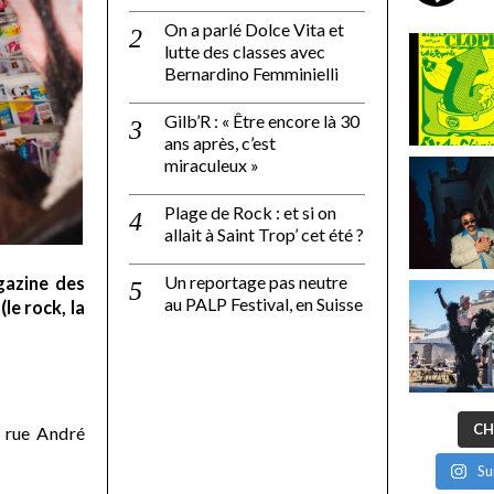
On a parlé Dolce Vita et
lutte des classes avec
Bernardino Femminielli
Gilb’R : « Être encore là 30
ans après, c’est
miraculeux »
Plage de Rock : et si on
allait à Saint Trop’ cet été ?
Un reportage pas neutre
gazine des
au PALP Festival, en Suisse
le rock, la
CH
 rue André
Su