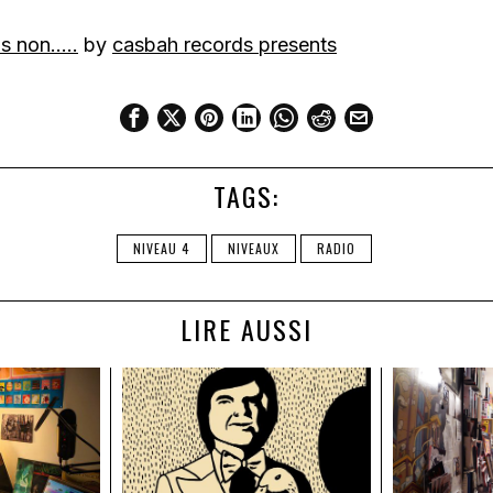
is non…..
by
casbah records presents
TAGS:
NIVEAU 4
NIVEAUX
RADIO
LIRE AUSSI