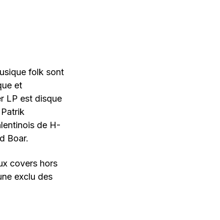
musique folk sont
que et
r LP est disque
 Patrik
alentinois de H-
d Boar.
eux covers hors
ne exclu des