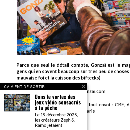
Parce que seul le détail compte, Gonzaï est le ma
gens qui en savent beaucoup sur très peu de choses (
mauvaise foi et la cuisson des biftecks).
CA VIENT DE SORTIR
desk AT gonzai.com
Dans le vortex des
jeux vidéo consacrés
Edité par GONZAÏ MEDIA. Pour tout envoi : CBE, 6
à la pêche
Messager, pour GONZAÏ, 75018 Paris
Le 19 décembre 2025,
les créateurs Zeph &
Ramo jetaient