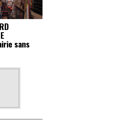
ARD
E
airie sans