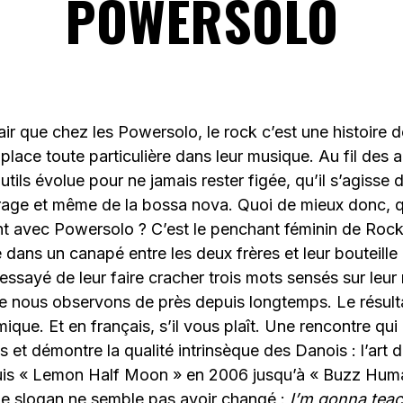
POWERSOLO
lair que chez les Powersolo, le rock c’est une histoire d
 place toute particulière dans leur musique. Au fil des 
 outils évolue pour ne jamais rester figée, qu’il s’agisse 
rage et même de la bossa nova. Quoi de mieux donc, q
int avec Powersolo ? C’est le penchant féminin de Rock
e dans un canapé entre les deux frères et leur bouteille
ssayé de leur faire cracher trois mots sensés sur leur
ue nous observons de près depuis longtemps. Le résult
que. Et en français, s’il vous plaît. Une rencontre qu
s et démontre la qualité intrinsèque des Danois : l’art
uis « Lemon Half Moon » en 2006 jusqu’à « Buzz Huma
le slogan ne semble pas avoir changé :
I’m gonna tea