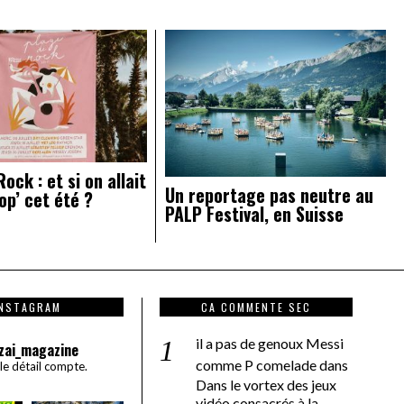
ock : et si on allait
Un reportage pas neutre au
op’ cet été ?
PALP Festival, en Suisse
INSTAGRAM
CA COMMENTE SEC
il a pas de genoux Messi
zai_magazine
comme P comelade
dans
 le détail compte.
Dans le vortex des jeux
vidéo consacrés à la