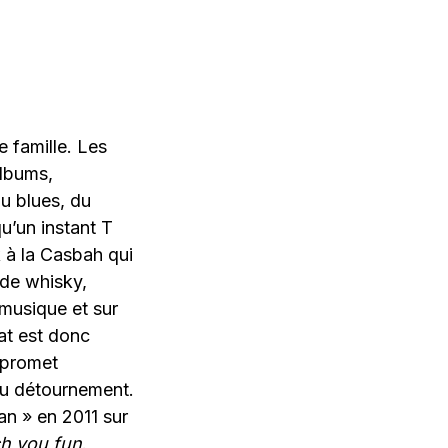
e famille. Les
albums,
du blues, du
u’un instant T
 à la Casbah qui
 de whisky,
 musique et sur
at est donc
i promet
 du détournement.
n » en 2011 sur
ch you fun
.