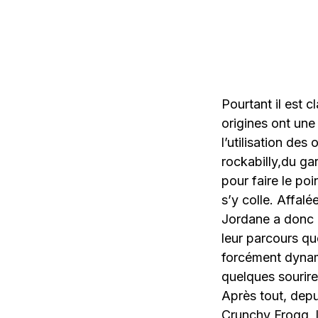
Pourtant il est c
origines ont une
l’utilisation des
rockabilly,du ga
pour faire le po
s’y colle. Affalé
Jordane a donc e
leur parcours q
forcément dynami
quelques sourire
Après tout, dep
Crunchy Frogg, 