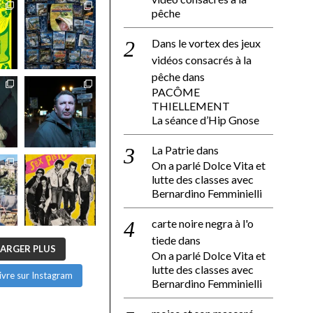
pêche
Dans le vortex des jeux
vidéos consacrés à la
pêche
dans
PACÔME
THIELLEMENT
La séance d’Hip Gnose
La Patrie
dans
On a parlé Dolce Vita et
lutte des classes avec
Bernardino Femminielli
carte noire negra à l'o
tiede
dans
ARGER PLUS
On a parlé Dolce Vita et
lutte des classes avec
ivre sur Instagram
Bernardino Femminielli