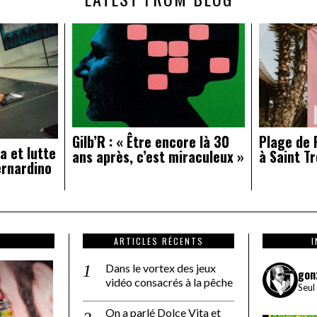
Gilb’R : « Être encore là 30
Plage de R
a et lutte
ans après, c’est miraculeux »
à Saint Tr
ernardino
ARTICLES RÉCENTS
Dans le vortex des jeux
gon
vidéo consacrés à la pêche
Seul
On a parlé Dolce Vita et