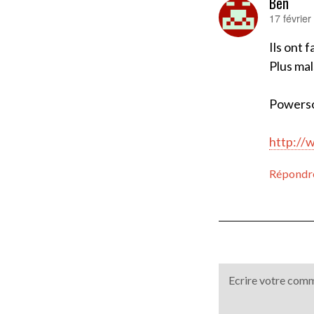
Ben
17 févrie
dit :
Ils ont 
Plus mal
Powerso
http:/
Répondr