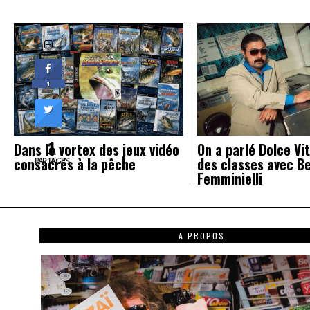
l’article
1
1
Dans le vortex des jeux vidéo
On a parlé Dolce Vit
consacrés à la pêche
des classes avec B
PARTAGES
Femminielli
A PROPOS