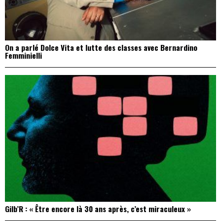
On a parlé Dolce Vita et lutte des classes avec Bernardino
Femminielli
Gilb’R : « Être encore là 30 ans après, c’est miraculeux »