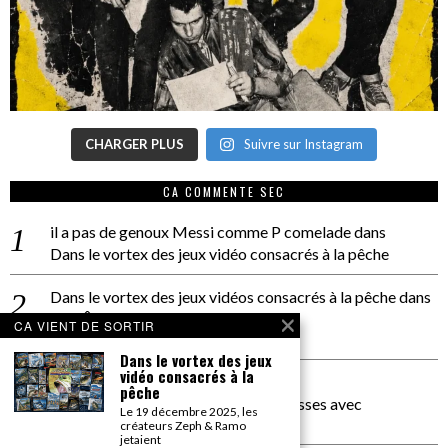
CHARGER PLUS
Suivre sur Instagram
CA COMMENTE SEC
il a pas de genoux Messi comme P comelade
dans
Dans le vortex des jeux vidéo consacrés à la pêche
Dans le vortex des jeux vidéos consacrés à la pêche
dans
PACÔME THIELLEMENT
CA VIENT DE SORTIR
La séance d’Hip Gnose
Dans le vortex des jeux
vidéo consacrés à la
La Patrie
dans
pêche
On a parlé Dolce Vita et lutte des classes avec
Le 19 décembre 2025, les
Bernardino Femminielli
créateurs Zeph & Ramo
jetaient