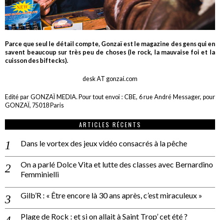
Parce que seul le détail compte, Gonzaï est le magazine des gens qui en
savent beaucoup sur très peu de choses (le rock, la mauvaise foi et la
cuisson des biftecks).
desk AT gonzai.com
Edité par GONZAÏ MEDIA. Pour tout envoi : CBE, 6 rue André Messager, pour
GONZAÏ, 75018 Paris
ARTICLES RÉCENTS
Dans le vortex des jeux vidéo consacrés à la pêche
On a parlé Dolce Vita et lutte des classes avec Bernardino
Femminielli
Gilb’R : « Être encore là 30 ans après, c’est miraculeux »
Plage de Rock : et si on allait à Saint Trop’ cet été ?