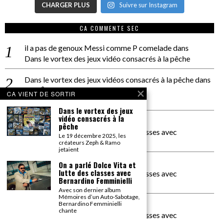
CHARGER PLUS
Suivre sur Instagram
CA COMMENTE SEC
il a pas de genoux Messi comme P comelade
dans
Dans le vortex des jeux vidéo consacrés à la pêche
Dans le vortex des jeux vidéos consacrés à la pêche
dans
PACÔME THIELLEMENT
CA VIENT DE SORTIR
La séance d’Hip Gnose
Dans le vortex des jeux
vidéo consacrés à la
La Patrie
dans
pêche
On a parlé Dolce Vita et lutte des classes avec
Le 19 décembre 2025, les
Bernardino Femminielli
créateurs Zeph & Ramo
jetaient
carte noire negra à l'o tiede
dans
On a parlé Dolce Vita et
lutte des classes avec
On a parlé Dolce Vita et lutte des classes avec
Bernardino Femminielli
Bernardino Femminielli
Avec son dernier album
Mémoires d’un Auto-Sabotage,
moise et son mascaré
dans
Bernardino Femminielli
chante
On a parlé Dolce Vita et lutte des classes avec