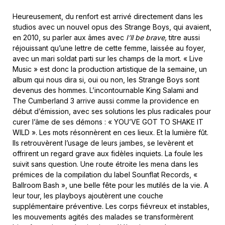
Heureusement, du renfort est arrivé directement dans les
studios avec un nouvel opus des Strange Boys, qui avaient,
en 2010, su parler aux âmes avec
I’ll be brave,
titre aussi
réjouissant qu’une lettre de cette femme, laissée au foyer,
avec un mari soldat parti sur les champs de la mort. « Live
Music » est donc la production artistique de la semaine, un
album qui nous dira si, oui ou non, les Strange Boys sont
devenus des hommes. L’incontournable King Salami and
The Cumberland 3 arrive aussi comme la providence en
début d’émission, avec ses solutions les plus radicales pour
curer l’âme de ses démons : « YOU’VE GOT TO SHAKE IT
WILD ». Les mots résonnèrent en ces lieux. Et la lumière fût.
Ils retrouvèrent l’usage de leurs jambes, se levèrent et
offrirent un regard grave aux fidèles inquiets. La foule les
suivit sans question. Une route étroite les mena dans les
prémices de la compilation du label Sounflat Records, «
Ballroom Bash », une belle fête pour les mutilés de la vie. A
leur tour, les playboys ajoutèrent une couche
supplémentaire préventive. Les corps fiévreux et instables,
les mouvements agités des malades se transformèrent