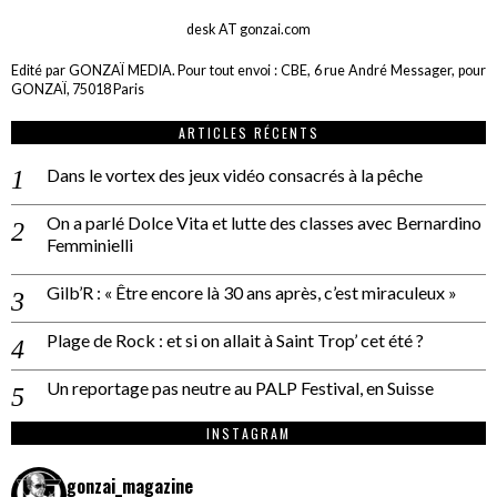
desk AT gonzai.com
Edité par GONZAÏ MEDIA. Pour tout envoi : CBE, 6 rue André Messager, pour
GONZAÏ, 75018 Paris
ARTICLES RÉCENTS
Dans le vortex des jeux vidéo consacrés à la pêche
On a parlé Dolce Vita et lutte des classes avec Bernardino
Femminielli
Gilb’R : « Être encore là 30 ans après, c’est miraculeux »
Plage de Rock : et si on allait à Saint Trop’ cet été ?
Un reportage pas neutre au PALP Festival, en Suisse
INSTAGRAM
gonzai_magazine