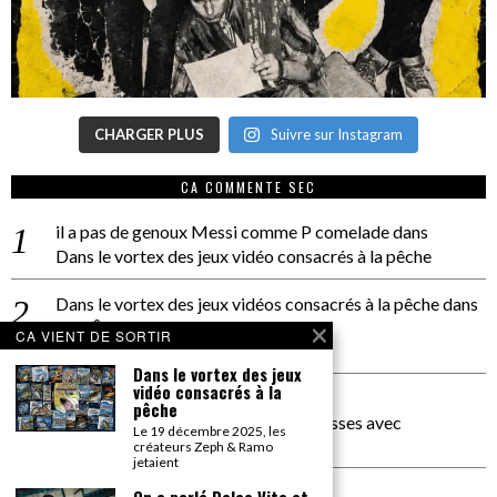
CHARGER PLUS
Suivre sur Instagram
CA COMMENTE SEC
il a pas de genoux Messi comme P comelade
dans
Dans le vortex des jeux vidéo consacrés à la pêche
Dans le vortex des jeux vidéos consacrés à la pêche
dans
PACÔME THIELLEMENT
CA VIENT DE SORTIR
La séance d’Hip Gnose
Dans le vortex des jeux
vidéo consacrés à la
La Patrie
dans
pêche
On a parlé Dolce Vita et lutte des classes avec
Le 19 décembre 2025, les
Bernardino Femminielli
créateurs Zeph & Ramo
jetaient
carte noire negra à l'o tiede
dans