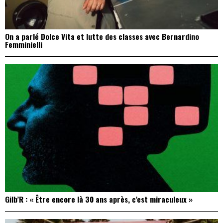
On a parlé Dolce Vita et lutte des classes avec Bernardino
Femminielli
Gilb’R : « Être encore là 30 ans après, c’est miraculeux »