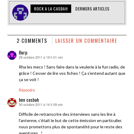
ROCK A LA CASBAH
DERNIERS ARTICLES
2 COMMENTS
LAISSER UN COMMENTAIRE
Burp
29 octobre 2011 à 19 h 01 min
dit :
Rha les mecs ! Sans faire dans la veulerie à la fun radio, de
grâce ! Cesser de lire vos fiches ! Ça s’entend autant que
ça se voit !
Répondre
ben casbah
30 octobre 2011 à 14 h 09 min
dit :
Difficile de retranscrire des interviews sans les lire à
l’antenne, c’était le but de cette émission en particulier.
nous promettons plus de spontanéité pour le reste des
aventures…!