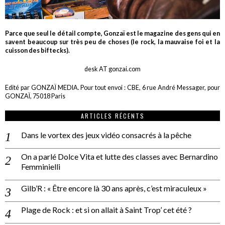
Parce que seul le détail compte, Gonzaï est le magazine des gens qui en
savent beaucoup sur très peu de choses (le rock, la mauvaise foi et la
cuisson des biftecks).
desk AT gonzai.com
Edité par GONZAÏ MEDIA. Pour tout envoi : CBE, 6 rue André Messager, pour
GONZAÏ, 75018 Paris
ARTICLES RÉCENTS
Dans le vortex des jeux vidéo consacrés à la pêche
On a parlé Dolce Vita et lutte des classes avec Bernardino
Femminielli
Gilb’R : « Être encore là 30 ans après, c’est miraculeux »
Plage de Rock : et si on allait à Saint Trop’ cet été ?