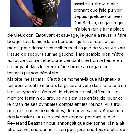
assisté au show le plus
prenant que j’aie pu voir
depuis quelques années :
Dan Sartain, un gamin qui
m’a bien remis à ma place
de vieux con. Émouvant et sauvage, le jeune a réussi à faire
bouger tout le monde du bar pour qu’ils se ruent à ses
pieds, pour danser ses malheurs et sa joie de vivre. Je vois
l’issue de secours sur ma gauche, il me semble bien m’être
accoudé contre cette porte pendant une bonne heure en
me noyant dans les yeux d’une brune au regard aussi
tentant que son décolleté.
Ma tête me fait mal. C’est à ce moment-là que Magnetix a
fait peur à tout le monde. La guitare a volé dans la face d’un
kid, un type s’est énervé, le chanteur s’est jeté sur lui, le
membre féminin du groupe ne s’est pas arrêté de jouer et
le crash de ses cymbales comptaient les rounds. Puis trou
noir, des bribes de mélodies, de conversations. Apparition
des Monsters, la salle s’est prosternée pendant que le
Reverand Beatman nous annonçait que personne ici n’allait
être sauvé, une bonne raison pour jouir une fois de plus de