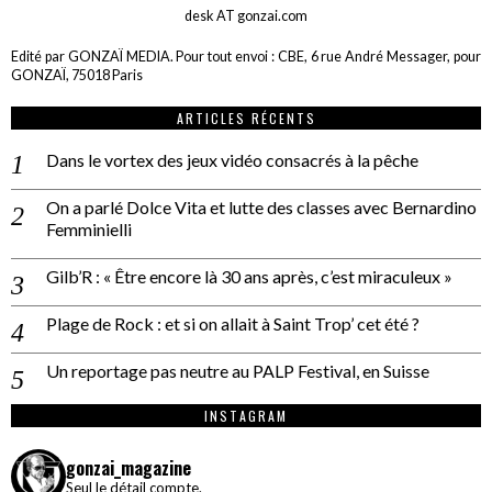
desk AT gonzai.com
Edité par GONZAÏ MEDIA. Pour tout envoi : CBE, 6 rue André Messager, pour
GONZAÏ, 75018 Paris
ARTICLES RÉCENTS
Dans le vortex des jeux vidéo consacrés à la pêche
On a parlé Dolce Vita et lutte des classes avec Bernardino
Femminielli
Gilb’R : « Être encore là 30 ans après, c’est miraculeux »
Plage de Rock : et si on allait à Saint Trop’ cet été ?
Un reportage pas neutre au PALP Festival, en Suisse
INSTAGRAM
gonzai_magazine
Seul le détail compte.