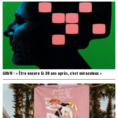
Gilb’R : « Être encore là 30 ans après, c’est miraculeux »