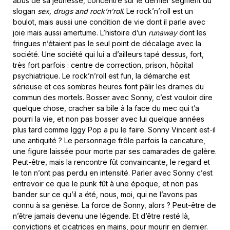
abus de sa jeunesse, concentré sur le dernier segment du
slogan
sex, drugs and rock’n’roll
. Le rock’n’roll est un
boulot, mais aussi une condition de vie dont il parle avec
joie mais aussi amertume. L’histoire d’un
runaway
dont les
fringues n’étaient pas le seul point de décalage avec la
société. Une société qui lui a d’ailleurs tapé dessus, fort,
très fort parfois : centre de correction, prison, hôpital
psychiatrique. Le rock’n’roll est fun, la démarche est
sérieuse et ces sombres heures font pâlir les drames du
commun des mortels. Bosser avec Sonny, c’est vouloir dire
quelque chose, cracher sa bile à la face du mec qui t’a
pourri la vie, et non pas bosser avec lui quelque années
plus tard comme Iggy Pop a pu le faire. Sonny Vincent est-il
une antiquité ? Le personnage frôle parfois la caricature,
une figure laissée pour morte par ses camarades de galère.
Peut-être, mais la rencontre fût convaincante, le regard et
le ton n’ont pas perdu en intensité. Parler avec Sonny c’est
entrevoir ce que le punk fût à une époque, et non pas
bander sur ce qu’il a été, nous, moi, qui ne l’avons pas
connu à sa genèse. La force de Sonny, alors ? Peut-être de
n’être jamais devenu une légende. Et d’être resté là,
convictions et cicatrices en mains, pour mourir en dernier.