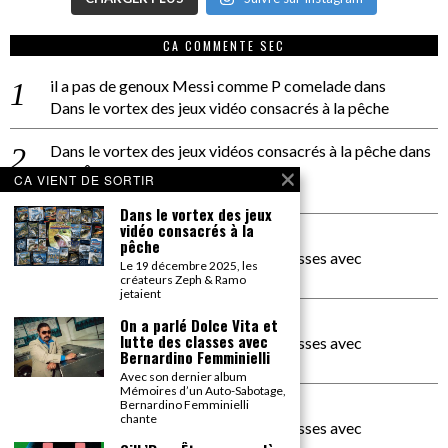
CA COMMENTE SEC
il a pas de genoux Messi comme P comelade
dans
Dans le vortex des jeux vidéo consacrés à la pêche
Dans le vortex des jeux vidéos consacrés à la pêche
dans
PACÔME THIELLEMENT
CA VIENT DE SORTIR
La séance d’Hip Gnose
Dans le vortex des jeux
vidéo consacrés à la
La Patrie
dans
pêche
On a parlé Dolce Vita et lutte des classes avec
Le 19 décembre 2025, les
Bernardino Femminielli
créateurs Zeph & Ramo
jetaient
carte noire negra à l'o tiede
dans
On a parlé Dolce Vita et
lutte des classes avec
On a parlé Dolce Vita et lutte des classes avec
Bernardino Femminielli
Bernardino Femminielli
Avec son dernier album
Mémoires d’un Auto-Sabotage,
moise et son mascaré
dans
Bernardino Femminielli
chante
On a parlé Dolce Vita et lutte des classes avec
Bernardino Femminielli