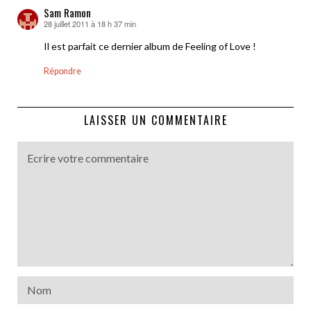
Sam Ramon
28 juillet 2011 à 18 h 37 min
dit :
Il est parfait ce dernier album de Feeling of Love !
Répondre
LAISSER UN COMMENTAIRE