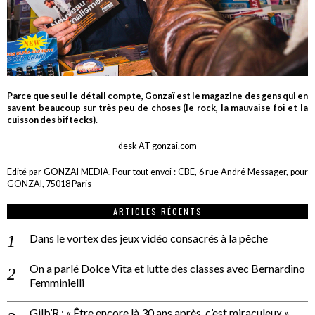
Parce que seul le détail compte, Gonzaï est le magazine des gens qui en
savent beaucoup sur très peu de choses (le rock, la mauvaise foi et la
cuisson des biftecks).
desk AT gonzai.com
Edité par GONZAÏ MEDIA. Pour tout envoi : CBE, 6 rue André Messager, pour
GONZAÏ, 75018 Paris
ARTICLES RÉCENTS
Dans le vortex des jeux vidéo consacrés à la pêche
On a parlé Dolce Vita et lutte des classes avec Bernardino
Femminielli
Gilb’R : « Être encore là 30 ans après, c’est miraculeux »