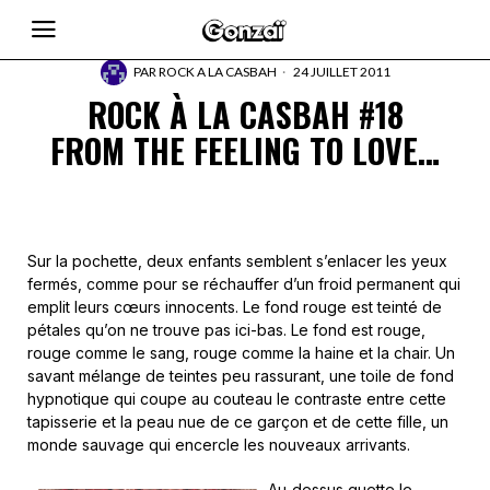
PAR
ROCK A LA CASBAH
24 JUILLET 2011
ROCK À LA CASBAH #18
FROM THE FEELING TO LOVE…
Sur la pochette, deux enfants semblent s’enlacer les yeux
fermés, comme pour se réchauffer d’un froid permanent qui
emplit leurs cœurs innocents. Le fond rouge est teinté de
pétales qu’on ne trouve pas ici-bas. Le fond est rouge,
rouge comme le sang, rouge comme la haine et la chair. Un
savant mélange de teintes peu rassurant, une toile de fond
hypnotique qui coupe au couteau le contraste entre cette
tapisserie et la peau nue de ce garçon et de cette fille, un
monde sauvage qui encercle les nouveaux arrivants.
Au-dessus guette le