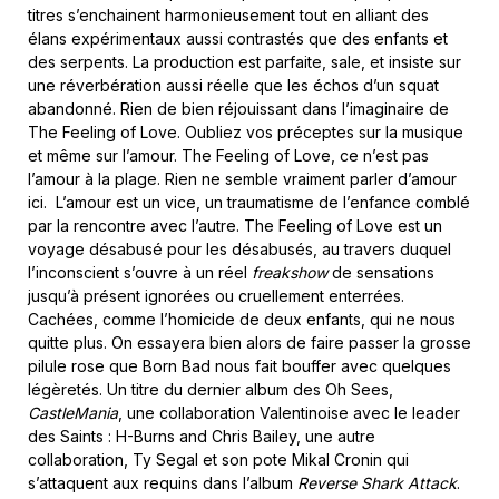
titres s’enchainent harmonieusement tout en alliant des
élans expérimentaux aussi contrastés que des enfants et
des serpents. La production est parfaite, sale, et insiste sur
une réverbération aussi réelle que les échos d’un squat
abandonné. Rien de bien réjouissant dans l’imaginaire de
The Feeling of Love. Oubliez vos préceptes sur la musique
et même sur l’amour. The Feeling of Love, ce n’est pas
l’amour à la plage. Rien ne semble vraiment parler d’amour
ici. L’amour est un vice, un traumatisme de l’enfance comblé
par la rencontre avec l’autre. The Feeling of Love est un
voyage désabusé pour les désabusés, au travers duquel
l’inconscient s’ouvre à un réel
freakshow
de sensations
jusqu’à présent ignorées ou cruellement enterrées.
Cachées, comme l’homicide de deux enfants, qui ne nous
quitte plus. On essayera bien alors de faire passer la grosse
pilule rose que Born Bad nous fait bouffer avec quelques
légèretés. Un titre du dernier album des Oh Sees,
CastleMania
, une collaboration Valentinoise avec le leader
des Saints : H-Burns and Chris Bailey, une autre
collaboration, Ty Segal et son pote Mikal Cronin qui
s’attaquent aux requins dans l’album
Reverse Shark Attack
.