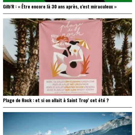
Gilb’R : « Être encore là 30 ans après, c’est miraculeux »
Plage de Rock : et si on allait à Saint Trop’ cet été ?