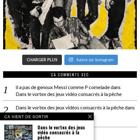
CHARGER PLUS
Suivre sur Instagram
CA COMMENTE SEC
il a pas de genoux Messi comme P comelade
dans
Dans le vortex des jeux vidéo consacrés à la pêche
Dans le vortex des jeux vidéos consacrés à la pêche
dans
PACÔME THIELLEMENT
CA VIENT DE SORTIR
La séance d’Hip Gnose
Dans le vortex des jeux
vidéo consacrés à la
La Patrie
dans
pêche