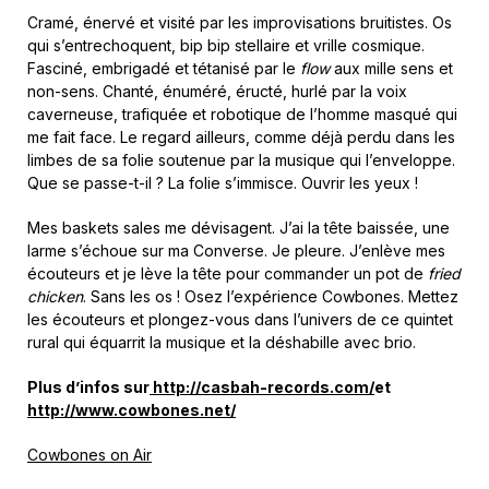
Cramé, énervé et visité par les improvisations bruitistes. Os
qui s’entrechoquent, bip bip stellaire et vrille cosmique.
Fasciné, embrigadé et tétanisé par le
flow
aux mille sens et
non-sens. Chanté, énuméré, éructé, hurlé par la voix
caverneuse, trafiquée et robotique de l’homme masqué qui
me fait face. Le regard ailleurs, comme déjà perdu dans les
limbes de sa folie soutenue par la musique qui l’enveloppe.
Que se passe-t-il ? La folie s’immisce. Ouvrir les yeux !
Mes baskets sales me dévisagent. J’ai la tête baissée, une
larme s’échoue sur ma Converse. Je pleure. J’enlève mes
écouteurs et je lève la tête pour commander un pot de
fried
chicken
. Sans les os ! Osez l’expérience Cowbones. Mettez
les écouteurs et plongez-vous dans l’univers de ce quintet
rural qui équarrit la musique et la déshabille avec brio.
Plus d’infos sur
http://casbah-records.com/
et
http://www.cowbones.net/
Cowbones on Air