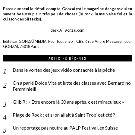
Parce que seul le détail compte, Gonzaï est le magazine des gens qui en
savent beaucoup sur très peu de choses (le rock, la mauvaise foi et la
cuisson des biftecks).
desk AT gonzai.com
Edité par GONZAÏ MEDIA. Pour tout envoi : CBE, 6 rue André Messager, pour
GONZAÏ, 75018 Paris
ARTICLES RÉCENTS
Dans le vortex des jeux vidéo consacrés à la pêche
On a parlé Dolce Vita et lutte des classes avec Bernardino
Femminielli
Gilb’R : « Être encore là 30 ans après, c’est miraculeux »
Plage de Rock : et si on allait à Saint Trop’ cet été ?
Un reportage pas neutre au PALP Festival, en Suisse