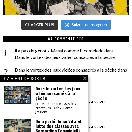
CHARGER PLUS
Suivre sur Instagram
CA COMMENTE SEC
il a pas de genoux Messi comme P comelade
dans
Dans le vortex des jeux vidéo consacrés à la pêche
Dans le vortex des jeux vidéos consacrés à la pêche
dans
PACÔME THIELLEMENT
CA VIENT DE SORTIR
La séance d’Hip Gnose
Dans le vortex des jeux
vidéo consacrés à la
La Patrie
dans
pêche
On a parlé Dolce Vita et lutte des classes avec
Le 19 décembre 2025, les
Bernardino Femminielli
créateurs Zeph & Ramo
jetaient
carte noire negra à l'o tiede
dans
On a parlé Dolce Vita et
lutte des classes avec
On a parlé Dolce Vita et lutte des classes avec
Bernardino Femminielli