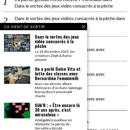
Dans le vortex des jeux vidéo consacrés à la pêche
Dans le vortex des jeux vidéos consacrés à la pêche
dans
PACÔME THIELLEMENT
CA VIENT DE SORTIR
La séance d’Hip Gnose
Dans le vortex des jeux
vidéo consacrés à la
La Patrie
dans
pêche
On a parlé Dolce Vita et lutte des classes avec
Le 19 décembre 2025, les
Bernardino Femminielli
créateurs Zeph & Ramo
jetaient
carte noire negra à l'o tiede
dans
On a parlé Dolce Vita et
lutte des classes avec
On a parlé Dolce Vita et lutte des classes avec
Bernardino Femminielli
Bernardino Femminielli
Avec son dernier album
Mémoires d’un Auto-Sabotage,
moise et son mascaré
dans
Bernardino Femminielli
chante
On a parlé Dolce Vita et lutte des classes avec
Bernardino Femminielli
Gilb’R : « Être encore là
30 ans après, c’est
miraculeux »
Infatigable travailleur en
©
2026
TOUS DROITS RÉSERVÉS
dilettante, le patron de
Versatile a décidé