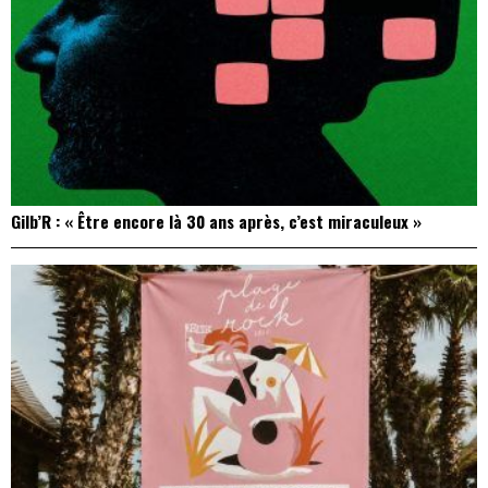
Gilb’R : « Être encore là 30 ans après, c’est miraculeux »