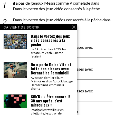
il a pas de genoux Messi comme P comelade
dans
Dans le vortex des jeux vidéo consacrés à la pêche
Dans le vortex des jeux vidéos consacrés à la pêche
dans
PACÔME THIELLEMENT
CA VIENT DE SORTIR
La séance d’Hip Gnose
Dans le vortex des jeux
vidéo consacrés à la
La Patrie
dans
pêche
On a parlé Dolce Vita et lutte des classes avec
Le 19 décembre 2025, les
Bernardino Femminielli
créateurs Zeph & Ramo
jetaient
carte noire negra à l'o tiede
dans
On a parlé Dolce Vita et
lutte des classes avec
On a parlé Dolce Vita et lutte des classes avec
Bernardino Femminielli
Bernardino Femminielli
Avec son dernier album
Mémoires d’un Auto-Sabotage,
moise et son mascaré
dans
Bernardino Femminielli
chante
On a parlé Dolce Vita et lutte des classes avec
Bernardino Femminielli
Gilb’R : « Être encore là
30 ans après, c’est
miraculeux »
Infatigable travailleur en
©
2026
TOUS DROITS RÉSERVÉS
dilettante, le patron de