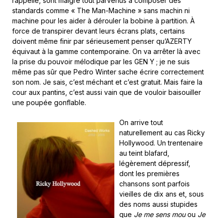
rappelle, sont malgré tout parvenus à composer des
standards comme « The Man-Machine » sans machin ni
machine pour les aider à dérouler la bobine à partition. À
force de transpirer devant leurs écrans plats, certains
doivent même finir par sérieusement penser qu’AZERTY
équivaut à la gamme contemporaine. On va arrêter là avec
la prise du pouvoir mélodique par les GEN Y ; je ne suis
même pas sûr que Pedro Winter sache écrire correctement
son nom. Je sais, c’est méchant et c’est gratuit. Mais faire la
cour aux pantins, c’est aussi vain que de vouloir baisouiller
une poupée gonflable.
On arrive tout
naturellement au cas Ricky
Hollywood. Un trentenaire
au teint blafard,
légèrement dépressif,
dont les premières
chansons sont parfois
vieilles de dix ans et, sous
des noms aussi stupides
que
Je me sens mou
ou
Je