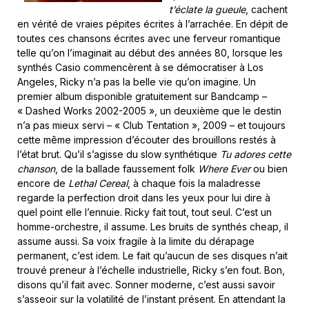
t’éclate la gueule
, cachent
en vérité de vraies pépites écrites à l’arrachée. En dépit de
toutes ces chansons écrites avec une ferveur romantique
telle qu’on l’imaginait au début des années 80, lorsque les
synthés Casio commencèrent à se démocratiser à Los
Angeles, Ricky n’a pas la belle vie qu’on imagine. Un
premier album disponible gratuitement sur Bandcamp –
« Dashed Works 2002-2005 », un deuxième que le destin
n’a pas mieux servi – « Club Tentation », 2009 – et toujours
cette même impression d’écouter des brouillons restés à
l’état brut. Qu’il s’agisse du slow synthétique
Tu adores cette
chanson
, de la ballade faussement folk
Where Ever
ou bien
encore de
Lethal Cereal
, à chaque fois la maladresse
regarde la perfection droit dans les yeux pour lui dire à
quel point elle l’ennuie. Ricky fait tout, tout seul. C’est un
homme-orchestre, il assume. Les bruits de synthés cheap, il
assume aussi. Sa voix fragile à la limite du dérapage
permanent, c’est idem. Le fait qu’aucun de ses disques n’ait
trouvé preneur à l’échelle industrielle, Ricky s’en fout. Bon,
disons qu’il fait avec. Sonner moderne, c’est aussi savoir
s’asseoir sur la volatilité de l’instant présent. En attendant la