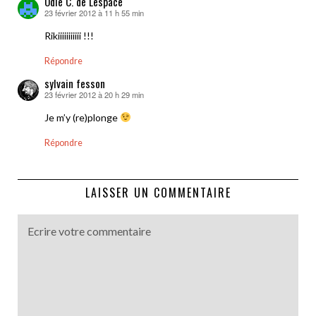
Odie C. de Lespace
23 février 2012 à 11 h 55 min
dit :
Rikiiiiiiiiiii !!!
Répondre
sylvain fesson
23 février 2012 à 20 h 29 min
dit :
Je m’y (re)plonge
Répondre
LAISSER UN COMMENTAIRE