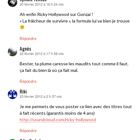
20 février 2012 à 16 h 24 min
dit :
Ah enfin Ricky Hollywood sur Gonzai !
« La frâicheur de survivre », la formule lui va bien je trouve
Répondre
Agnès
22 février 2012 à 17 h 58 min
dit :
Bester, ta plume caresse les maudits tout comme il faut.
ça fait du bien là où ça fait mal.
Répondre
Riki
23 février 2012 à 2 h 37 min
dit :
Je me permets de vous poster ce lien avec des titres tout
à fait récents (garantis moins de 4 ans)
http://soundcloud.com/ricky-hollywood
Répondre