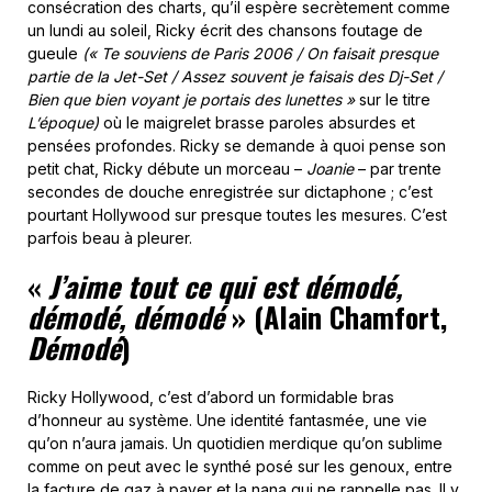
consécration des charts, qu’il espère secrètement comme
un lundi au soleil, Ricky écrit des chansons foutage de
gueule
(«
Te souviens de Paris 2006 / On faisait presque
partie de la Jet-Set / Assez souvent je faisais des Dj-Set /
Bien que bien voyant je portais des lunettes »
sur le titre
L’époque)
où le maigrelet brasse paroles absurdes et
pensées profondes. Ricky se demande à quoi pense son
petit chat, Ricky débute un morceau –
Joanie
– par trente
secondes de douche enregistrée sur dictaphone ; c’est
pourtant Hollywood sur presque toutes les mesures. C’est
parfois beau à pleurer.
«
J’aime tout ce qui est démodé,
démodé, démodé
» (Alain Chamfort,
Démodé
)
Ricky Hollywood, c’est d’abord un formidable bras
d’honneur au système. Une identité fantasmée, une vie
qu’on n’aura jamais. Un quotidien merdique qu’on sublime
comme on peut avec le synthé posé sur les genoux, entre
la facture de gaz à payer et la nana qui ne rappelle pas. Il y