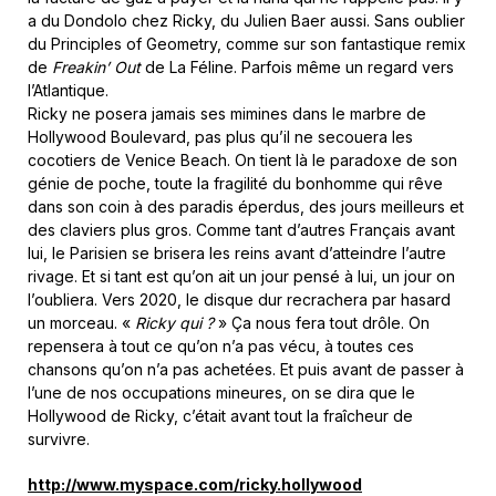
a du Dondolo chez Ricky, du Julien Baer aussi. Sans oublier
du Principles of Geometry, comme sur son fantastique remix
de
Freakin’ Out
de La Féline. Parfois même un regard vers
l’Atlantique.
Ricky ne posera jamais ses mimines dans le marbre de
Hollywood Boulevard, pas plus qu’il ne secouera les
cocotiers de Venice Beach. On tient là le paradoxe de son
génie de poche, toute la fragilité du bonhomme qui rêve
dans son coin à des paradis éperdus, des jours meilleurs et
des claviers plus gros. Comme tant d’autres Français avant
lui, le Parisien se brisera les reins avant d’atteindre l’autre
rivage. Et si tant est qu’on ait un jour pensé à lui, un jour on
l’oubliera. Vers 2020, le disque dur recrachera par hasard
un morceau. «
Ricky qui ?
» Ça nous fera tout drôle. On
repensera à tout ce qu’on n’a pas vécu, à toutes ces
chansons qu’on n’a pas achetées. Et puis avant de passer à
l’une de nos occupations mineures, on se dira que le
Hollywood de Ricky, c’était avant tout la fraîcheur de
survivre.
http://www.myspace.com/ricky.hollywood