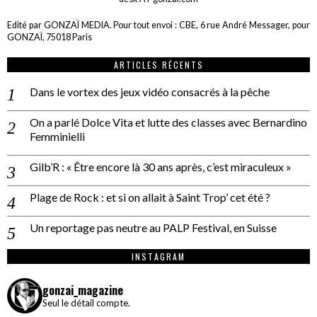
Edité par GONZAÏ MEDIA. Pour tout envoi : CBE, 6 rue André Messager, pour
GONZAÏ, 75018 Paris
ARTICLES RÉCENTS
Dans le vortex des jeux vidéo consacrés à la pêche
On a parlé Dolce Vita et lutte des classes avec Bernardino
Femminielli
Gilb’R : « Être encore là 30 ans après, c’est miraculeux »
Plage de Rock : et si on allait à Saint Trop’ cet été ?
Un reportage pas neutre au PALP Festival, en Suisse
INSTAGRAM
gonzai_magazine
Seul le détail compte.