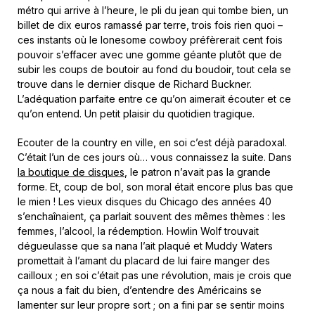
métro qui arrive à l’heure, le pli du jean qui tombe bien, un
billet de dix euros ramassé par terre, trois fois rien quoi –
ces instants où le lonesome cowboy préfèrerait cent fois
pouvoir s’effacer avec une gomme géante plutôt que de
subir les coups de boutoir au fond du boudoir, tout cela se
trouve dans le dernier disque de Richard Buckner.
L’adéquation parfaite entre ce qu’on aimerait écouter et ce
qu’on entend. Un petit plaisir du quotidien tragique.
Ecouter de la country en ville, en soi c’est déjà paradoxal.
C’était l’un de ces jours où… vous connaissez la suite. Dans
la boutique de disques
, le patron n’avait pas la grande
forme. Et, coup de bol, son moral était encore plus bas que
le mien ! Les vieux disques du Chicago des années 40
s’enchaînaient, ça parlait souvent des mêmes thèmes : les
femmes, l’alcool, la rédemption. Howlin Wolf trouvait
dégueulasse que sa nana l’ait plaqué et Muddy Waters
promettait à l’amant du placard de lui faire manger des
cailloux ; en soi c’était pas une révolution, mais je crois que
ça nous a fait du bien, d’entendre des Américains se
lamenter sur leur propre sort ; on a fini par se sentir moins