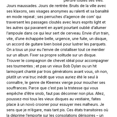
perdre toutes ses vies.
Jours maussades. Jours de rentrée. Bruits de la ville avec
ses klaxons, ses visages anonymes au ralenti et sa banalité
en mode repeat ; ses perruches d’agence de com’ qui
traversent les passages cloutés avec leurs esprits light et
les autres qui pavanent en ayant pourtant oublié d’allumer
l’ampoule dans ce qui leur sert de cerveau. Envie d’un train,
vite, d’une échappée belle, urgence, une fuite, un disque,
un accord de guitare bien boisé pour lustrer les parquets.
On a tous un jour eu l’envie de cristalliser tout ce merdier
sur un album. Fixer sa propre solitude sur un disque.
Trouver le compagnon de chevet idéal pour accompagner
ses tourmentes ; et pas un vieux Bob Dylan ou un hit
larmoyant chanté par trois générations avant vous, oh non,
plutôt un vrai truc inédit que vous auriez été le seul à
connaître, le genre de Kleenex vierge pour moucher ses
souffrances. Parce que c’est pas la tristesse qui vous
empêche d’être snob, faut pas déconner non plus. Allez,
poussez-moi tous les vieux disques au vestiaire, faites
place à un novö crooner pour essuyer mes malheurs. Je
sens que je m’égare, mais tant pis. Ces états transitoires où
la déprime l’emporte sur les consolations dérisoires – un