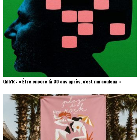
Gilb’R : « Être encore là 30 ans après, c’est miraculeux »