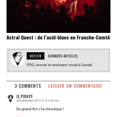
Astral Quest : de l’acid-blues en Franche-Comté
BESTER
DERNIERS ARTICLES
PDG, avocat et assistant social à Gonzaï.
3 COMMENTS
LAISSER UN COMMENTAIRE
LE_POULPE
26 septembre 2011 à 17 h 44 min
dit :
Du grand Art c’te chronique !