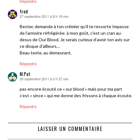
Répondre
fred
27 septembre 2011 à 8 h 16 min
dit :
Bester, demande à ton crémier qu’il te ressorte Impasse
de l’armoire réfrégérée: à mon goût, c’est un cran au-
desus de Our Blood. Je serais curieux d’avoir ton avis sur
ce disque d’ailleurs…
Beau texte, au demeurant.
Répondre
M.Pat
30 septembre 2011 à 0 h 27 min
dit :
pas encore écouté ce « our blood » mais pour ma part
c’est « since » qui me donne des frissons à chaque écoute.
Répondre
LAISSER UN COMMENTAIRE