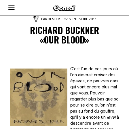
PAR
BESTER
26 SEPTEMBRE 2011
RICHARD BUCKNER
«OUR BLOOD»
C’est l’un de ces jours où
l’on aimerait croiser des
épaves, de pauvres gars
qui vont encore plus mal
que vous. Pouvoir
regarder plus bas que soi
pour se dire qu’on n’est
pas au fond du gouffre,
qu’il y a encore un
level
à
descendre avant de