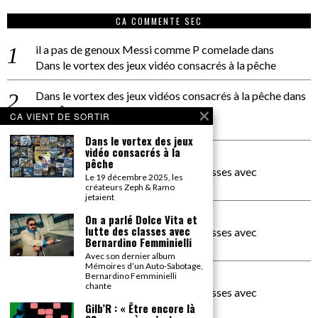
CA COMMENTE SEC
il a pas de genoux Messi comme P comelade
dans
Dans le vortex des jeux vidéo consacrés à la pêche
Dans le vortex des jeux vidéos consacrés à la pêche
dans
PACÔME THIELLEMENT
CA VIENT DE SORTIR
La séance d’Hip Gnose
Dans le vortex des jeux
vidéo consacrés à la
La Patrie
dans
pêche
On a parlé Dolce Vita et lutte des classes avec
Le 19 décembre 2025, les
Bernardino Femminielli
créateurs Zeph & Ramo
jetaient
carte noire negra à l'o tiede
dans
On a parlé Dolce Vita et
lutte des classes avec
On a parlé Dolce Vita et lutte des classes avec
Bernardino Femminielli
Bernardino Femminielli
Avec son dernier album
Mémoires d’un Auto-Sabotage,
moise et son mascaré
dans
Bernardino Femminielli
chante
On a parlé Dolce Vita et lutte des classes avec
Bernardino Femminielli
Gilb’R : « Être encore là