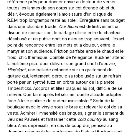
référence près pour donner envie au lecteur de verser
toutes les larmes de son corps sur cet étrange objet du
désir, évoque également la moisissure d’un disque de
R.E.M. trop longtemps resté au soleil. Enregistré sans budget
dans une chambre froide,
Our Blood
est définitivement un
disque de compassion, le partage ultime entre le chanteur
désabusé et un public dont on n’abuse trop souvent, l’exact
point de rencontre entre les mots et la douleur, entre le
martyr et son audience. Friction parfaite entre le chaud et le
froid, chic thermique. Comble de l’élégance, Buckner attend
la huitième piste pour délivrer son grand chef d’oeuvre,
Hindsight
, une ballade entonnée sur un grattement de
guitare qui, lentement, déroule sa robe usée sur un refrain
porté par un synthé fuzz en orbite autour de la planète
Tindersticks. Accords et filles plaqués au sol, difficile de se
relever. Que faire après tel séisme, quelle attitude adopter
face à telle maîtrise de pudeur minimaliste ? Sortir de la
boutique avec le vinyle sous le bras et relever le col de sa
veste. Admirer l’immensité des briques, signer le serment du
Jeu des Paumés et fantasmer cette
cold country
au sang
bleu. Amis dépressifs, en cas de coup dur, pensez au
donneur universel ; les perfusions de Richard Buckner sont