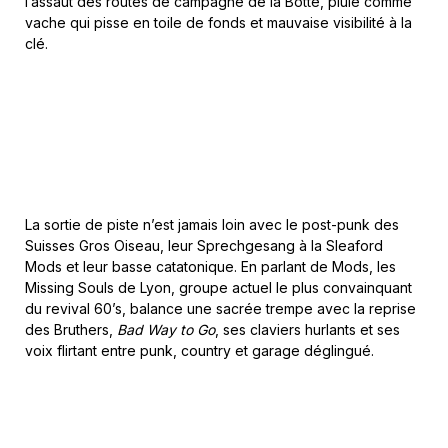
l’assaut des routes de campagne de la Botte, pluie comme
vache qui pisse en toile de fonds et mauvaise visibilité à la
clé.
La sortie de piste n’est jamais loin avec le post-punk des
Suisses Gros Oiseau, leur Sprechgesang à la Sleaford
Mods et leur basse catatonique. En parlant de Mods, les
Missing Souls de Lyon, groupe actuel le plus convainquant
du revival 60’s, balance une sacrée trempe avec la reprise
des Bruthers,
Bad Way to Go
, ses claviers hurlants et ses
voix flirtant entre punk, country et garage déglingué.