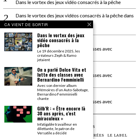
Dans le vortex des jeux vidéo consacrés à la pêche
Dans le vortex des jeux vidéos consacrés à la pêche
dans
PACÔME THIELLEMENT
CA VIENT DE SORTIR
La séance d’Hip Gnose
Dans le vortex des jeux
vidéo consacrés à la
La Patrie
dans
pêche
On a parlé Dolce Vita et lutte des classes avec
Le 19 décembre 2025, les
Bernardino Femminielli
créateurs Zeph & Ramo
jetaient
carte noire negra à l'o tiede
dans
On a parlé Dolce Vita et
lutte des classes avec
On a parlé Dolce Vita et lutte des classes avec
Bernardino Femminielli
Bernardino Femminielli
Avec son dernier album
Mémoires d’un Auto-Sabotage,
moise et son mascaré
dans
Bernardino Femminielli
chante
On a parlé Dolce Vita et lutte des classes avec
Bernardino Femminielli
Gilb’R : « Être encore là
30 ans après, c’est
miraculeux »
Infatigable travailleur en
©
2026
TOUS DROITS RÉSERVÉS
dilettante, le patron de
Versatile a décidé
LES ARTICLES
LE MAGAZINE
LES SOIRÉES
LE LABEL