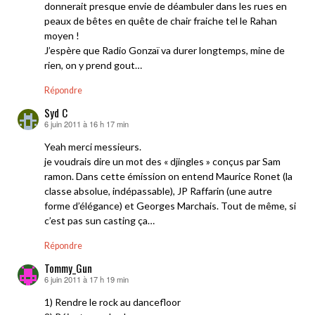
donnerait presque envie de déambuler dans les rues en
peaux de bêtes en quête de chair fraiche tel le Rahan
moyen !
J’espère que Radio Gonzaï va durer longtemps, mine de
rien, on y prend gout…
Répondre
Syd C
6 juin 2011 à 16 h 17 min
dit :
Yeah merci messieurs.
je voudrais dire un mot des « djingles » conçus par Sam
ramon. Dans cette émission on entend Maurice Ronet (la
classe absolue, indépassable), JP Raffarin (une autre
forme d’élégance) et Georges Marchais. Tout de même, si
c’est pas sun casting ça…
Répondre
Tommy_Gun
6 juin 2011 à 17 h 19 min
dit :
1) Rendre le rock au dancefloor