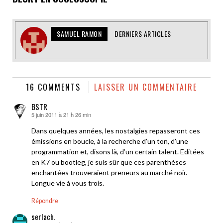
SAMUEL RAMON
DERNIERS ARTICLES
16 COMMENTS
LAISSER UN COMMENTAIRE
BSTR
5 juin 2011 à 21 h 26 min
dit :
Dans quelques années, les nostalgies repasseront ces
émissions en boucle, à la recherche d’un ton, d’une
programmation et, disons là, d’un certain talent. Editées
en K7 ou bootleg, je suis sûr que ces parenthèses
enchantées trouveraient preneurs au marché noir.
Longue vie à vous trois.
Répondre
serlach.