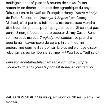
berlingots ont osé passer 8 heures de slows, faisant
remonter en flèche la courbe démographique du pays.
Résultat : entre le
Voilà
de Françoise Hardy,
You’re a Lady
de Peter Skellern et
Cowboys & Angels
from George
Michael, c’est par trois fois que la maréchaussée viendra
distribuer des prunes pour tapage et racole. Si ça c’est pas
punk ! Sinon, il faudra encore écouter Jimmy Castor Bunch,
son morceau malade
Troglodyte
et soudain se prendre
pour le nain cavernicole de ce clip hilarant, ou finir
endorphiné comme il se doit sur la plus belle chose disco-
robot jamais écrite : Donna Summer –
I Feel Love
. ‘Nuff said !
Emission écoutable/téléchargeable sur notre compte
Soundcloud, et toujours le podcast Itunes en cliquant
ici
.
RADIO GONZAI #6 : Clubbing, émission du 30 mai (Part 2)
by
Gonzai