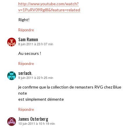
http://www.youtube.com/watch?
v=1PuRV09Rgl8&feature=related
Right!
Répondre
Sam Ramon
8 juin 2011 à 23 h 07 min
dit :
Au secours !
Répondre
serlach.
9 juin 2011 à 22 h 25 min
dit :
je confirme que la collection de remasters RVG chez Blue
note
est simplement démente
Répondre
James Österberg
10 juin 2011 à 10 h 19 min
dit :