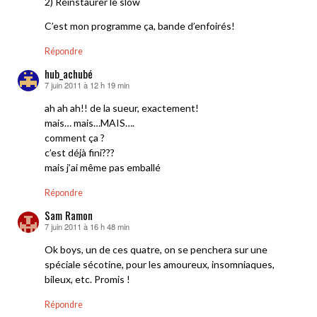
2) Réinstaurer le slow
C’est mon programme ça, bande d’enfoirés!
Répondre
hub_achubé
7 juin 2011 à 12 h 19 min
dit :
ah ah ah!! de la sueur, exactement!
mais… mais…MAIS….
comment ça ?
c’est déjà fini???
mais j’ai même pas emballé
Répondre
Sam Ramon
7 juin 2011 à 16 h 48 min
dit :
Ok boys, un de ces quatre, on se penchera sur une
spéciale sécotine, pour les amoureux, insomniaques,
bileux, etc. Promis !
Répondre