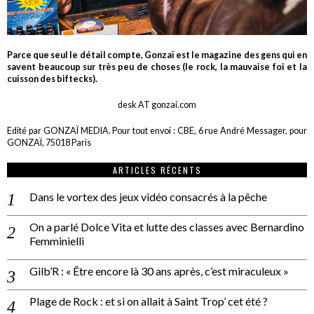
Parce que seul le détail compte, Gonzaï est le magazine des gens qui en
savent beaucoup sur très peu de choses (le rock, la mauvaise foi et la
cuisson des biftecks).
desk AT gonzai.com
Edité par GONZAÏ MEDIA. Pour tout envoi : CBE, 6 rue André Messager, pour
GONZAÏ, 75018 Paris
ARTICLES RÉCENTS
Dans le vortex des jeux vidéo consacrés à la pêche
On a parlé Dolce Vita et lutte des classes avec Bernardino
Femminielli
Gilb’R : « Être encore là 30 ans après, c’est miraculeux »
Plage de Rock : et si on allait à Saint Trop’ cet été ?