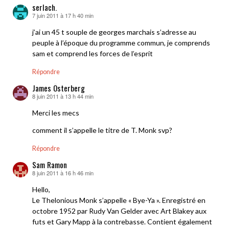
serlach.
7 juin 2011 à 17 h 40 min
dit :
j’ai un 45 t souple de georges marchais s’adresse au
peuple à l’époque du programme commun, je comprends
sam et comprend les forces de l’esprit
Répondre
James Österberg
8 juin 2011 à 13 h 44 min
dit :
Merci les mecs
comment il s’appelle le titre de T. Monk svp?
Répondre
Sam Ramon
8 juin 2011 à 16 h 46 min
dit :
Hello,
Le Thelonious Monk s’appelle « Bye-Ya ». Enregistré en
octobre 1952 par Rudy Van Gelder avec Art Blakey aux
futs et Gary Mapp à la contrebasse. Contient également