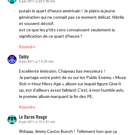
5 juin 2011 à 23 h 06 min
dit :
putain le quart d’heure américain ! Je plains la jeune
génération qui ne connait pas ce moment délicat, fébrile
et souvent décisif.
est ce que les p’tits cons connaissent seulement la
signification de ce quart d’heure ?
Répondre
Dably
6 juin 2011 à 7 h 23 min
dit :
Excellente émission. Chapeau bas messieurs !
Je partage votre point de vu sur les Public Enemy. « Muse
Sick-n-Hour Mess Age », album sur lequel figure Give it
up, est d’ailleurs assez faiblard. C’est, à mon humble avis,
le premier album marquant la fin des PE.
Répondre
Le Baron Rouge
6 juin 2011 à 10 h 21 min
dit :
Rhhaaa, Jimmy Castor Bunch ! Tellement bon que ça