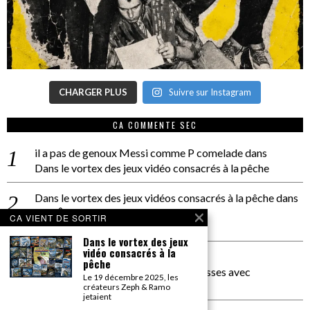
CHARGER PLUS
Suivre sur Instagram
CA COMMENTE SEC
il a pas de genoux Messi comme P comelade
dans
Dans le vortex des jeux vidéo consacrés à la pêche
Dans le vortex des jeux vidéos consacrés à la pêche
dans
PACÔME THIELLEMENT
CA VIENT DE SORTIR
La séance d’Hip Gnose
Dans le vortex des jeux
vidéo consacrés à la
La Patrie
dans
pêche
On a parlé Dolce Vita et lutte des classes avec
Le 19 décembre 2025, les
Bernardino Femminielli
créateurs Zeph & Ramo
jetaient