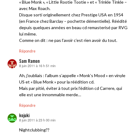
« Blue Monk », « Little Rootie Tootie » et « Trinkle Tinkle –
avec Max Roach.
Disque sorti originellement chez Prestige USA en 1954
(en France chez Barclay – pochette démentielle). Réédité
depuis quelques années en beau cd remasterisé par RVG
lui même.
Comme on dit : ne pas l’avoir c’est rien avoir du tout.
Répondre
Sam Ramon
8 juin 2011 à 16 h 51 min
dit :
Ah, j’oubliais : l’album s’appelle « Monk’s Mood » en vinyle
US et « Blue Monk » pour la réédition cd.
Mais par pitié, éviter à tout prix l’édition cd Carrere, qui
elle est une innommable merde…
Répondre
kojuki
8 juin 2011 à 23 h 00 min
dit :
Nightclubbing??