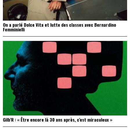
On a parlé Dolce Vita et lutte des classes avec Bernardino
Femminielli
Gilb’R : « Être encore là 30 ans après, c’est miraculeux »