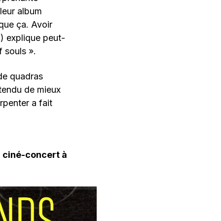
 leur album
 que ça. Avoir
) explique peut-
 souls ».
 de quadras
ntendu de mieux
penter a fait
n ciné-concert à