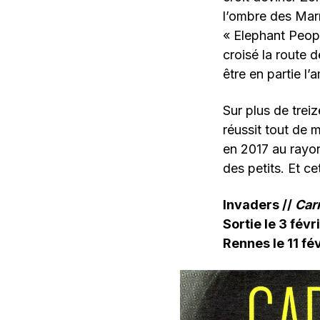
l’ombre des Marr
« Elephant Peopl
croisé la route 
être en partie l
Sur plus de tre
réussit tout de 
en 2017 au rayon
des petits. Et cet
Invaders //
Carn
Sortie le 3 fév
Rennes le 11 fé