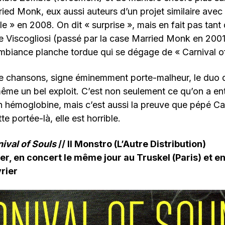
ied Monk, eux aussi auteurs d’un projet similaire avec
e » en 2008. On dit « surprise », mais en fait pas tant
de Viscogliosi (passé par la case Married Monk en 2001
’ambiance planche tordue qui se dégage de « Carnival of
ize chansons, signe éminemment porte-malheur, le duo
même un bel exploit. C’est non seulement ce qu’on a e
 hémoglobine, mais c’est aussi la preuve que pépé Car
te portée-là, elle est horrible.
ival of Souls
// Il Monstro (L’Autre Distribution)
rier, en concert le même jour au Truskel (Paris) et e
vrier