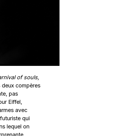
rnival of souls,
es deux compères
te, pas
r Eiffel,
s armes avec
futuriste qui
ns lequel on
rprenante