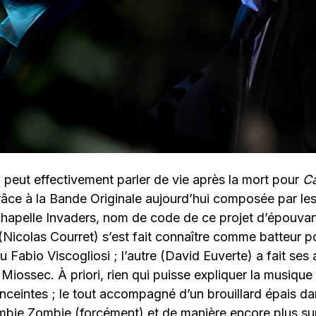
on peut effectivement parler de vie après la mort pour
Ca
grâce à la Bande Originale aujourd’hui composée par l
chapelle Invaders, nom de code de ce projet d’épouvan
(Nicolas Courret) s’est fait connaître comme batteur pou
ou Fabio Viscogliosi ; l’autre (David Euverte) a fait se
Miossec. À priori, rien qui puisse expliquer la musique 
ceintes ; le tout accompagné d’un brouillard épais da
ombie Zombie (forcément) et de manière encore plus su