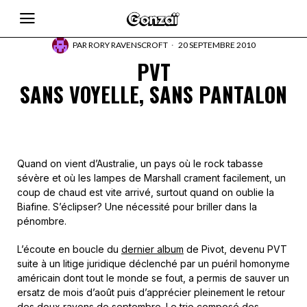
PAR
RORY RAVENSCROFT
20 SEPTEMBRE 2010
PVT
SANS VOYELLE, SANS PANTALON
Quand on vient d’Australie, un pays où le rock tabasse
sévère et où les lampes de Marshall crament facilement, un
coup de chaud est vite arrivé, surtout quand on oublie la
Biafine. S’éclipser? Une nécessité pour briller dans la
pénombre.
L’écoute en boucle du
dernier album
de Pivot, devenu PVT
suite à un litige juridique déclenché par un puéril homonyme
américain dont tout le monde se fout, a permis de sauver un
ersatz de mois d’août puis d’apprécier pleinement le retour
des doux rayons de septembre. Le trio composé des