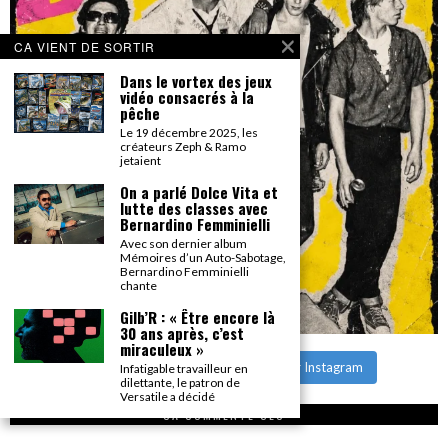
CA VIENT DE SORTIR
Dans le vortex des jeux
vidéo consacrés à la
pêche
Le 19 décembre 2025, les
créateurs Zeph & Ramo
jetaient
On a parlé Dolce Vita et
lutte des classes avec
Bernardino Femminielli
Avec son dernier album
Mémoires d’un Auto-Sabotage,
Bernardino Femminielli
chante
Gilb’R : « Être encore là
30 ans après, c’est
miraculeux »
CHARGER PLUS
Suivre sur Instagram
Infatigable travailleur en
dilettante, le patron de
Versatile a décidé
CA COMMENTE SEC