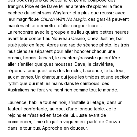
frangins Pike et de Dave Miller a tenté d’explorer la face
cachée du soleil sans Wayfarer et a plus que réussi : avec
leur magnifique
Church With No Magic
, ces gars-là peuvent
maintenant se permettre d’aller narguer Icare…
La rencontre avec le groupe a eu lieu quatre petites heures
avant leur concert au Nouveau Casino, Chez Justine, bar
situé juste en face. Après une rapide séance photo, les trois
musiciens se séparent pour aller honorer chacun une
promo, hormis Richard, le chanteur/bassiste qui préfère
aller s’enfiler quelques mousses. Dave, le claviériste,
répondra aux questions des Inrocks, Laurence, le batteur,
aux miennes. Un chanteur qui joue les timides et une section
rythmique qui met les mains dans le cambouis, ces
Australiens ne font vraiment rien comme tout le monde.
Laurence, habillé tout en noir, s’installe à l’étage, dans un
fauteuil confortable, au bout d’une longue table. Je le
rejoins et m’assied en face de lui. Juste avant de
commencer, il me dit qu’il a vaguement parlé de Gonzaï
dans le tour bus. Approche en douceur.