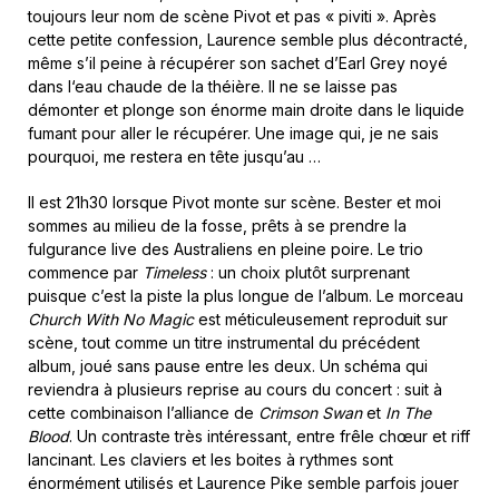
toujours leur nom de scène Pivot et pas « piviti ». Après
cette petite confession, Laurence semble plus décontracté,
même s’il peine à récupérer son sachet d’Earl Grey noyé
dans l‘eau chaude de la théière. Il ne se laisse pas
démonter et plonge son énorme main droite dans le liquide
fumant pour aller le récupérer. Une image qui, je ne sais
pourquoi, me restera en tête jusqu’au …
Il est 21h30 lorsque Pivot monte sur scène. Bester et moi
sommes au milieu de la fosse, prêts à se prendre la
fulgurance live des Australiens en pleine poire. Le trio
commence par
Timeless
: un choix plutôt surprenant
puisque c’est la piste la plus longue de l’album. Le morceau
Church With No Magic
est méticuleusement reproduit sur
scène, tout comme un titre instrumental du précédent
album, joué sans pause entre les deux. Un schéma qui
reviendra à plusieurs reprise au cours du concert : suit à
cette combinaison l’alliance de
Crimson Swan
et
In The
Blood
. Un contraste très intéressant, entre frêle chœur et riff
lancinant. Les claviers et les boites à rythmes sont
énormément utilisés et Laurence Pike semble parfois jouer