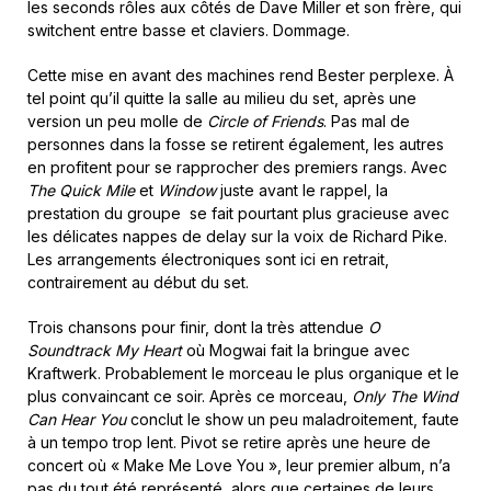
les seconds rôles aux côtés de Dave Miller et son frère, qui
switchent entre basse et claviers. Dommage.
Cette mise en avant des machines rend Bester perplexe. À
tel point qu’il quitte la salle au milieu du set, après une
version un peu molle de
Circle of Friends
. Pas mal de
personnes dans la fosse se retirent également, les autres
en profitent pour se rapprocher des premiers rangs. Avec
The Quick Mile
et
Window
juste avant le rappel, la
prestation du groupe se fait pourtant plus gracieuse avec
les délicates nappes de delay sur la voix de Richard Pike.
Les arrangements électroniques sont ici en retrait,
contrairement au début du set.
Trois chansons pour finir, dont la très attendue
O
Soundtrack My Heart
où Mogwai fait la bringue avec
Kraftwerk. Probablement le morceau le plus organique et le
plus convaincant ce soir. Après ce morceau,
Only The Wind
Can Hear You
conclut le show un peu maladroitement, faute
à un tempo trop lent. Pivot se retire après une heure de
concert où « Make Me Love You », leur premier album, n’a
pas du tout été représenté, alors que certaines de leurs