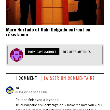
Marc Hurtado et Gabi Delgado entrent en
résistance
RORY RAVENSCROFT
DERNIERS ARTICLES
1 COMMENT
LAISSER UN COMMENTAIRE
no
25 mai 2011 à 12 h 14 min
dit :
Pour en finir avec la légende.
Je leur ai parlé en Backstage de » make me love you », qui
est un album que j’affectionne particulièrement tous