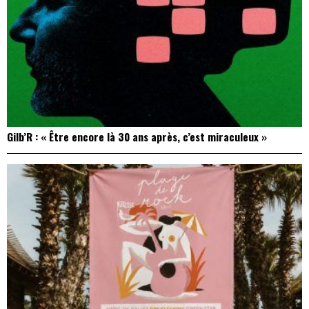
Gilb’R : « Être encore là 30 ans après, c’est miraculeux »