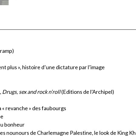
tramp)
t plus », histoire d’une dictature par l’image
,
Drugs, sex and rock n’roll
(Editions de l’Archipel)
la « revanche » des faubourgs
ne
du bonheur
i, les nounours de Charlemagne Palestine, le look de King K