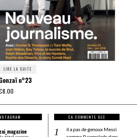
LIRE LA SUITE
Gonzaï n°23
€
8.00
INSTAGRAM
CA COMMENTE SEC
il a pas de genoux Messi
zai_magazine
comme P comelade
dans
 le détail compte.