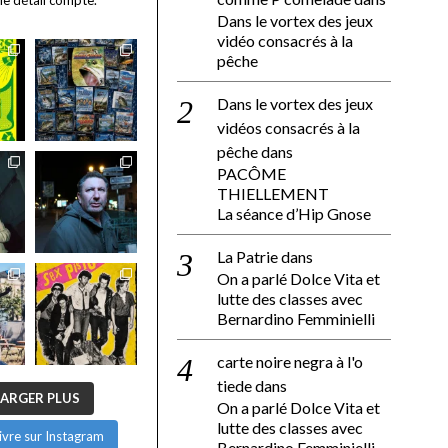
Dans le vortex des jeux
vidéo consacrés à la
pêche
Dans le vortex des jeux
vidéos consacrés à la
pêche
dans
PACÔME
THIELLEMENT
La séance d’Hip Gnose
La Patrie
dans
On a parlé Dolce Vita et
lutte des classes avec
Bernardino Femminielli
carte noire negra à l'o
tiede
dans
ARGER PLUS
On a parlé Dolce Vita et
lutte des classes avec
ivre sur Instagram
Bernardino Femminielli