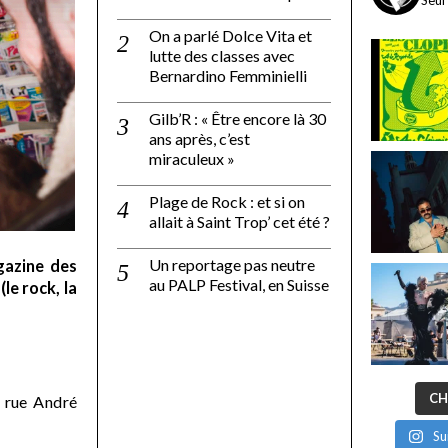
On a parlé Dolce Vita et
lutte des classes avec
Bernardino Femminielli
Gilb’R : « Être encore là 30
ans après, c’est
miraculeux »
Plage de Rock : et si on
allait à Saint Trop’ cet été ?
Un reportage pas neutre
gazine des
au PALP Festival, en Suisse
le rock, la
CH
 rue André
Su