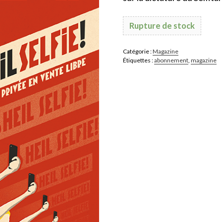
Rupture de stock
Catégorie :
Magazine
Étiquettes :
abonnement
,
magazine