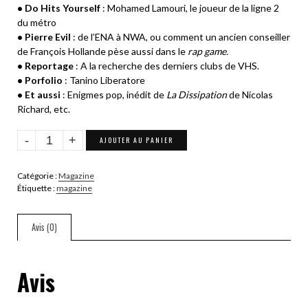
• Do Hits Yourself
: Mohamed Lamouri, le joueur de la ligne 2
du métro
• Pierre Evil
: de l’ENA à NWA, ou comment un ancien conseiller
de François Hollande pèse aussi dans le
rap game.
• Reportage
: A la recherche des derniers clubs de VHS.
• Porfolio
: Tanino Liberatore
• Et aussi
: Enigmes pop, inédit de
La Dissipation
de Nicolas
Richard, etc.
quantité
AJOUTER AU PANIER
de
Gonzaï
Catégorie :
Magazine
n°24
Étiquette :
magazine
Avis (0)
Avis