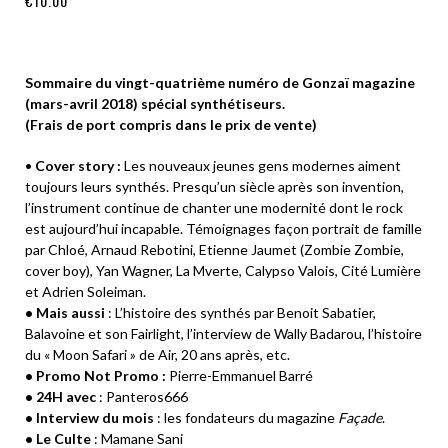
€
10.00
Sommaire du vingt-quatrième numéro de Gonzaï magazine
(mars-avril 2018) spécial synthétiseurs.
(Frais de port compris dans le prix de vente)
•
Cover story :
Les nouveaux jeunes gens modernes aiment
toujours leurs synthés. Presqu’un siècle après son invention,
l’instrument continue de chanter une modernité dont le rock
est aujourd’hui incapable. Témoignages façon portrait de famille
par Chloé, Arnaud Rebotini, Etienne Jaumet (Zombie Zombie,
cover boy), Yan Wagner, La Mverte, Calypso Valois, Cité Lumière
et Adrien Soleiman.
• Mais aussi
: L’histoire des synthés par Benoit Sabatier,
Balavoine et son Fairlight, l’interview de Wally Badarou, l’histoire
du « Moon Safari » de Air, 20 ans après, etc.
• Promo Not Promo :
Pierre-Emmanuel Barré
• 24H avec
: Panteros666
• Interview du mois
: les fondateurs du magazine
Façade
.
• Le Culte
: Mamane Sani