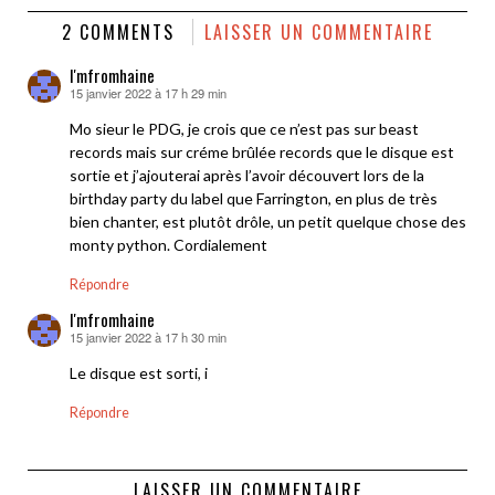
2 COMMENTS
LAISSER UN COMMENTAIRE
I'mfromhaine
15 janvier 2022 à 17 h 29 min
dit :
Mo sieur le PDG, je crois que ce n’est pas sur beast
records mais sur créme brûlée records que le disque est
sortie et j’ajouterai après l’avoir découvert lors de la
birthday party du label que Farrington, en plus de très
bien chanter, est plutôt drôle, un petit quelque chose des
monty python. Cordialement
Répondre
I'mfromhaine
15 janvier 2022 à 17 h 30 min
dit :
Le disque est sorti, i
Répondre
LAISSER UN COMMENTAIRE