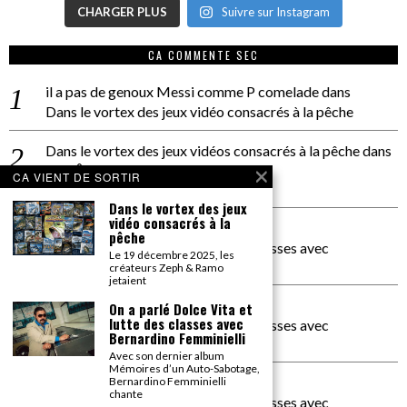
CHARGER PLUS
Suivre sur Instagram
CA COMMENTE SEC
il a pas de genoux Messi comme P comelade
dans
Dans le vortex des jeux vidéo consacrés à la pêche
Dans le vortex des jeux vidéos consacrés à la pêche
dans
PACÔME THIELLEMENT
CA VIENT DE SORTIR
La séance d’Hip Gnose
Dans le vortex des jeux
vidéo consacrés à la
La Patrie
dans
pêche
On a parlé Dolce Vita et lutte des classes avec
Le 19 décembre 2025, les
Bernardino Femminielli
créateurs Zeph & Ramo
jetaient
carte noire negra à l'o tiede
dans
On a parlé Dolce Vita et
lutte des classes avec
On a parlé Dolce Vita et lutte des classes avec
Bernardino Femminielli
Bernardino Femminielli
Avec son dernier album
Mémoires d’un Auto-Sabotage,
moise et son mascaré
dans
Bernardino Femminielli
chante
On a parlé Dolce Vita et lutte des classes avec