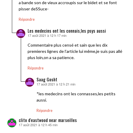
a bande son de vieux accroupis sur le bidet et se font
pisser deSSuce-
Répondre
Les medecins ont les connais,les psys aussi
17 août 2021 à 12 h 17 min
dit :
Commentaire plus censé et sain que les dix
premieres lignes de l’article lui même,je suis pas allé
plus loin,on a sa patience.
Répondre
Saag Gosht
17 août 2021 à 12 h 21 min
dit :
*les medecins ont les connasses,les petits
aussi.
Répondre
clito d'eastwood near marseilles
17 août 2021 à 12 h 45 min
dit :