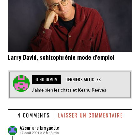
Larry David, schizophrénie mode d’emploi
DINO DIMOV
DERNIERS ARTICLES
J'aime bien les chats et Keanu Reeves
4 COMMENTS
LAISSER UN COMMENTAIRE
A2sur une braguette
17 août 2021 à 2 h 13 min
dit :