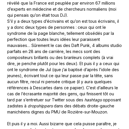
révélé que la France est peuplée par environ 67 millions
d’experts en médecine et de chercheurs normaliens (moi
qui pensais qu’on était tous DJ).
S’il y a deux types d’écrivains et qu’on est tous écrivains, il
y a donc deux types de personnes : ceux qui ont le
syndrome de la page blanche, tellement obsédés par la
perfection que toutes leurs idées leur paraissent
mauvaises… Sûrement le cas des Daft Punk, 4 albums studio
parfaits en 28 ans de carrière, les mecs sont des
compositeurs brillants ou des branleurs complets (à vrai
dire, je penche plutôt pour les deux). Et puis il y a ceux qui
ont le syndrome de Jul (que j’ai baptisé d’après l’idole des
jeunes), écrivant tout ce qui leur passe par la tête, sans
aucun filtre, recul ni pensée critique (il y aura quelques
références à Descartes dans ce papier). C’est d’ailleurs le
cas de l’écrasante majorité des gens, qui finissent tôt ou
tard par s’entretuer sur Twitter sous des
hashtags
opposant
zadistes à
dropshippers
dans des débats droite-gauche
manichéens dignes du PMU de Rozière-sur-Mouzon.
Et puis il y a moi. Aussi bizarre que cela puisse paraître, je