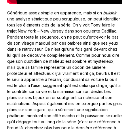
Générique assez simple en apparence, mais si on
bullshit
une analyse sémiotique peu scrupuleuse, on peut identifier
tous les éléments clés de la série. On y voit Tony faire le
trajet New York – New Jersey dans son opulente Cadillac.
Pendant toute la séquence, on ne peut qu’entrevoir le bas
de son visage masqué par des ombres ainsi que ses yeux
dans le rétroviseur. Ce n’est qu’une fois garé devant chez
lui qu’il se découvre complètement. Comme pour nous dire
que son quotidien de mafieux est sombre et mystérieux,
mais que sa famille représente un cocon de lumière
protecteur et affectueux (j’ai vraiment écrit ça, beurk). Il est
le seul à apparaître à l’écran, conduisant sa voiture là où il
est le plus à l’aise, suggérant qu’il est celui qui dirige, qu’il a
le contrôle sur sa vie et la mainmise sur son destin. Les
plans sur ses bijoux en or soulignent sa richesse et son
matérialisme. Aspect également mis en exergue par les gros
plans sur son cigare, qui a sûrement une signification
phallique, montrant son côté macho et la puissance sexuelle
qu’il dégage tout au long de la série (c’est une référence à
Freud là, cherchez plus bas pour la dernière référence à