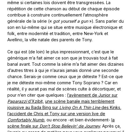
même si certaines lois doivent être transgressées. La
répétition de cette chanson au début de chaque épisode
contribue à construire continuellement l’atmosphère
générale de la série («
got yourself a gun
»). Sans parler du
son en lui-même qui se situe entre musique électronique et
folk, entre modernité et tradition, entre New-York et
Avellino, la ville natale des parents de Tony.
Ce qui est (de loin) le plus impressionnant, c’est que le
générique m’a fait aimer ce son que je trouvais tout à fait
banal avant. Tout comme la série m’a fait aimer des dizaines
d’autres titres à qui je n’aurais jamais donné une seconde
chance. Serais-je comme ceux que je déteste ? Est-ce que
je me déteste moi-même comme Tony Soprano ? Car en
réalité, il y aurait pas mal de scènes culte à décortiquer, et
pour n’en citer que quelques :
l’avènement de Junior sur
Paparazzi
d’Xzibit,
une scène banale mais terriblement
jouissive au Bada Bing sur
Living On A Thin Line
des Kinks
,
l’accident de Chris et Tony sur une version live de
Comfortably Numb
,
ou encore -et bien évidemment-
la
scène finale sur
Don’t Stop Believin’ de Journey
. Après ça,