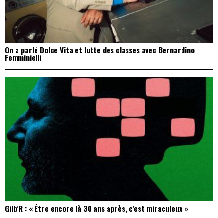
On a parlé Dolce Vita et lutte des classes avec Bernardino
Femminielli
Gilb’R : « Être encore là 30 ans après, c’est miraculeux »