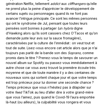
génération Netflix, tellement
addict
aux
cliffhangers
qu’elle
ne prend plus la peine d’apprécier le développement de
certains sujets ou personnages quand ils ne font pas
avancer l’intrigue principale. Ce sont les mêmes personnes
qui ont le syndrome de Jul, pensant que toutes leurs
pensées sont bonnes à partager (un
hybris
digne
d’Hawking alors qu’ils sont caissiers chez O’Tacos et qu’on
demande juste leur avis sur la sauce fromagère),
caractérisées par la culture de l’immédiat : on veut tout et
tout de suite. Lisez-vous encore cet article alors que je n’ai
toujours pas parlé de la bande son des
Soprano,
comme
promis dans le titre ? Prenez-vous le temps de savourer un
nouvel album sur Spotify ou passez-vous immédiatement à
autre chose car vous avez trouvé la première écoute très
moyenne et que de toute manière il y a des centaines de
nouveaux sons qui sortent chaque jour et que votre temps
est trop précieux pour lui donner une seconde chance ?
Temps précieux que vous n’hésitez pas à dilapider sur
votre
feed
TikTok au lieu d’aller dire à votre grand-mère
que vous l’aimez, puis quand le Covid-19 l’aura emportée
là-haut (ou ailleurs), la culpabilité vous rongera et vous