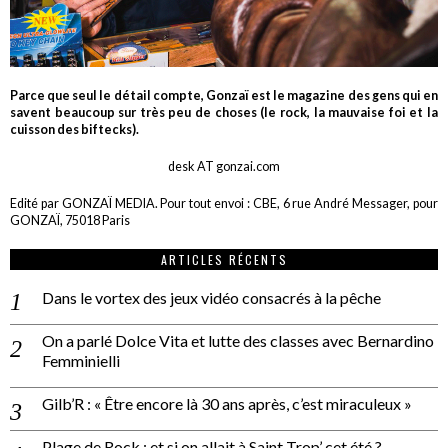
Parce que seul le détail compte, Gonzaï est le magazine des gens qui en
savent beaucoup sur très peu de choses (le rock, la mauvaise foi et la
cuisson des biftecks).
desk AT gonzai.com
Edité par GONZAÏ MEDIA. Pour tout envoi : CBE, 6 rue André Messager, pour
GONZAÏ, 75018 Paris
ARTICLES RÉCENTS
Dans le vortex des jeux vidéo consacrés à la pêche
On a parlé Dolce Vita et lutte des classes avec Bernardino
Femminielli
Gilb’R : « Être encore là 30 ans après, c’est miraculeux »
Plage de Rock : et si on allait à Saint Trop’ cet été ?