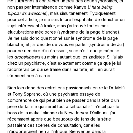
me surprends à contracter un peu des deux syndromes, et
non pas par intermittence comme Kanye (
I hate being
bipolar its awesome
), mais simultanément. Typiquement
pour cet article, je me suis trituré l’esprit afin de dénicher un
sujet intéressant à traiter, mais j’ai trouvé toutes mes
élucubrations médiocres (syndrome de la page blanche).
Je me suis donc questionné sur le syndrome de la page
blanche, et j’ai décidé de vous en parler (syndrome de Jul)
pour ne rien dire d’intéressant, si ce n’est que je méprise
les
dropshippers
au moins autant que les zadistes. Si j’allais
chez un psychiatre, c’est exactement comme ça que je lui
raconterais ce qui se trame dans ma tête, et il en aurait
sûrement rien à carrer.
Bien loin donc des entretiens passionnants entre le Dr. Melfi
et Tony Soprano, où une psychiatre essaye de
comprendre ce qui peut bien se passer dans la tête d’un
père de famille qui serait tout à fait banal s’il n’était pas le
boss de la mafia italienne du New Jersey. D’ailleurs, j’ai
récemment appris que beaucoup de fans de la série
passaient ces scènes de consultation, car elles
n’apporteraient rien à l’intrigue. Bienvenue dans la