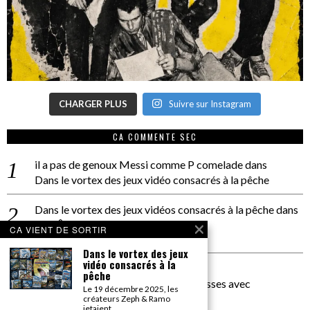
CHARGER PLUS
Suivre sur Instagram
CA COMMENTE SEC
il a pas de genoux Messi comme P comelade
dans
Dans le vortex des jeux vidéo consacrés à la pêche
Dans le vortex des jeux vidéos consacrés à la pêche
dans
PACÔME THIELLEMENT
CA VIENT DE SORTIR
La séance d’Hip Gnose
Dans le vortex des jeux
vidéo consacrés à la
La Patrie
dans
pêche
On a parlé Dolce Vita et lutte des classes avec
Le 19 décembre 2025, les
Bernardino Femminielli
créateurs Zeph & Ramo
jetaient