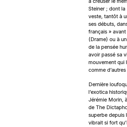
à creuser le même
Steiner ; dont l
veste, tantôt à 
ses débuts, dans
français » avant
(Drame) ou à un 
de la pensée hum
avoir passé sa v
mouvement qui lu
comme d’autres 
Dernière loufoqu
l’exotica histor
Jérémie Morin, à
de The Dictaphon
superbe depuis 
vibrait si fort q