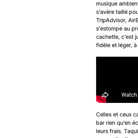
musique ambient 
s’avère taillé po
TripAdvisor, Air
s’estompe au pro
cachette, c’est 
fidèle et léger, 
Celles et ceux c
bar rien qu’en é
leurs frais. Taqu