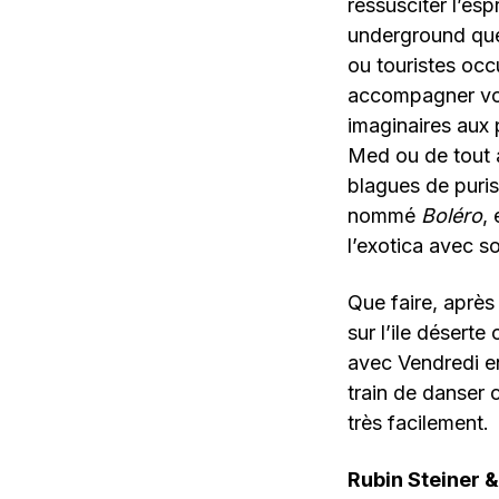
ressusciter l’es
underground que 
ou touristes oc
accompagner vos 
imaginaires aux 
Med ou de tout a
blagues de puri
nommé
Boléro
,
l’exotica avec s
Que faire, après
sur l’ile déserte
avec Vendredi en
train de danser
très facilement.
Rubin Steiner 