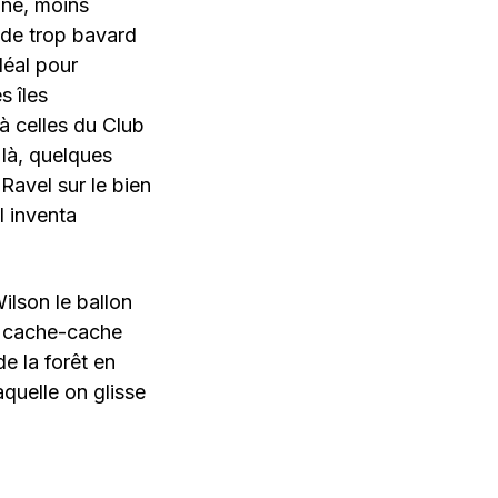
ane, moins
ide trop bavard
déal pour
s îles
à celles du Club
 là, quelques
avel sur le bien
l inventa
ilson le ballon
de cache-cache
e la forêt en
quelle on glisse