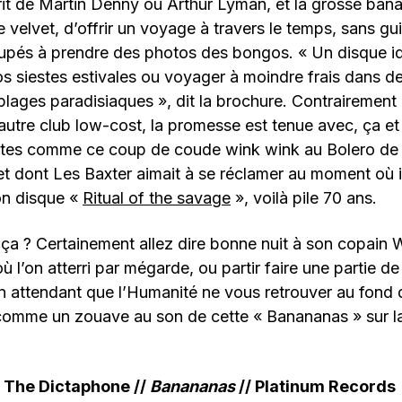
prit de Martin Denny ou Arthur Lyman, et la grosse ban
velvet, d’offrir un voyage à travers le temps, sans gu
cupés à prendre des photos des bongos. « Un disque i
siestes estivales ou voyager à moindre frais dans de
plages paradisiaques », dit la brochure. Contrairement 
utre club low-cost, la promesse est tenue avec, ça et
stes comme ce coup de coude wink wink au Bolero de R
 et dont Les Baxter aimait à se réclamer au moment où i
on disque «
Ritual of the savage
», voilà pile 70 ans.
 ça ? Certainement allez dire bonne nuit à son copain W
 où l’on atterri par mégarde, ou partir faire une partie 
 attendant que l’Humanité ne vous retrouver au fond d
 comme un zouave au son de cette « Banananas » sur la
& The Dictaphone //
Banananas
// Platinum Records