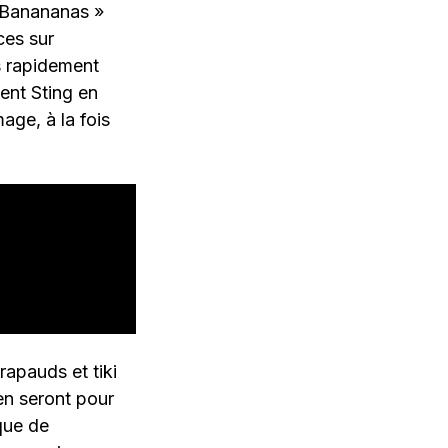
« Banananas »
ces sur
s rapidement
ent Sting en
age, à la fois
rapauds et tiki
n seront pour
 que de