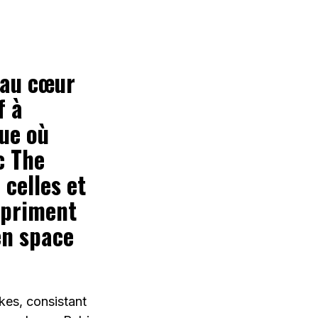
 au cœur
f à
ue où
c The
celles et
épriment
en space
rokes, consistant