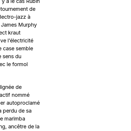
l y a le cas Rubin
retournement de
lectro-jazz à
 « James Murphy
ect kraut
 l’électricité
le case semble
ce sens du
ec le formol
lignée de
ractif nommé
ader autoproclamé
 a perdu de sa
 le marimba
ing, ancêtre de la