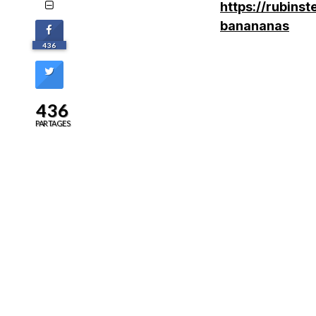
https://rubins
banananas
436
436
PARTAGES