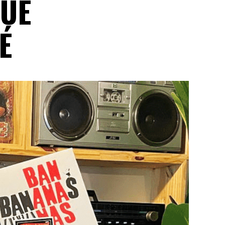
QUE
É