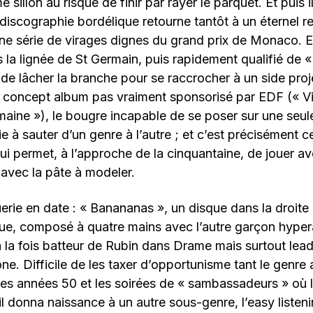
 sillon au risque de finir par rayer le parquet. Et puis i
a discographie bordélique retourne tantôt à un éternel 
une série de virages dignes du grand prix de Monaco. E
 la lignée de St Germain, puis rapidement qualifié de
 de lâcher la branche pour se raccrocher à un side proj
concept album pas vraiment sponsorisé par EDF (« Vive
aine »), le bougre incapable de se poser sur une seu
ie à sauter d’un genre à l’autre ; et c’est précisément 
i permet, à l’approche de la cinquantaine, de jouer av
avec la pâte à modeler.
erie en date : « Banananas », un disque dans la droite 
ique, composé à quatre mains avec l’autre garçon hype
 la fois batteur de Rubin dans Drame mais surtout le
e. Difficile de les taxer d’opportunisme tant le genre
les années 50 et les soirées de « sambassadeurs » où
u’il donna naissance à un autre sous-genre, l’easy listen