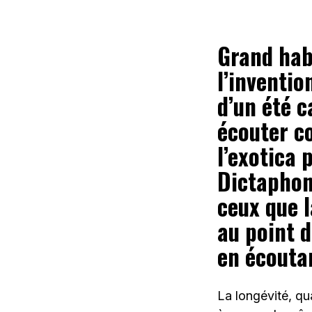
Grand hab
l’inventio
d’un été c
écouter c
l’exotica
Dictaphone
ceux que l
au point d
en écouta
La longévité, qua