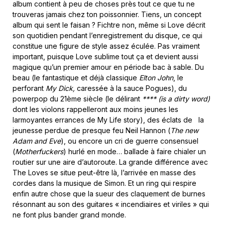
album contient à peu de choses près tout ce que tu ne
trouveras jamais chez ton poissonnier. Tiens, un concept
album qui sent le faisan ? Fichtre non, même si Love décrit
son quotidien pendant l’enregistrement du disque, ce qui
constitue une figure de style assez éculée. Pas vraiment
important, puisque Love sublime tout ça et devient aussi
magique qu’un premier amour en période bac à sable. Du
beau (le fantastique et déjà classique
Elton John
, le
perforant
My Dick,
caressée à la sauce Pogues), du
powerpop du 21ème siècle (le délirant
**** (is a dirty word)
dont les violons rappelleront aux moins jeunes les
larmoyantes errances de My Life story), des éclats de la
jeunesse perdue de presque feu Neil Hannon (
The new
Adam and Eve
), ou encore un cri de guerre consensuel
(
Motherfuckers
) hurlé en mode… ballade à faire chialer un
routier sur une aire d’autoroute. La grande différence avec
The Loves se situe peut-être là, l’arrivée en masse des
cordes dans la musique de Simon. Et un ring qui respire
enfin autre chose que la sueur des claquement de burnes
résonnant au son des guitares « incendiaires et viriles » qui
ne font plus bander grand monde.