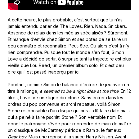
A cette heure, le plus probable, c’est surtout que tu n’as
jamais entendu parler de The Loves. Rien. Nada. Snickers.
Absence de relais dans les médias spécialisés ? Sûrement.
Et manque d’envie chez Simon et ses potes de se faire un
peu connaître et reconnaître. Peut-être. Ou alors c’est à n’y
rien comprendre. Puisque tout le monde s’en fout, Simon
Love a décidé de sortir, ô surprise tant la trajectoire est plus
vieille que Lou Reed, un premier album solo. Et c’est peu
dire qu’il est passé inaperçu par ici.
Pourtant, comme Simon le balance d’entrée de jeu avec un
titre à rallonge,
I
t
seemed to be a right idea at the time
. En 12
titres, Love tire une ligne directrice. Sans entrer dans les
ordres du pop convenue et archi rebattue, voilà Simon
Stone responsable d’un disque qui aurait dû faire date mais
qui a peiné à faire pschitt. Stone ? Son véritable nom. Et
donc le patronyme rêvée pour reprendre de main de maître
un classique de McCartney période « Ram », le fameux
Dear boy
. Mais une reprise à la sauce Harry Nilsson. Avant