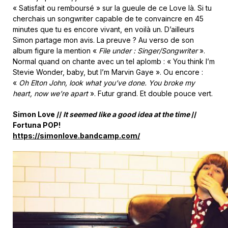
« Satisfait ou remboursé » sur la gueule de ce Love là. Si tu
cherchais un songwriter capable de te convaincre en 45
minutes que tu es encore vivant, en voilà un. D’ailleurs
Simon partage mon avis. La preuve ? Au verso de son
album figure la mention «
File under : Singer/Songwriter
».
Normal quand on chante avec un tel aplomb : « You think I’m
Stevie Wonder, baby, but I’m Marvin Gaye ». Ou encore :
«
Oh Elton John, look what you’ve done. You broke my
heart, now we’re apart
». Futur grand. Et double pouce vert.
Simon Love //
It seemed like a good idea at the time
//
Fortuna POP!
https://simonlove.bandcamp.com/