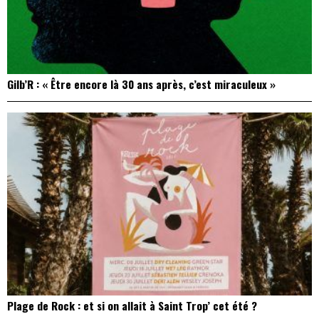
Gilb’R : « Être encore là 30 ans après, c’est miraculeux »
Plage de Rock : et si on allait à Saint Trop’ cet été ?