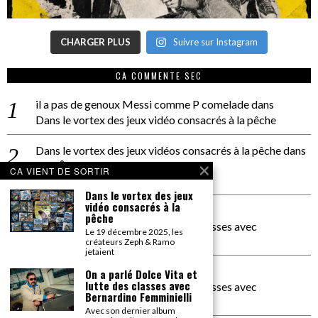
CHARGER PLUS
Suivre sur Instagram
CA COMMENTE SEC
il a pas de genoux Messi comme P comelade
dans
Dans le vortex des jeux vidéo consacrés à la pêche
Dans le vortex des jeux vidéos consacrés à la pêche
dans
PACÔME THIELLEMENT
CA VIENT DE SORTIR
La séance d’Hip Gnose
Dans le vortex des jeux
vidéo consacrés à la
La Patrie
dans
pêche
On a parlé Dolce Vita et lutte des classes avec
Le 19 décembre 2025, les
Bernardino Femminielli
créateurs Zeph & Ramo
jetaient
carte noire negra à l'o tiede
dans
On a parlé Dolce Vita et
lutte des classes avec
On a parlé Dolce Vita et lutte des classes avec
Bernardino Femminielli
Bernardino Femminielli
Avec son dernier album