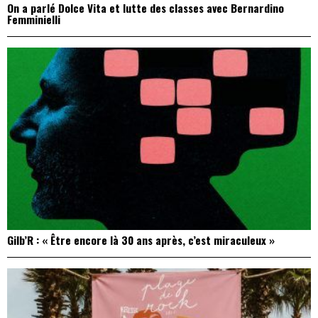
On a parlé Dolce Vita et lutte des classes avec Bernardino
Femminielli
Gilb’R : « Être encore là 30 ans après, c’est miraculeux »