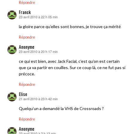
Répondre
Franck
23 avril 2010 à 22 h 05 min
dit :
la gloire parce qu’elles sont bonnes, je trouve ça mérité
Répondre
Anonyme
23 avril 2010 à 20 h 17 min
dit :
ce qui est bien, avec Jack Facial, c’est qu’on est certain
que ça va partir en couilles. Sur ce coup là, ce ne fut pas si
précoce.
Répondre
Elise
21 avril 2010 à 23 h 42 min
dit :
Quelqu’un a demandé la VHS de Crossroads ?
Répondre
Anonyme
22 avril 2010 à 2 h 13 min