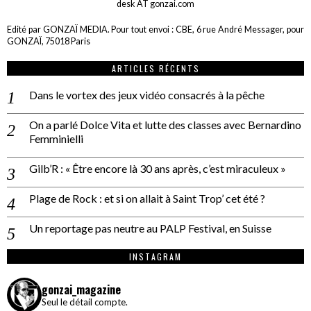
desk AT gonzai.com
Edité par GONZAÏ MEDIA. Pour tout envoi : CBE, 6 rue André Messager, pour
GONZAÏ, 75018 Paris
ARTICLES RÉCENTS
Dans le vortex des jeux vidéo consacrés à la pêche
On a parlé Dolce Vita et lutte des classes avec Bernardino
Femminielli
Gilb’R : « Être encore là 30 ans après, c’est miraculeux »
Plage de Rock : et si on allait à Saint Trop’ cet été ?
Un reportage pas neutre au PALP Festival, en Suisse
INSTAGRAM
gonzai_magazine
Seul le détail compte.