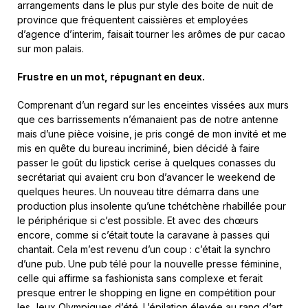
arrangements dans le plus pur style des boite de nuit de
province que fréquentent caissières et employées
d’agence d’interim, faisait tourner les arômes de pur cacao
sur mon palais.
Frustre en un mot, répugnant en deux.
Comprenant d’un regard sur les enceintes vissées aux murs
que ces barrissements n’émanaient pas de notre antenne
mais d’une pièce voisine, je pris congé de mon invité et me
mis en quête du bureau incriminé, bien décidé à faire
passer le goût du lipstick cerise à quelques conasses du
secrétariat qui avaient cru bon d’avancer le weekend de
quelques heures. Un nouveau titre démarra dans une
production plus insolente qu’une tchétchène rhabillée pour
le périphérique si c’est possible. Et avec des chœurs
encore, comme si c’était toute la caravane à passes qui
chantait. Cela m’est revenu d’un coup : c’était la synchro
d’une pub. Une pub télé pour la nouvelle presse féminine,
celle qui affirme sa fashionista sans complexe et ferait
presque entrer le shopping en ligne en compétition pour
les Jeux Olympiques d’été. L’épilation élevée au rang d’art