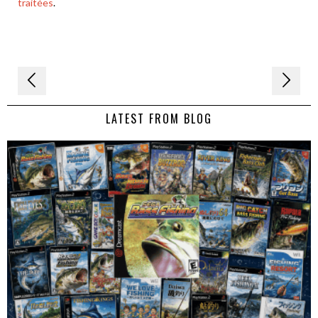
traitées
.
Navigation
de
LATEST FROM BLOG
l’article