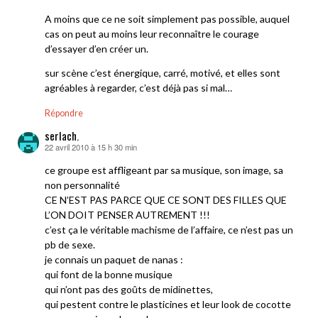
A moins que ce ne soit simplement pas possible, auquel
cas on peut au moins leur reconnaître le courage
d’essayer d’en créer un.
sur scène c’est énergique, carré, motivé, et elles sont
agréables à regarder, c’est déjà pas si mal…
Répondre
serlach.
22 avril 2010 à 15 h 30 min
dit :
ce groupe est affligeant par sa musique, son image, sa
non personnalité
CE N’EST PAS PARCE QUE CE SONT DES FILLES QUE
L’ON DOIT PENSER AUTREMENT !!!
c’est ça le véritable machisme de l’affaire, ce n’est pas un
pb de sexe.
je connais un paquet de nanas :
qui font de la bonne musique
qui n’ont pas des goûts de midinettes,
qui pestent contre le plasticines et leur look de cocotte