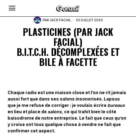
PAR
JACK FACIAL
10 JUILLET 2010
PLASTICINES (PAR JACK
FACIAL)
B.I.T.C.H. DÉCOMPLEXÉES ET
BILE À FACETTE
Chaque radio est une maison close et l’on ne rit jamais
aussi fort que dans ses salons insonorisés. Lapsus
que je me refuse de corriger : je voulais écrire
bureaux
en lieu et place de
salons
, ce qui trahit bien le côté
baisodrome de notre entreprise. Le fait que ceux qu’on
y croise ont tous quelque chose à vendre ne fait que
confirmer cet aspect.