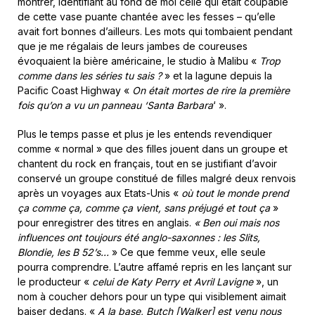
montrer, identifiant au fond de moi celle qui était coupable
de cette vase puante chantée avec les fesses – qu’elle
avait fort bonnes d’ailleurs. Les mots qui tombaient pendant
que je me régalais de leurs jambes de coureuses
évoquaient la bière américaine, le studio à Malibu «
Trop
comme dans les séries tu sais ?
» et la lagune depuis la
Pacific Coast Highway «
On était mortes de rire la première
fois qu’on a vu un panneau ‘Santa Barbara
‘ ».
Plus le temps passe et plus je les entends revendiquer
comme « normal » que des filles jouent dans un groupe et
chantent du rock en français, tout en se justifiant d’avoir
conservé un groupe constitué de filles malgré deux renvois
après un voyages aux Etats-Unis «
où tout le monde prend
ça comme ça, comme ça vient, sans préjugé et tout ça
»
pour enregistrer des titres en anglais.
« Ben oui mais nos
influences ont toujours été anglo-saxonnes : les Slits,
Blondie, les B 52’s.
..
» Ce que femme veux, elle seule
pourra comprendre. L’autre affamé repris en les lançant sur
le producteur «
celui de Katy Perry et Avril Lavigne
», un
nom à coucher dehors pour un type qui visiblement aimait
baiser dedans. «
A la base, Butch [Walker] est venu nous