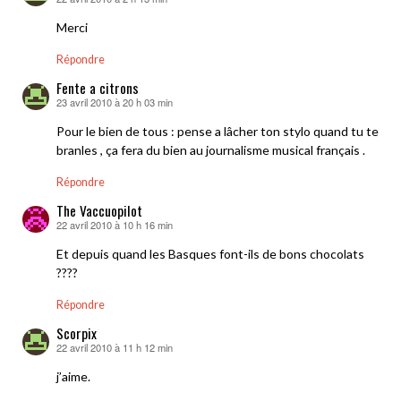
dit :
Merci
Répondre
Fente a citrons
23 avril 2010 à 20 h 03 min
dit :
Pour le bien de tous : pense a lâcher ton stylo quand tu te
branles , ça fera du bien au journalisme musical français .
Répondre
The Vaccuopilot
22 avril 2010 à 10 h 16 min
dit :
Et depuis quand les Basques font-ils de bons chocolats
????
Répondre
Scorpix
22 avril 2010 à 11 h 12 min
dit :
j’aime.