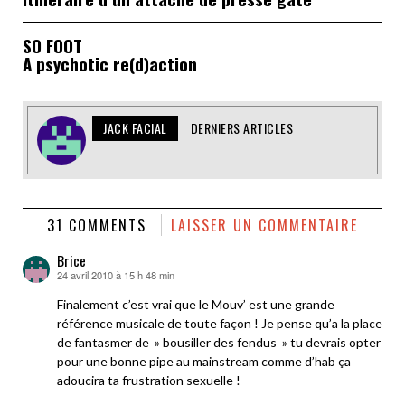
SO FOOT
A psychotic re(d)action
JACK FACIAL
DERNIERS ARTICLES
31 COMMENTS
LAISSER UN COMMENTAIRE
Brice
24 avril 2010 à 15 h 48 min
dit :
Finalement c’est vrai que le Mouv’ est une grande
référence musicale de toute façon ! Je pense qu’a la place
de fantasmer de » bousiller des fendus » tu devrais opter
pour une bonne pipe au mainstream comme d’hab ça
adoucira ta frustration sexuelle !