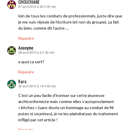
CHOUCHANE
27 avril 2010 à 23 h 05 min
dit :
loin de tous les combats de professionnels, juste dire que
je me suis réjouie de l’écriture (et non du groupe). ça fait
du bien, comme dit l’autre …
Répondre
Anonyme
29 avril 2010 à 2 h 50 min
dit :
a quoi ca sert?
Répondre
Kara
30 avril 2010 à 14 h 00 min
dit :
C’est un peu facile d’ironiser sur cette jeunesse
archiconformiste mais comme elles s’autoproclament
« bitches » (sans doute un hommage au combat de Ni
putes ni soumises), je ne les plaindrai pas du traitement
infligé par cet article !