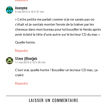
Répondre
Anonyme
5 mai 2010 à 16 h 37 min
dit :
« Cette petite me parlait comme si je ne savais pas où
c’était et je sentais monter l’envie de la traîner par les
cheveux dans mon bureau pour lui bousiller le fendu après
avoir éclaté la tête d’une autre sur le lecteur CD du mac »
Quelle honte.
Répondre
Steve (Blow)job
11 mai 2010 à 12 h 05 min
dit :
C’est vrai, quelle honte ! Bousiller un lecteur CD mac, ça
craint
Répondre
LAISSER UN COMMENTAIRE