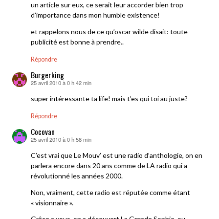
un article sur eux, ce serait leur accorder bien trop
d’importance dans mon humble existence!
et rappelons nous de ce qu’oscar wilde disait: toute
publicité est bonne à prendre..
Répondre
Burgerking
25 avril 2010 à 0 h 42 min
dit :
super intéressante ta life! mais t’es qui toi au juste?
Répondre
Cocovan
25 avril 2010 à 0 h 58 min
dit :
C’est vrai que Le Mouv’ est une radio d’anthologie, on en
parlera encore dans 20 ans comme de LA radio qui a
révolutionné les années 2000.
Non, vraiment, cette radio est réputée comme étant
« visionnaire ».
Grâce a vous, on a découvert La Grande Sophie, ou