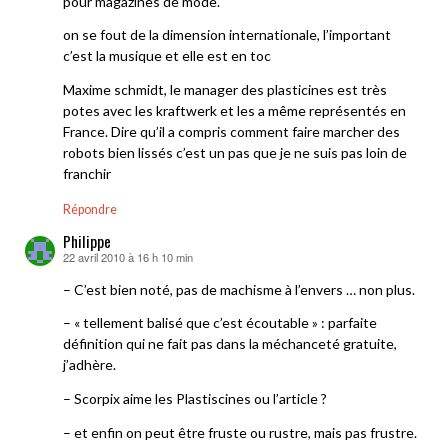
pour magazines de mode.
on se fout de la dimension internationale, l’important
c’est la musique et elle est en toc
Maxime schmidt, le manager des plasticines est très
potes avec les kraftwerk et les a même représentés en
France. Dire qu’il a compris comment faire marcher des
robots bien lissés c’est un pas que je ne suis pas loin de
franchir
Répondre
Philippe
22 avril 2010 à 16 h 10 min
dit :
– C’est bien noté, pas de machisme à l’envers … non plus.
– « tellement balisé que c’est écoutable » : parfaite
définition qui ne fait pas dans la méchanceté gratuite,
j’adhère.
– Scorpix aime les Plastiscines ou l’article ?
– et enfin on peut être fruste ou rustre, mais pas frustre.