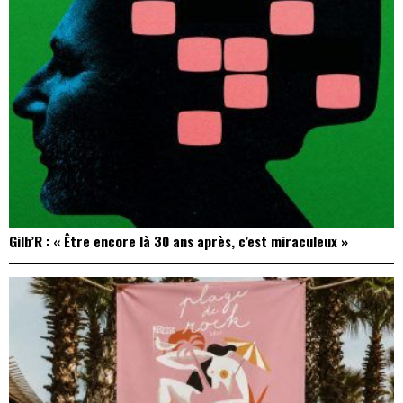
Gilb’R : « Être encore là 30 ans après, c’est miraculeux »