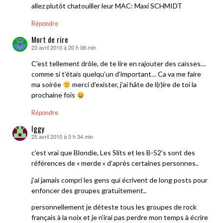
allez plutôt chatouiller leur MAC: Maxi SCHMIDT
Répondre
Mort de rire
23 avril 2010 à 20 h 06 min
dit :
C’est tellement drôle, de te lire en rajouter des caisses…
comme si t’étais quelqu’un d’important… Ca va me faire
ma soirée
merci d’exister, j’ai hâte de l(r)ire de toi la
prochaine fois
Répondre
Iggy
25 avril 2010 à 0 h 34 min
dit :
c’est vrai que Blondie, Les Slits et les B-52’s sont des
références de « merde » d’après certaines personnes..
j’ai jamais compri les gens qui écrivent de long posts pour
enfoncer des groupes gratuitement..
personnellement je déteste tous les groupes de rock
français à la noix et je n’irai pas perdre mon temps à écrire