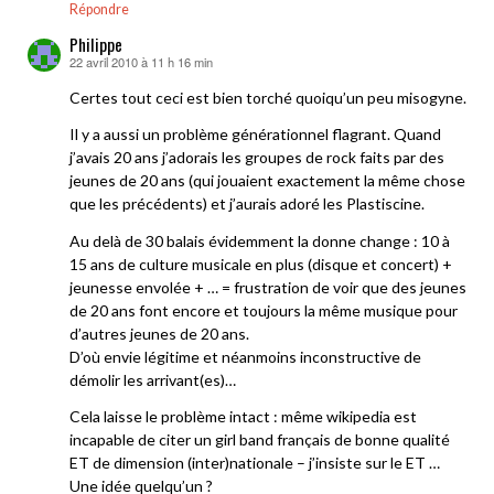
Répondre
Philippe
22 avril 2010 à 11 h 16 min
dit :
Certes tout ceci est bien torché quoiqu’un peu misogyne.
Il y a aussi un problème générationnel flagrant. Quand
j’avais 20 ans j’adorais les groupes de rock faits par des
jeunes de 20 ans (qui jouaient exactement la même chose
que les précédents) et j’aurais adoré les Plastiscine.
Au delà de 30 balais évidemment la donne change : 10 à
15 ans de culture musicale en plus (disque et concert) +
jeunesse envolée + … = frustration de voir que des jeunes
de 20 ans font encore et toujours la même musique pour
d’autres jeunes de 20 ans.
D’où envie légitime et néanmoins inconstructive de
démolir les arrivant(es)…
Cela laisse le problème intact : même wikipedia est
incapable de citer un girl band français de bonne qualité
ET de dimension (inter)nationale – j’insiste sur le ET …
Une idée quelqu’un ?