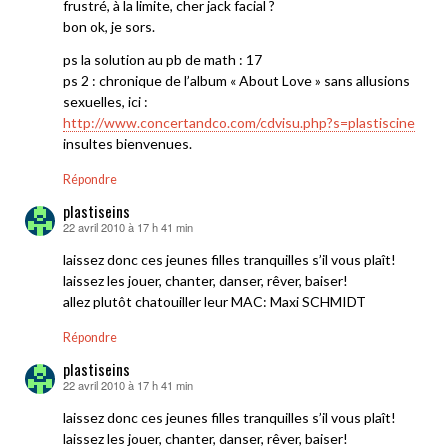
frustré, à la limite, cher jack facial ?
bon ok, je sors.
ps la solution au pb de math : 17
ps 2 : chronique de l’album « About Love » sans allusions
sexuelles, ici :
http://www.concertandco.com/cdvisu.php?s=plastiscine
insultes bienvenues.
Répondre
plastiseins
22 avril 2010 à 17 h 41 min
dit :
laissez donc ces jeunes filles tranquilles s’il vous plaît!
laissez les jouer, chanter, danser, rêver, baiser!
allez plutôt chatouiller leur MAC: Maxi SCHMIDT
Répondre
plastiseins
22 avril 2010 à 17 h 41 min
dit :
laissez donc ces jeunes filles tranquilles s’il vous plaît!
laissez les jouer, chanter, danser, rêver, baiser!