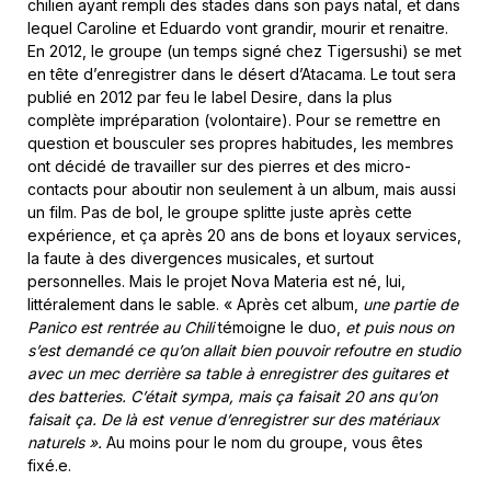
chilien ayant rempli des stades dans son pays natal, et dans
lequel Caroline et Eduardo vont grandir, mourir et renaitre.
En 2012, le groupe (un temps signé chez Tigersushi) se met
en tête d’enregistrer dans le désert d’Atacama. Le tout sera
publié en 2012 par feu le label Desire, dans la plus
complète impréparation (volontaire). Pour se remettre en
question et bousculer ses propres habitudes, les membres
ont décidé de travailler sur des pierres et des micro-
contacts pour aboutir non seulement à un album, mais aussi
un film. Pas de bol, le groupe splitte juste après cette
expérience, et ça après 20 ans de bons et loyaux services,
la faute à des divergences musicales, et surtout
personnelles. Mais le projet Nova Materia est né, lui,
littéralement dans le sable. « Après cet album,
une partie de
Panico est rentrée au Chili
témoigne le duo,
et puis nous on
s’est demandé ce qu’on allait bien pouvoir refoutre en studio
avec un mec derrière sa table à enregistrer des guitares et
des batteries. C’était sympa, mais ça faisait 20 ans qu’on
faisait ça. De là est venue d’enregistrer sur des matériaux
naturels ».
Au moins pour le nom du groupe, vous êtes
fixé.e.