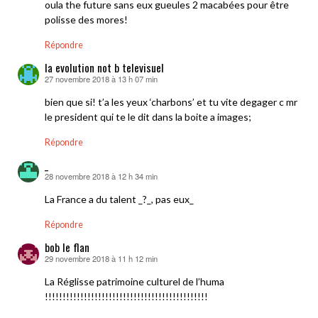
oula the future sans eux gueules 2 macabées pour être
polisse des mores!
Répondre
la evolution not b televisuel
27 novembre 2018 à 13 h 07 min
dit :
bien que si! t’a les yeux ‘charbons’ et tu vite degager c mr
le president qui te le dit dans la boite a images;
Répondre
_
28 novembre 2018 à 12 h 34 min
dit :
La France a du talent _?_, pas eux_
Répondre
bob le flan
29 novembre 2018 à 11 h 12 min
dit :
La Réglisse patrimoine culturel de l’huma
!!!!!!!!!!!!!!!!!!!!!!!!!!!!!!!!!!!!!!!!!!!!!!