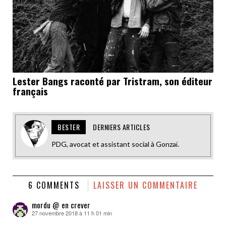
Lester Bangs raconté par Tristram, son éditeur
français
BESTER
DERNIERS ARTICLES
PDG, avocat et assistant social à Gonzaï.
6 COMMENTS
LAISSER UN COMMENTAIRE
mordu @ en crever
27 novembre 2018 à 11 h 01 min
dit :