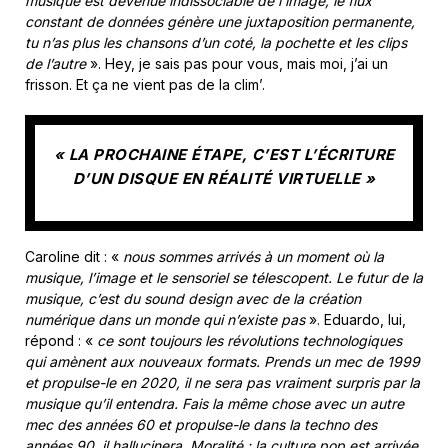
musique est devenue indissociable de l’image, le flux
constant de données génère une juxtaposition permanente,
tu n’as plus les chansons d’un coté, la pochette et les clips
de l’autre
». Hey, je sais pas pour vous, mais moi, j’ai un
frisson. Et ça ne vient pas de la clim’.
« LA PROCHAINE ÉTAPE, C’EST L’ÉCRITURE
D’UN DISQUE EN RÉALITÉ VIRTUELLE »
Caroline dit : «
nous sommes arrivés à un moment où la
musique, l’image et le sensoriel se télescopent. Le futur de la
musique, c’est du sound design avec de la création
numérique dans un monde qui n’existe pas
». Eduardo, lui,
répond : «
ce sont toujours les révolutions technologiques
qui amènent aux nouveaux formats. Prends un mec de 1999
et propulse-le en 2020, il ne sera pas vraiment surpris par la
musique qu’il entendra. Fais la même chose avec un autre
mec des années 60 et propulse-le dans la techno des
années 90, il hallucinera. Moralité : la culture pop est arrivée