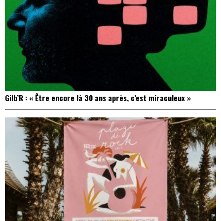
Gilb’R : « Être encore là 30 ans après, c’est miraculeux »