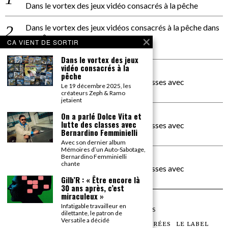
Dans le vortex des jeux vidéo consacrés à la pêche
Dans le vortex des jeux vidéos consacrés à la pêche
dans
PACÔME THIELLEMENT
CA VIENT DE SORTIR
La séance d’Hip Gnose
Dans le vortex des jeux
vidéo consacrés à la
La Patrie
dans
pêche
On a parlé Dolce Vita et lutte des classes avec
Le 19 décembre 2025, les
Bernardino Femminielli
créateurs Zeph & Ramo
jetaient
carte noire negra à l'o tiede
dans
On a parlé Dolce Vita et
lutte des classes avec
On a parlé Dolce Vita et lutte des classes avec
Bernardino Femminielli
Bernardino Femminielli
Avec son dernier album
Mémoires d’un Auto-Sabotage,
moise et son mascaré
dans
Bernardino Femminielli
chante
On a parlé Dolce Vita et lutte des classes avec
Bernardino Femminielli
Gilb’R : « Être encore là
30 ans après, c’est
miraculeux »
Infatigable travailleur en
©
2026
TOUS DROITS RÉSERVÉS
dilettante, le patron de
Versatile a décidé
LES ARTICLES
LE MAGAZINE
LES SOIRÉES
LE LABEL