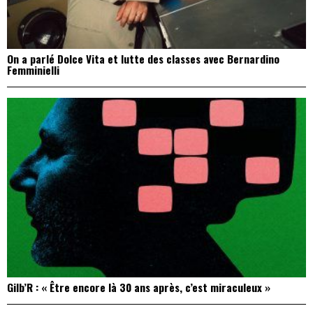
On a parlé Dolce Vita et lutte des classes avec Bernardino
Femminielli
Gilb’R : « Être encore là 30 ans après, c’est miraculeux »