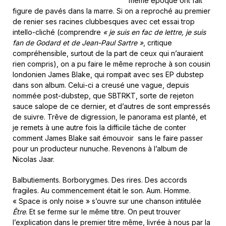
même époque ont fait
figure de pavés dans la marre. Si on a reproché au premier
de renier ses racines clubbesques avec cet essai trop
intello-cliché (comprendre
« je suis en fac de lettre, je suis
fan de Godard et de Jean-Paul Sartre »
, critique
compréhensible, surtout de la part de ceux qui n’auraient
rien compris), on a pu faire le même reproche à son cousin
londonien James Blake, qui rompait avec ses EP dubstep
dans son album. Celui-ci a creusé une vague, depuis
nommée post-dubstep, que SBTRKT, sorte de rejeton
sauce salope de ce dernier, et d’autres de sont empressés
de suivre. Trêve de digression, le panorama est planté, et
je remets à une autre fois la difficile tâche de conter
comment James Blake sait émouvoir sans le faire passer
pour un producteur nunuche. Revenons à l’album de
Nicolas Jaar.
Balbutiements. Borborygmes. Des rires. Des accords
fragiles. Au commencement était le son. Aum. Homme.
« Space is only noise » s’ouvre sur une chanson intitulée
Être
. Et se ferme sur le même titre. On peut trouver
l’explication dans le premier titre même, livrée à nous par la