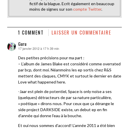
fictif de la blague. Ecrit également en beaucoup
moins de signes sur son
compte Twitter
.
1 COMMENT
LAISSER UN COMMENTAIRE
Guru
17 janvier 2012 à 17 h 39 min
dit :
Des petites précisions pour ma part :
– L’album de James Blake est considéré comme overrated
par bcp, dont moi. Néanmoins les ep sortis chez R&S
mettent des claques, CMYK et surtout le dernier en date
Love what happened here.
-Jaar est plein de potentiel, Space is only noise a ses
(quelques) détracteurs de par sa nature particulière,
« poétique » dirons nous. Pour ceux que ça dérange le
side project DARKSIDE existe, un debut ep en fin
d’année qui donne l’eau à la bouche.
Et oui nous sommes d’accord! L’année 2011 a été bien