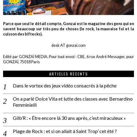
Parce que seul le détail compte, Gonzaï est le magazine des gens qui en
savent beaucoup sur très peu de choses (le rock, la mauvaise foi et la
cuisson des biftecks).
desk AT gonzai.com
Edité par GONZAÏ MEDIA. Pour tout envoi : CBE, 6 rue André Messager, pour
GONZAÏ, 75018 Paris
ARTICLES RÉCENTS
Dans le vortex des jeux vidéo consacrés à la pêche
On a parlé Dolce Vita et lutte des classes avec Bernardino
Femminielli
Gilb’R : « Être encore là 30 ans après, c’est miraculeux »
Plage de Rock : et si on allait à Saint Trop’ cet été ?