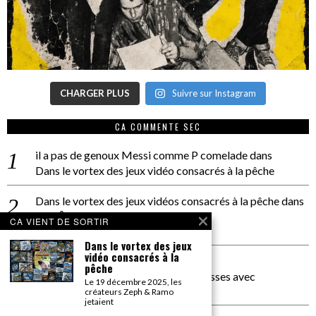
CHARGER PLUS
Suivre sur Instagram
CA COMMENTE SEC
il a pas de genoux Messi comme P comelade
dans
Dans le vortex des jeux vidéo consacrés à la pêche
Dans le vortex des jeux vidéos consacrés à la pêche
dans
PACÔME THIELLEMENT
CA VIENT DE SORTIR
La séance d’Hip Gnose
Dans le vortex des jeux
vidéo consacrés à la
La Patrie
dans
pêche
On a parlé Dolce Vita et lutte des classes avec
Le 19 décembre 2025, les
Bernardino Femminielli
créateurs Zeph & Ramo
jetaient