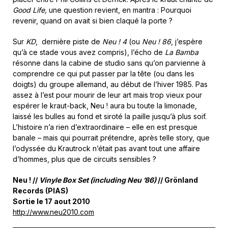
Good Life,
une question revient, en mantra : Pourquoi
revenir, quand on avait si bien claqué la porte ?
Sur
KD
, dernière piste de
Neu ! 4
(ou
Neu ! 86
, j’espère
qu’à ce stade vous avez compris), l’écho de
La Bamba
résonne dans la cabine de studio sans qu’on parvienne à
comprendre ce qui put passer par la tête (ou dans les
doigts) du groupe allemand, au début de l’hiver 1985. Pas
assez à l’est pour mourir de leur art mais trop vieux pour
espérer le kraut-back, Neu ! aura bu toute la limonade,
laissé les bulles au fond et siroté la paille jusqu’à plus soif.
L’histoire n’a rien d’extraordinaire – elle en est presque
banale – mais qui pourrait prétendre, après telle story, que
l’odyssée du Krautrock n’était pas avant tout une affaire
d’hommes, plus que de circuits sensibles ?
Neu ! //
Vinyle Box Set (including Neu ’86)
// Grönland
Records (PIAS)
Sortie le 17 aout 2010
http://www.neu2010.com