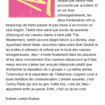
disque pas désiré mais
accouché par accident. Et
en six mois
d’enregistrements, les
deux trentenaires ont vu
beaucoup de trains passer et pas réussi à accrocher un
seul wagon. Tantôt new wave par excès de jeunisme
(
Dänzing
et ses caisses claires à faire pâlir The
Weatermen), tantôt second degré kitsch (
La Bomba, stop
Apartheid World Wide,
rencontre ratée entre Bob Gedolf et
les boites à rythmes) et rythmé par le bruit des caisses-
enregistreuses,
Neu ! 4
reste finalement dans les placards ;
et les deux conviennent d’un commun désaccord qu’il faut
mieux encore s’aimer par avocats interposés plutôt que
d’entacher la réputation du « groupe ». La même année,
Tchernobyl et la séparation de Téléphone coupent court à
toute tentative de communication. L’année suivante, c’est
Conny Plank qui vire au gris. Cette fois, c’est sûr, Neu !
appartient enfin au passé. Enfin, c’est ce qu’on croit.
Kramer contre Kramer