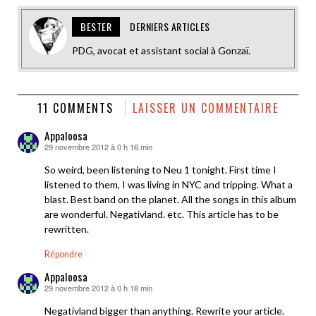
BESTER
DERNIERS ARTICLES
PDG, avocat et assistant social à Gonzaï.
11 COMMENTS
LAISSER UN COMMENTAIRE
Appaloosa
29 novembre 2012 à 0 h 16 min
dit :
So weird, been listening to Neu 1 tonight. First time I
listened to them, I was living in NYC and tripping. What a
blast. Best band on the planet. All the songs in this album
are wonderful. Negativland. etc. This article has to be
rewritten.
Répondre
Appaloosa
29 novembre 2012 à 0 h 18 min
dit :
Negativland bigger than anything. Rewrite your article.