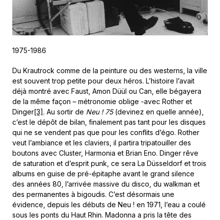
1975-1986
Du Krautrock comme de la peinture ou des westerns, la ville
est souvent trop petite pour deux héros. L’histoire l’avait
déjà montré avec Faust, Amon Düül ou Can, elle bégayera
de la même façon – métronomie oblige -avec Rother et
Dinger
[3]
. Au sortir de
Neu ! 75
(devinez en quelle année),
c’est le dépôt de bilan, finalement pas tant pour les disques
qui ne se vendent pas que pour les conflits d’égo. Rother
veut l’ambiance et les claviers, il partira tripatouiller des
boutons avec Cluster, Harmonia et Brian Eno. Dinger rêve
de saturation et d’esprit punk, ce sera La Düsseldorf et trois
albums en guise de pré-épitaphe avant le grand silence
des années 80, l’arrivée massive du disco, du walkman et
des permanentes à bigoudis. C’est désormais une
évidence, depuis les débuts de Neu ! en 1971, l’eau a coulé
sous les ponts du Haut Rhin. Madonna a pris la tête des