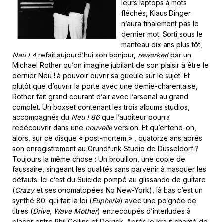
leurs laptops à mots
fléchés, Klaus Dinger
n’aura finalement pas le
dernier mot. Sorti sous le
manteau dix ans plus tôt,
Neu ! 4
refait aujourd’hui son bonjour,
reworked
par un
Michael Rother qu’on imagine jubilant de son plaisir à être le
dernier Neu ! à pouvoir ouvrir sa gueule sur le sujet. Et
plutôt que d’ouvrir la porte avec une demie-charentaise,
Rother fait grand courant d’air avec l’arsenal au grand
complet. Un boxset contenant les trois albums studios,
accompagnés du
Neu ! 86
que l’auditeur pourra
redécouvrir dans une
nouvelle
version. Et qu’entend-on,
alors, sur ce disque « post-mortem » , quatorze ans après
son enregistrement au Grundfunk Studio de Düsseldorf ?
Toujours la même chose : Un brouillon, une copie de
faussaire, singeant les qualités sans parvenir à masquer les
défauts. Ici c’est du Suicide pompé au glissando de guitare
(
Crazy
et ses onomatopées No New-York), là bas c’est un
synthé 80′ qui fait la loi (
Euphoria
) avec une poignée de
titres (
Drive, Wave Mother
) entrecoupés d’interludes à
placer entre Phil Collins et Derrick. Après le kraut chanté de