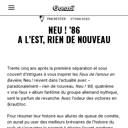
PAR
BESTER
17 MAI 2010
NEU ! ’86
A L’EST, RIEN DE NOUVEAU
Trente cinq ans après la première séparation et sous
couvert d’intrigues à vous inspirer les
Feux de l’amour en
Bavière
, Neu ! revient dans l’actualité avec –
paradoxalement – rien de nouveau.
Neu ! ’86,
quatrième
« vrai-faux » album fantôme du groupe allemand mythique,
sent le parfum de revanche. Avec l’odeur des victoires en
(kraut)toc.
Pour résumer leur histoire aux allures de queue de comète,
on aurait pu user des meilleurs bréviaires de l’histoire du
rock et s’esquinter le poignet à décrire l’avant-gardisme