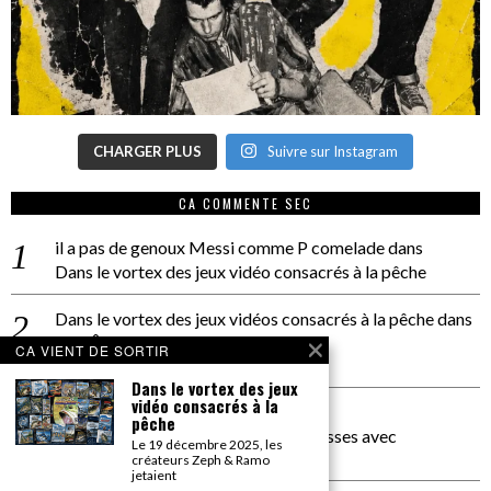
CHARGER PLUS
Suivre sur Instagram
CA COMMENTE SEC
il a pas de genoux Messi comme P comelade
dans
Dans le vortex des jeux vidéo consacrés à la pêche
Dans le vortex des jeux vidéos consacrés à la pêche
dans
PACÔME THIELLEMENT
CA VIENT DE SORTIR
La séance d’Hip Gnose
Dans le vortex des jeux
vidéo consacrés à la
La Patrie
dans
pêche
On a parlé Dolce Vita et lutte des classes avec
Le 19 décembre 2025, les
Bernardino Femminielli
créateurs Zeph & Ramo
jetaient