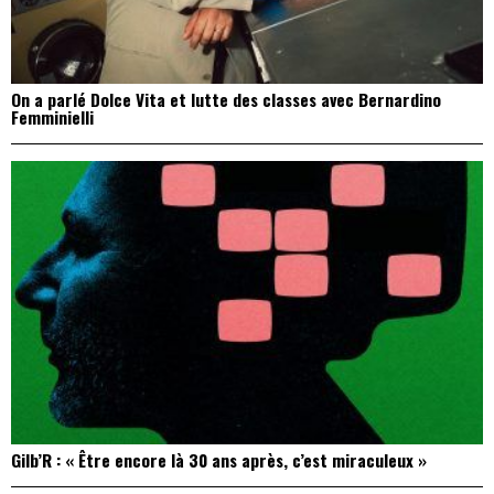
On a parlé Dolce Vita et lutte des classes avec Bernardino
Femminielli
Gilb’R : « Être encore là 30 ans après, c’est miraculeux »