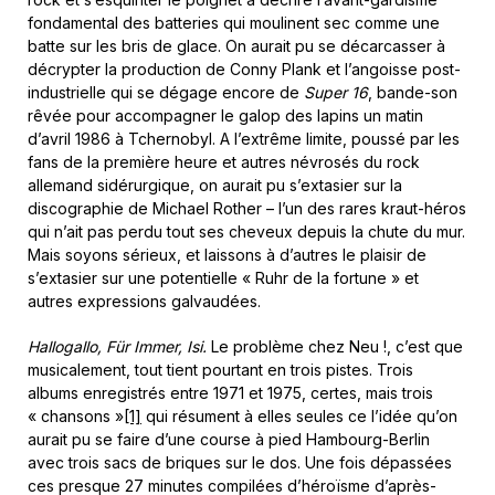
fondamental des batteries qui moulinent sec comme une
batte sur les bris de glace. On aurait pu se décarcasser à
décrypter la production de Conny Plank et l’angoisse post-
industrielle qui se dégage encore de
Super 16
, bande-son
rêvée pour accompagner le galop des lapins un matin
d’avril 1986 à Tchernobyl. A l’extrême limite, poussé par les
fans de la première heure et autres névrosés du rock
allemand sidérurgique, on aurait pu s’extasier sur la
discographie de Michael Rother – l’un des rares kraut-héros
qui n’ait pas perdu tout ses cheveux depuis la chute du mur.
Mais soyons sérieux, et laissons à d’autres le plaisir de
s’extasier sur une potentielle « Ruhr de la fortune » et
autres expressions galvaudées.
Hallogallo, Für Immer, Isi.
Le problème chez Neu !, c’est que
musicalement, tout tient pourtant en trois pistes. Trois
albums enregistrés entre 1971 et 1975, certes, mais trois
« chansons »
[1]
qui résument à elles seules ce l’idée qu’on
aurait pu se faire d’une course à pied Hambourg-Berlin
avec trois sacs de briques sur le dos. Une fois dépassées
ces presque 27 minutes compilées d’héroïsme d’après-