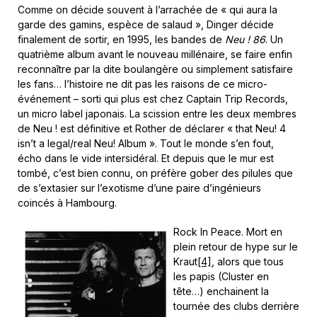
Comme on décide souvent à l’arrachée de « qui aura la
garde des gamins, espèce de salaud », Dinger décide
finalement de sortir, en 1995, les bandes de
Neu ! 86
. Un
quatrième album avant le nouveau millénaire, se faire enfin
reconnaître par la dite boulangère ou simplement satisfaire
les fans… l’histoire ne dit pas les raisons de ce micro-
événement – sorti qui plus est chez Captain Trip Records,
un micro label japonais. La scission entre les deux membres
de Neu ! est définitive et Rother de déclarer « that Neu! 4
isn’t a legal/real Neu! Album ». Tout le monde s’en fout,
écho dans le vide intersidéral. Et depuis que le mur est
tombé, c’est bien connu, on préfère gober des pilules que
de s’extasier sur l’exotisme d’une paire d’ingénieurs
coincés à Hambourg.
Rock In Peace. Mort en
plein retour de hype sur le
Kraut
[4]
, alors que tous
les papis (Cluster en
tête…) enchainent la
tournée des clubs derrière