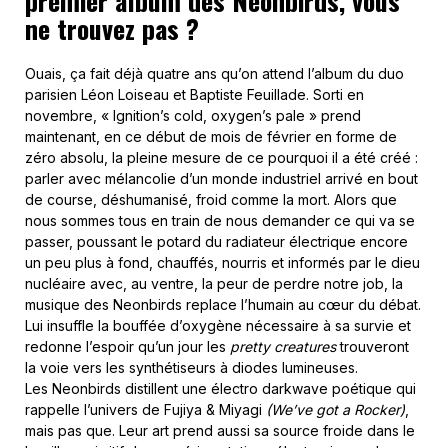
premier album des Neonbirds, vous
ne trouvez pas ?
Ouais, ça fait déjà quatre ans qu’on attend l’album du duo
parisien Léon Loiseau et Baptiste Feuillade. Sorti en
novembre, « Ignition’s cold, oxygen’s pale » prend
maintenant, en ce début de mois de février en forme de
zéro absolu, la pleine mesure de ce pourquoi il a été créé :
parler avec mélancolie d’un monde industriel arrivé en bout
de course, déshumanisé, froid comme la mort. Alors que
nous sommes tous en train de nous demander ce qui va se
passer, poussant le potard du radiateur électrique encore
un peu plus à fond, chauffés, nourris et informés par le dieu
nucléaire avec, au ventre, la peur de perdre notre job, la
musique des Neonbirds replace l’humain au cœur du débat.
Lui insuffle la bouffée d’oxygène nécessaire à sa survie et
redonne l’espoir qu’un jour les
pretty creatures
trouveront
la voie vers les synthétiseurs à diodes lumineuses.
Les Neonbirds distillent une électro darkwave poétique qui
rappelle l’univers de Fujiya & Miyagi
(We’ve got a Rocker)
,
mais pas que. Leur art prend aussi sa source froide dans le