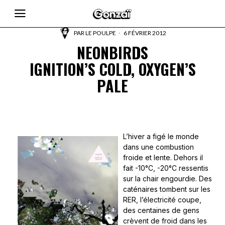
PAR
LE POULPE
6 FÉVRIER 2012
NEONBIRDS
IGNITION’S COLD, OXYGEN’S
PALE
L’hiver a figé le monde
dans une combustion
froide et lente. Dehors il
fait -10°C, -20°C ressentis
sur la chair engourdie. Des
caténaires tombent sur les
RER, l’électricité coupe,
des centaines de gens
crèvent de froid dans les