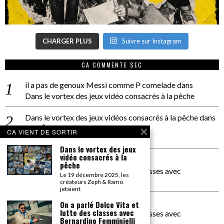
CHARGER PLUS
Suivre sur Instagram
CA COMMENTE SEC
il a pas de genoux Messi comme P comelade
dans
Dans le vortex des jeux vidéo consacrés à la pêche
Dans le vortex des jeux vidéos consacrés à la pêche
dans
PACÔME THIELLEMENT
CA VIENT DE SORTIR
La séance d’Hip Gnose
Dans le vortex des jeux
vidéo consacrés à la
La Patrie
dans
pêche
On a parlé Dolce Vita et lutte des classes avec
Le 19 décembre 2025, les
Bernardino Femminielli
créateurs Zeph & Ramo
jetaient
carte noire negra à l'o tiede
dans
On a parlé Dolce Vita et
lutte des classes avec
On a parlé Dolce Vita et lutte des classes avec
Bernardino Femminielli
Bernardino Femminielli