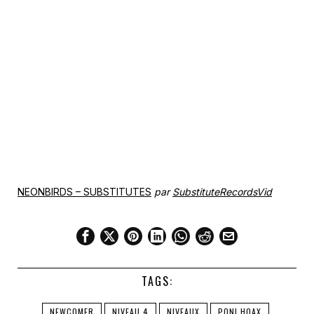
NEONBIRDS – SUBSTITUTES
par
SubstituteRecordsVid
TAGS:
NEWCOMER
NIVEAU 4
NIVEAUX
PONI HOAX