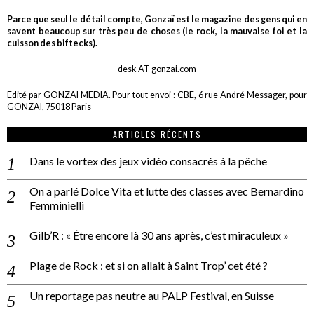
Parce que seul le détail compte, Gonzaï est le magazine des gens qui en
savent beaucoup sur très peu de choses (le rock, la mauvaise foi et la
cuisson des biftecks).
desk AT gonzai.com
Edité par GONZAÏ MEDIA. Pour tout envoi : CBE, 6 rue André Messager, pour
GONZAÏ, 75018 Paris
ARTICLES RÉCENTS
Dans le vortex des jeux vidéo consacrés à la pêche
On a parlé Dolce Vita et lutte des classes avec Bernardino
Femminielli
Gilb’R : « Être encore là 30 ans après, c’est miraculeux »
Plage de Rock : et si on allait à Saint Trop’ cet été ?
Un reportage pas neutre au PALP Festival, en Suisse