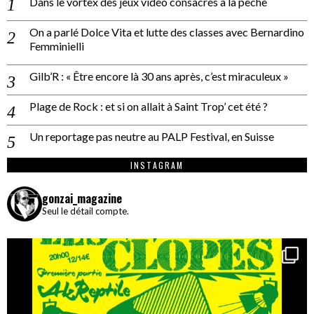
Dans le vortex des jeux vidéo consacrés à la pêche
On a parlé Dolce Vita et lutte des classes avec Bernardino
Femminielli
Gilb’R : « Être encore là 30 ans après, c’est miraculeux »
Plage de Rock : et si on allait à Saint Trop’ cet été ?
Un reportage pas neutre au PALP Festival, en Suisse
INSTAGRAM
gonzai_magazine
Seul le détail compte.