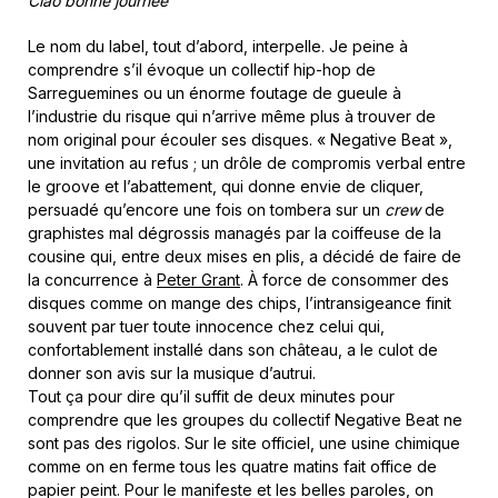
Ciao bonne journée
Le nom du label, tout d’abord, interpelle. Je peine à
comprendre s’il évoque un collectif hip-hop de
Sarreguemines ou un énorme foutage de gueule à
l’industrie du risque qui n’arrive même plus à trouver de
nom original pour écouler ses disques. « Negative Beat »,
une invitation au refus ; un drôle de compromis verbal entre
le groove et l’abattement, qui donne envie de cliquer,
persuadé qu’encore une fois on tombera sur un
crew
de
graphistes mal dégrossis managés par la coiffeuse de la
cousine qui, entre deux mises en plis, a décidé de faire de
la concurrence à
Peter Grant
. À force de consommer des
disques comme on mange des chips, l’intransigeance finit
souvent par tuer toute innocence chez celui qui,
confortablement installé dans son château, a le culot de
donner son avis sur la musique d’autrui.
Tout ça pour dire qu’il suffit de deux minutes pour
comprendre que les groupes du collectif Negative Beat ne
sont pas des rigolos. Sur le site officiel, une usine chimique
comme on en ferme tous les quatre matins fait office de
papier peint. Pour le manifeste et les belles paroles, on