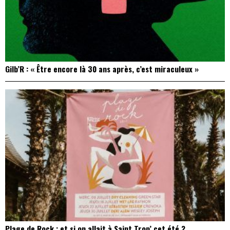
Gilb’R : « Être encore là 30 ans après, c’est miraculeux »
Plage de Rock : et si on allait à Saint Trop’ cet été ?