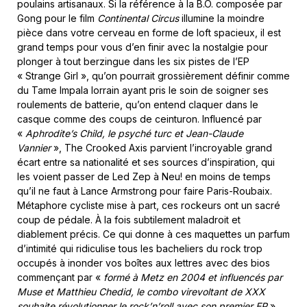
poulains artisanaux. Si la référence à la B.O. composée par
Gong pour le film
Continental Circus
illumine la moindre
pièce dans votre cerveau en forme de loft spacieux, il est
grand temps pour vous d’en finir avec la nostalgie pour
plonger à tout berzingue dans les six pistes de l’EP
« Strange Girl », qu’on pourrait grossièrement définir comme
du Tame Impala lorrain ayant pris le soin de soigner ses
roulements de batterie, qu’on entend claquer dans le
casque comme des coups de ceinturon. Influencé par
«
Aphrodite’s Child, le psyché turc et Jean-Claude
Vannier
», The Crooked Axis parvient l’incroyable grand
écart entre sa nationalité et ses sources d’inspiration, qui
les voient passer de Led Zep à Neu! en moins de temps
qu’il ne faut à Lance Armstrong pour faire Paris-Roubaix.
Métaphore cycliste mise à part, ces rockeurs ont un sacré
coup de pédale. À la fois subtilement maladroit et
diablement précis. Ce qui donne à ces maquettes un parfum
d’intimité qui ridiculise tous les bacheliers du rock trop
occupés à inonder vos boîtes aux lettres avec des bios
commençant par «
formé à Metz en 2004 et influencés par
Muse et Matthieu Chedid, le combo virevoltant de XXX
souhaite révolutionner le rock’n’roll avec son premier EP
».