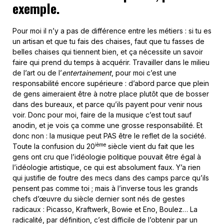
exemple.
Pour moi il n’y a pas de différence entre les métiers : si tu es
un artisan et que tu fais des chaises, faut que tu fasses de
belles chaises qui tiennent bien, et ça nécessite un savoir
faire qui prend du temps à acquérir. Travailler dans le milieu
de l’art ou de l’
entertainement
, pour moi c’est une
responsabilité encore supérieure : d’abord parce que plein
de gens aimeraient être à notre place plutôt que de bosser
dans des bureaux, et parce qu’ils payent pour venir nous
voir. Donc pour moi, faire de la musique c’est tout sauf
anodin, et je vois ça comme une grosse responsabilité. Et
donc non : la musique peut PAS être le reflet de la société.
ième
Toute la confusion du 20
siècle vient du fait que les
gens ont cru que l’idéologie politique pouvait être égal à
l’idéologie artistique, ce qui est absolument faux. Y’a rien
qui justifie de foutre des mecs dans des camps parce qu’ils
pensent pas comme toi ; mais à l’inverse tous les grands
chefs d’œuvre du siècle dernier sont nés de gestes
radicaux : Picasso, Kraftwerk, Bowie et Eno, Boulez… La
radicalité, par définition, c’est difficile de l’obtenir par un