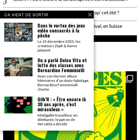
Plage de Rock : et si on allait à Saint Trop’ cet été ?
CA VIENT DE SORTIR
Dans le vortex des jeux
Un reportage pas neutre au PALP Festival, en Suisse
vidéo consacrés à la
pêche
INSTAGRAM
Le 19 décembre 2025, les
créateurs Zeph & Ramo
jetaient
gonzai_magazine
Seul le détail compte.
On a parlé Dolce Vita et
lutte des classes avec
Bernardino Femminielli
Avec son dernier album
Mémoires d’un Auto-Sabotage,
Bernardino Femminielli
chante
Gilb’R : « Être encore là
30 ans après, c’est
miraculeux »
Infatigable travailleur en
dilettante, le patron de
Versatile a décidé