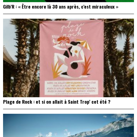
Gilb’R : « Être encore là 30 ans après, c’est miraculeux »
Plage de Rock : et si on allait à Saint Trop’ cet été ?