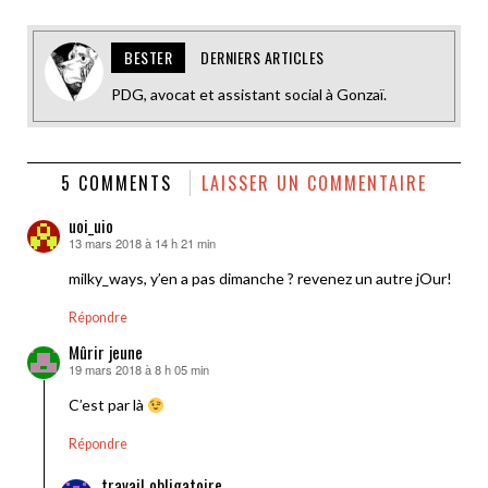
BESTER
DERNIERS ARTICLES
PDG, avocat et assistant social à Gonzaï.
5 COMMENTS
LAISSER UN COMMENTAIRE
uoi_uio
13 mars 2018 à 14 h 21 min
dit :
milky_ways, y’en a pas dimanche ? revenez un autre jOur!
Répondre
Mûrir jeune
19 mars 2018 à 8 h 05 min
dit :
C’est par là
Répondre
travail obligatoire