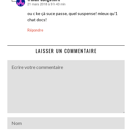
21 mars 2018 à 9 h 43 min
dit :
ou c ke çà suce passe, quel suspense! mieux qu’1
chat docs!
Répondre
LAISSER UN COMMENTAIRE