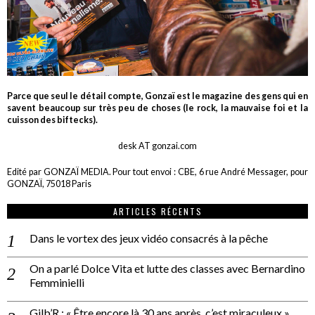
Parce que seul le détail compte, Gonzaï est le magazine des gens qui en
savent beaucoup sur très peu de choses (le rock, la mauvaise foi et la
cuisson des biftecks).
desk AT gonzai.com
Edité par GONZAÏ MEDIA. Pour tout envoi : CBE, 6 rue André Messager, pour
GONZAÏ, 75018 Paris
ARTICLES RÉCENTS
Dans le vortex des jeux vidéo consacrés à la pêche
On a parlé Dolce Vita et lutte des classes avec Bernardino
Femminielli
Gilb’R : « Être encore là 30 ans après, c’est miraculeux »