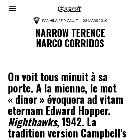
PAR
HILAIRE PICAULT
28 MARS 2010
NARROW TERENCE
NARCO CORRIDOS
On voit tous minuit à sa
porte. A la mienne, le mot
« diner » évoquera ad vitam
eternam Edward Hopper.
Nighthawks
, 1942. La
tradition version Campbell’s