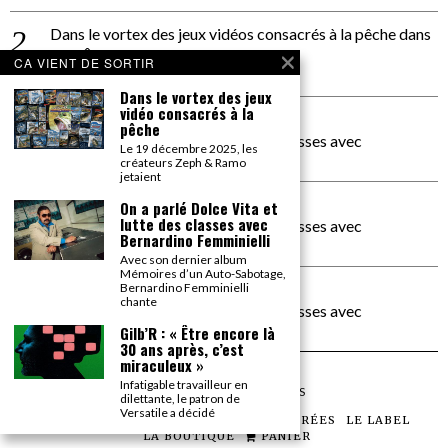
Dans le vortex des jeux vidéos consacrés à la pêche
dans
PACÔME THIELLEMENT
CA VIENT DE SORTIR
La séance d’Hip Gnose
Dans le vortex des jeux
vidéo consacrés à la
La Patrie
dans
pêche
On a parlé Dolce Vita et lutte des classes avec
Le 19 décembre 2025, les
Bernardino Femminielli
créateurs Zeph & Ramo
jetaient
carte noire negra à l'o tiede
dans
On a parlé Dolce Vita et
lutte des classes avec
On a parlé Dolce Vita et lutte des classes avec
Bernardino Femminielli
Bernardino Femminielli
Avec son dernier album
Mémoires d’un Auto-Sabotage,
moise et son mascaré
dans
Bernardino Femminielli
chante
On a parlé Dolce Vita et lutte des classes avec
Bernardino Femminielli
Gilb’R : « Être encore là
30 ans après, c’est
miraculeux »
Infatigable travailleur en
©
2026
TOUS DROITS RÉSERVÉS
dilettante, le patron de
Versatile a décidé
LES ARTICLES
LE MAGAZINE
LES SOIRÉES
LE LABEL
LA BOUTIQUE
PANIER