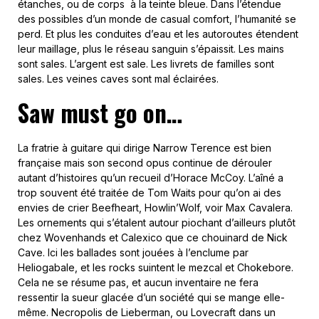
étanches, ou de corps à la teinte bleue. Dans l’étendue
des possibles d’un monde de casual comfort, l’humanité se
perd. Et plus les conduites d’eau et les autoroutes étendent
leur maillage, plus le réseau sanguin s’épaissit. Les mains
sont sales. L’argent est sale. Les livrets de familles sont
sales. Les veines caves sont mal éclairées.
Saw must go on…
La fratrie à guitare qui dirige Narrow Terence est bien
française mais son second opus continue de dérouler
autant d’histoires qu’un recueil d’Horace McCoy. L’aîné a
trop souvent été traitée de Tom Waits pour qu’on ai des
envies de crier Beefheart, Howlin’Wolf, voir Max Cavalera.
Les ornements qui s’étalent autour piochant d’ailleurs plutôt
chez Wovenhands et Calexico que ce chouinard de Nick
Cave. Ici les ballades sont jouées à l’enclume par
Heliogabale, et les rocks suintent le mezcal et Chokebore.
Cela ne se résume pas, et aucun inventaire ne fera
ressentir la sueur glacée d’un société qui se mange elle-
même. Necropolis de Lieberman, ou Lovecraft dans un