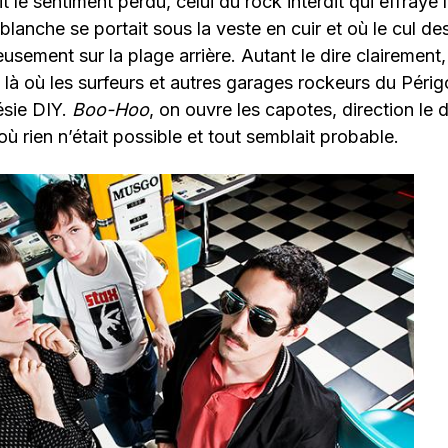
 le sentiment perdu, celui du rock interdit qui effraye 
blanche se portait sous la veste en cuir et où le cul d
eusement sur la plage arrière. Autant le dire clairement
 là où les surfeurs et autres garages rockeurs du Péri
ésie DIY.
Boo-Hoo
, on ouvre les capotes, direction le d
ù rien n’était possible et tout semblait probable.