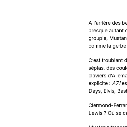
A l’arrière des 
presque autant q
groupie, Mustang
comme la gerbe 
C’est troublant 
sépias, des coul
claviers d’Allema
explicite :
A71
es
Days, Elvis, Bas
Clermond-Ferrand
Lewis ? Où se ca