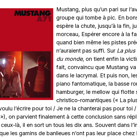
Mustang, plus qu’un pari sur l’av
groupe qui tombe à pic. En bons
espère la chute, jusqu’à la fin, j
morceau, Espérer encore à la f
quand bien même les pistes pr
n’auraient pas suffi. Sur
La plus
du monde
, on tient enfin la vic
fait, convaincu que Mustang va 
dans le lacrymal. Et puis non, l
piano fantomatique, la basse 
hamburger, le mellow qui flotte 
christico-romantiques (« La plu
oulu l’écrire pour toi / Je ne la chanterai pas pour toi /
»), on parvient finalement à cette conclusion sans répl
ux-là, il en sort un tous les dix ans. Souvent dans l’i
que les gamins de banlieues n’ont pas leur place chez 