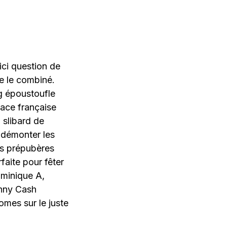
 ici question de
e le combiné.
ng époustoufle
cace française
 slibard de
r démonter les
rs prépubères
aite pour fêter
Dominique A,
hnny Cash
tomes sur le juste