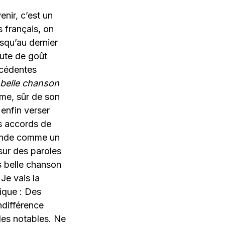
enir, c’est un
 français, on
usqu’au dernier
aute de goût
écédentes
 belle chanson
time, sûr de son
enfin verser
es accords de
ronde comme un
sur des paroles
s belle chanson
 Je vais la
ique : Des
ndifférence
les notables. Ne