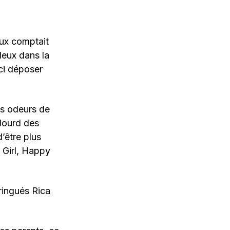
eux comptait
deux dans la
ici déposer
s odeurs de
 lourd des
d’être plus
 Girl, Happy
ringués Rica