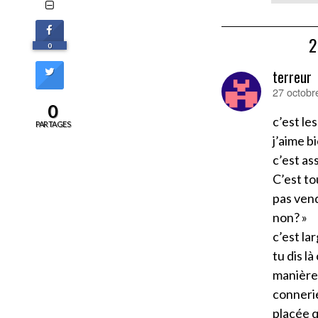
0
terreur
27 octobr
dit :
0
c’est le
PARTAGES
j’aime b
c’est as
C’est to
pas vend
non? »
c’est la
tu dis l
manière 
connerie
placée q