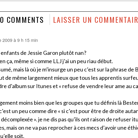
20 COMMENTS
LAISSER UN COMMENTAI
e 2009 à 9 h 15 min
s enfants de Jessie Garon plutôt nan?
ien ça, même si comme LLJ j’ai un peu riau début.
sumé, mais là où je m’insurge un peu c’est sur la phrase de B
ut de même largement mieux que tous les apprentis surfeu
re d’album sur Itunes et « refuse de vendre leur ame au ca
rgement moins bien que les groupes que tu définis là Bester
à c’est un peu comme dire « si c’est pour être de droite autan
décomplexée ». je ne dis pas qu’ils ont raison de refuser it
s, mais on ne va pas reprocher à ces mecs d’avoir une éthi
u’elle soit.