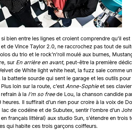
 si bien entre les lignes et croient comprendre qu’il est
t de Vince Taylor 2.0, ne raccrochez pas tout de suit
molos du trio et le rock’n’roll moulé aux burnes, Musta
e, sur
En arrière en avant
, peut-être la première dédi
elvet de White light white heat, la fuzz sale comme un
 la batterie sourde qui sent le garage et les outils pou
Plus loin sur la route, c’est
Anne-Sophie
et ses clavie
 refrain à la
I’m so free
de Lou, la chanson candide parf
heures. Il suffirait d’un rien pour croire à la voix de 
 lac de codéine et de Subutex, sentir l’ombre d’un Jo
n français littéral) aux studio Sun, s’étendre en trois 
es qui habite ces trois garçons coiffeurs.