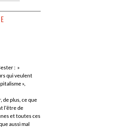
RE
ester : »
rs qui veulent
pitalisme »,
, de plus, ce que
t l’être de
unes et toutes ces
que aussi mal