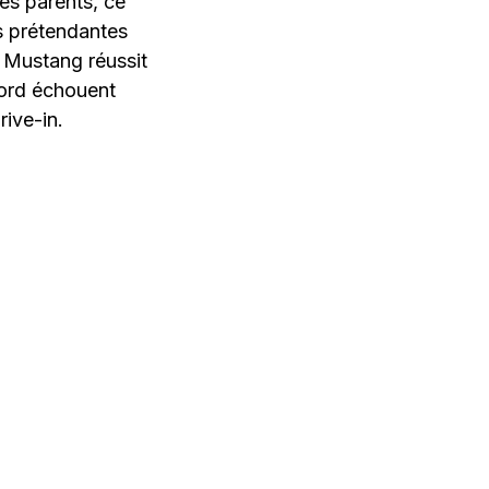
les parents, ce
es prétendantes
, Mustang réussit
gord échouent
rive-in.