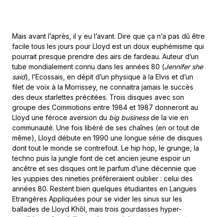
Mais avant l’après, il y eu l’avant. Dire que ça n’a pas dû être
facile tous les jours pour Lloyd est un doux euphémisme qui
pourrait presque prendre des airs de fardeau. Auteur d’un
tube mondialement connu dans les années 80 (
Jennifer she
said
), l’Ecossais, en dépit d’un physique à la Elvis et d’un
filet de voix à la Morrissey, ne connaitra jamais le succès
des deux starlettes précitées. Trois disques avec son
groupe des Commotions entre 1984 et 1987 donneront au
Lloyd une féroce aversion du
big business
de la vie en
communauté. Une fois libéré de ses chaînes (en or tout de
même), Lloyd débute en 1990 une longue série de disques
dont tout le monde se contrefout. Le hip hop, le grunge, la
techno puis la jungle font de cet ancien jeune espoir un
ancêtre et ses disques ont le parfum d’une décennie que
les yuppies des nineties préfèreraient oublier : celui des
années 80. Restent bien quelques étudiantes en Langues
Etrangères Appliquées pour se vider les sinus sur les
ballades de Lloyd Khôl, mais trois gourdasses hyper-