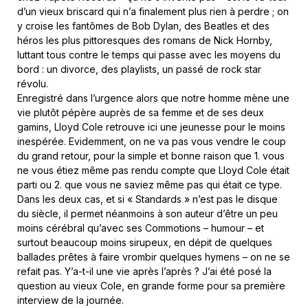
d’un vieux briscard qui n’a finalement plus rien à perdre ; on
y croise les fantômes de Bob Dylan, des Beatles et des
héros les plus pittoresques des romans de Nick Hornby,
luttant tous contre le temps qui passe avec les moyens du
bord : un divorce, des playlists, un passé de rock star
révolu.
Enregistré dans l’urgence alors que notre homme mène une
vie plutôt pépère auprès de sa femme et de ses deux
gamins, Lloyd Cole retrouve ici une jeunesse pour le moins
inespérée. Evidemment, on ne va pas vous vendre le coup
du grand retour, pour la simple et bonne raison que 1. vous
ne vous étiez même pas rendu compte que Lloyd Cole était
parti ou 2. que vous ne saviez même pas qui était ce type.
Dans les deux cas, et si « Standards » n’est pas le disque
du siècle, il permet néanmoins à son auteur d’être un peu
moins cérébral qu’avec ses Commotions – humour – et
surtout beaucoup moins sirupeux, en dépit de quelques
ballades prêtes à faire vrombir quelques hymens – on ne se
refait pas. Y’a-t-il une vie après l’après ? J’ai été posé la
question au vieux Cole, en grande forme pour sa première
interview de la journée.