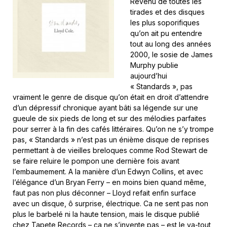
Revenu de toutes les
tirades et des disques
les plus soporifiques
qu’on ait pu entendre
tout au long des années
2000, le sosie de James
Murphy publie
aujourd’hui
« Standards », pas
vraiment le genre de disque qu’on était en droit d’attendre
d’un dépressif chronique ayant bâti sa légende sur une
gueule de six pieds de long et sur des mélodies parfaites
pour serrer à la fin des cafés littéraires. Qu’on ne s’y trompe
pas, « Standards » n’est pas un énième disque de reprises
permettant à de vieilles breloques comme Rod Stewart de
se faire reluire le pompon une dernière fois avant
l’embaumement. A la manière d’un Edwyn Collins, et avec
l’élégance d’un Bryan Ferry – en moins bien quand même,
faut pas non plus déconner – Lloyd refait enfin surface
avec un disque, ô surprise, électrique. Ca ne sent pas non
plus le barbelé ni la haute tension, mais le disque publié
chez Tapete Records – ça ne s’invente pas – est le va-tout