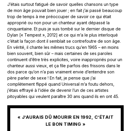
J’étais surtout fatigué de savoir quelles chansons un type
de mon âge pouvait bien jouer ; en fait j’ai passé beaucoup
trop de temps à me préoccuper de savoir ce qui était
approprié ou non pour un chanteur ayant dépassé la
cinquantaine. Et puis je suis tombé sur le dernier disque de
Dylan [« Tempest », 2012] et ce qui m’a le plus interloqué
c’était la façon dont il semblait se contrefoutre de son âge.
En vérité, il chante les mêmes trucs qu’en 1965 – en moins
bien souvent, bien sûr – mais certaines de ses paroles
continuent d’être très explicites, voire inappropriés pour un
chanteur aussi vieux, et ça file parfois des frissons dans le
dos parce qu’on n’a pas vraiment envie d’entendre son
père parler de sexe ! En fait, je pense que j’ai
complètement flippé quand Universal m’a foutu dehors,
j’étais effrayé à l’idée de devenir l’un de ces artistes
pitoyables qui veulent paraître 30 ans quand ils en ont 45.
« J’AURAIS DÛ MOURIR EN 1992, C’ÉTAIT
LE BON TIMING
»