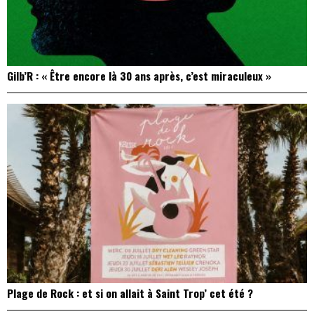
Gilb’R : « Être encore là 30 ans après, c’est miraculeux »
Plage de Rock : et si on allait à Saint Trop’ cet été ?