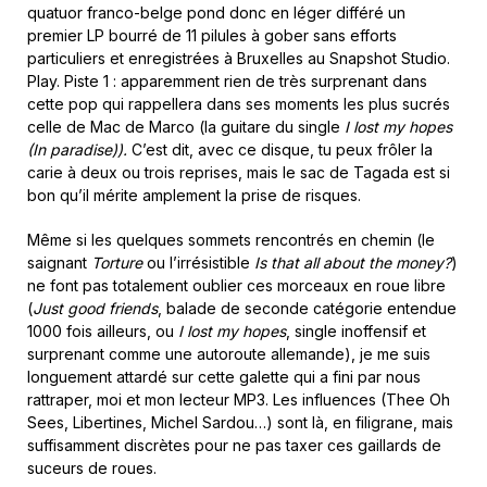
quatuor franco-belge pond donc en léger différé un
premier LP bourré de 11 pilules à gober sans efforts
particuliers et enregistrées à Bruxelles au Snapshot Studio.
Play. Piste 1 : apparemment rien de très surprenant dans
cette pop qui rappellera dans ses moments les plus sucrés
celle de Mac de Marco (la guitare du single
I lost my hopes
(In paradise)).
C’est dit, avec ce disque, tu peux frôler la
carie à deux ou trois reprises, mais le sac de Tagada est si
bon qu’il mérite amplement la prise de risques.
Même si les quelques sommets rencontrés en chemin (le
saignant
Torture
ou l’irrésistible
Is that all about the money?
)
ne font pas totalement oublier ces morceaux en roue libre
(
Just good friends
, balade de seconde catégorie entendue
1000 fois ailleurs, ou
I lost my hopes
, single inoffensif et
surprenant comme une autoroute allemande), je me suis
longuement attardé sur cette galette qui a fini par nous
rattraper, moi et mon lecteur MP3. Les influences (Thee Oh
Sees, Libertines, Michel Sardou…) sont là, en filigrane, mais
suffisamment discrètes pour ne pas taxer ces gaillards de
suceurs de roues.