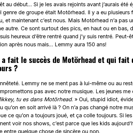
êt au début… Si je les avais rejoints avant j’aurais été é
l genre de groupe était Motörhead. Il y a eu plusieurs 
lieu, et maintenant c’est nous. Mais Motörhead n’a pas u
e autre. Ce sont surtout des pics, en haut ou en bas,
 suis heureux d’être rentré quand j’y suis rentré. Peut-êt
tion après nous mais… Lemmy aura 150 ans!
 a fait le succès de Motörhead et qui fait
ours ?
nnêteté. Lemmy ne se ment pas à lui-même ou au rest
mpromettons pas avec notre musique. Les jeunes me 
 Mikkey, tu es dans Motörhead
. » Oui, stupid idiot, év
 qu’on en soit arrivé là ? On n’a pas changé notre mus
oue ce qu’on a toujours joué, et ça colle toujours. Si le
nent voir nos shows, c’est parce que les kids aujourd’
nce entre quelque chose de sincère ou non.