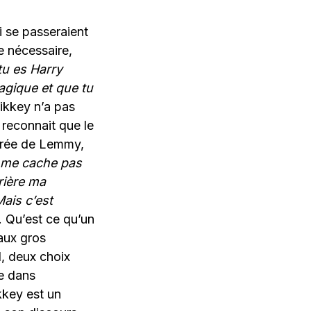
 se passeraient
te nécessaire,
 tu es Harry
agique et que tu
ikkey n’a pas
l reconnait que le
itrée de Lemmy,
 me cache pas
rrière ma
Mais c’est
 Qu’est ce qu’un
aux gros
, deux choix
ee dans
kkey est un