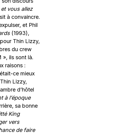
à son discours
et vous allez
sit à convaincre.
expulser, et Phil
ards
(1993),
 pour Thin Lizzy,
mbres du crew
, ils sont là.
x raisons :
était-ce mieux
Thin Lizzy,
chambre d’hôtel
nt à l’époque
rrière, sa bonne
itté King
ger vers
chance de faire