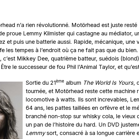
rhead n’a rien révolutionné. Motörhead est juste rest
 de proue Lemmy Kilmister qui castagne au médiator, un
nez et puis une batterie aussi. Rapide, mécanique, une 
ffe les tempes à l’endroit où ça ne fait pas que du bien
 c’est Mikkey Dee, quatrième batteur, suédois (blond)
. Être le successeur de fou Phil l’Animal Taylor, et qu’es
ème
Sortie du 21
album
The World Is Yours
, 
tournée, et Motörhead reste cette machine r
locomotive à watts. Ils sont increvables, Le
64 ans, les pattes taillées en orfèvre et le 
branché non-stop sur whisky cola, le vieux de
un pan de l’histoire du hard. Un DVD justemen
Lemmy
sort, consacré à sa longue carrière 