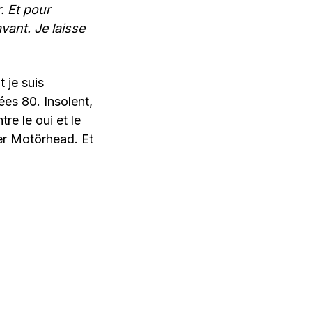
. Et pour
avant. Je laisse
 je suis
ées 80. Insolent,
tre le oui et le
ter Motörhead. Et