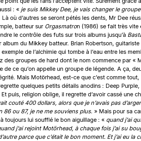
point que les fans l’acceptent vite. Surement grâce 
ussi : «
je suis Mikkey Dee, je vais changer le groupe 
 Là où d’autres se seront pétés les dents, Mr Dee réus
emple, batteur sur
Orgasmatro
n (1986) se fait très vite 
endre le contrôle des futs sur trois albums jusqu’à
Bast
r album du Mikkey batteur. Brian Robertson, guitariste
e exemple de l’alchimie qui tombe à l’eau entre les me
z des groupes de hard dont le nom commence par « M »
ie de ce qu’on appelle un groupe de légende. A ça, deu
égrité. Mais Motörhead, est-ce que c’est comme tout, 
egrette quelques petits détails anodins : Deep Purple, 
t puis, religion oblige, il regrette d’avoir cassé une 
ait couté 400 dollars, alors que je n’avais pas d’arge
 en 86 ou 87, je ne me souviens plus
. » Mais pour sa ca
 à toujours lui soufflé le bon aiguillage : «
quand j’ai qu
and j’ai rejoint Motörhead, à chaque fois j’ai su bou
autre parce que c’était le bon moment. Et j’ai eu la 