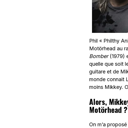
Phil « Philthy An
Motörhead au ra
Bomber
(1979) 
quelle que soit 
guitare et de Mi
monde connait 
moins Mikkey. On 
Alors, Mikke
Motörhead ?
On m’a proposé d