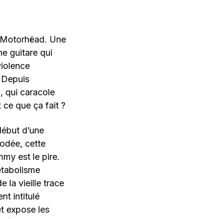
é Motorhëad. Une
e guitare qui
violence
. Depuis
, qui caracole
t ce que ça fait ?
début d’une
odée, cette
mmy est le pire.
métabolisme
 la vieille trace
t intitulé
et expose les