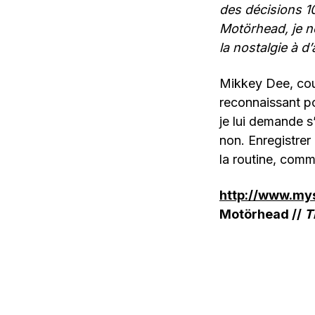
des décisions 1
Motörhead, je ne
la nostalgie à d
Mikkey Dee, coup
reconnaissant pou
je lui demande s’
non. Enregistrer
la routine, comme
http://www.m
Motörhead //
T