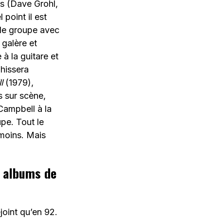
s (Dave Grohl,
 point il est
é le groupe avec
galère et
à la guitare et
 hissera
l
(1979),
s sur scène,
Campbell à la
pe. Tout le
moins. Mais
s albums de
joint qu’en 92.