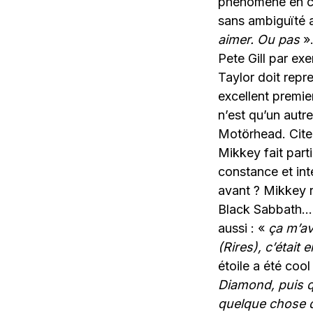
phénomène en ce 
sans ambiguïté a
aimer. Ou pas
».
Pete Gill par ex
Taylor doit repr
excellent premie
n’est qu’un autr
Motörhead. Cite
Mikkey fait part
constance et int
avant ? Mikkey r
Black Sabbath… E
aussi : «
ça m’av
(Rires), c’était
étoile a été cool
Diamond, puis qu
quelque chose d’