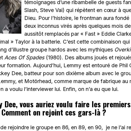
témoignages d’une ribambelle de guests fan
Slash, Steve Vai) qui répètent en cœur à quel
Dieu. Pour l’histoire, le frontman aura fond
deux inconnus virés après quelques mois de 
aussitôt remplacés par « Fast » Eddie Clarke 
imal » Taylor à la batterie. C’est cette combinaison qui
ng d’illustre groupe hardos avec les mythiques
Overkil
et
Aces Of Spades
(1980). Des albums joués et rejoué
leur formation. Aujourd’hui, Lemmy est entouré de Phil 
kkey Dee, batteur pour son dixième album avec le grou
Lemmy, et Motörhead, comme marque de fabrique au 
a voulu l’interviewer lui. Enfin, on n’a eu que lui.
y Dee, vous auriez voulu faire les premier
 Comment on rejoint ces gars-là ?
e rejoindre le groupe en 86, en 89, en 90, je ne l’ai re