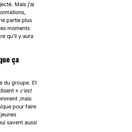
jecté. Mais j’ai
formations,
ne partie plus
 des moments
re qu’il y aura
 que ça
e du groupe. Et
disent «
c’est
idemment ,mais
ique pour faire
s jeunes
hui savent aussi