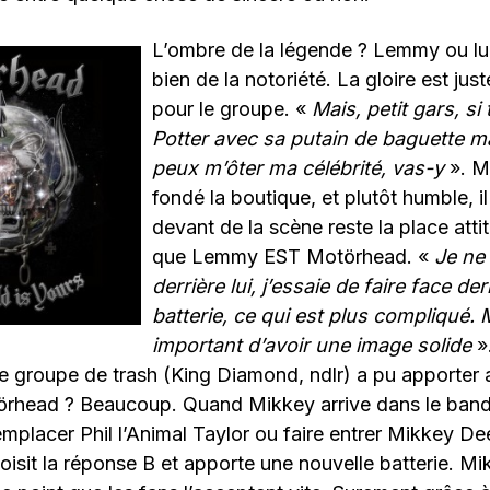
L’ombre de la légende ? Lemmy ou lui
bien de la notoriété. La gloire est jus
pour le groupe. «
Mais, petit gars, si
Potter avec sa putain de baguette m
peux m’ôter ma célébrité, vas-y
». M
fondé la boutique, et plutôt humble, i
devant de la scène reste la place att
que Lemmy EST Motörhead. «
Je ne
derrière lui, j’essaie de faire face de
batterie, ce qui est plus compliqué. 
important d’avoir une image solide
».
e groupe de trash (King Diamond, ndlr) a pu apporter 
rhead ? Beaucoup. Quand Mikkey arrive dans le band
 remplacer Phil l’Animal Taylor ou faire entrer Mikkey D
oisit la réponse B et apporte une nouvelle batterie. Mi