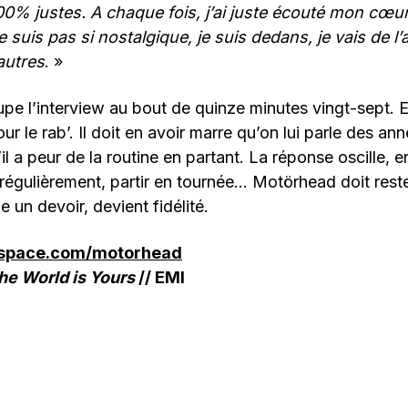
00% justes. A chaque fois, j’ai juste écouté mon cœur
 suis pas si nostalgique, je suis dedans, je vais de l’
’autres
. »
e l’interview au bout de quinze minutes vingt-sept. Et
r le rab’. Il doit en avoir marre qu’on lui parle des ann
il a peur de la routine en partant. La réponse oscille, en
 régulièrement, partir en tournée… Motörhead doit res
 un devoir, devient fidélité.
yspace.com/motorhead
he World is Yours
// EMI