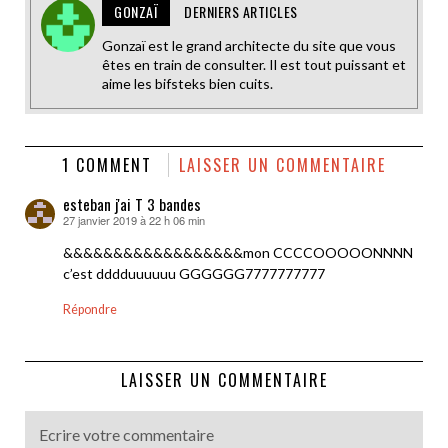
GONZAÏ
DERNIERS ARTICLES
Gonzaï est le grand architecte du site que vous
êtes en train de consulter. Il est tout puissant et
aime les bifsteks bien cuits.
1 COMMENT
LAISSER UN COMMENTAIRE
esteban j'ai T 3 bandes
27 janvier 2019 à 22 h 06 min
dit :
&&&&&&&&&&&&&&&&&&mon CCCCOOOOONNNN
c’est dddduuuuuu GGGGGG7777777777
Répondre
LAISSER UN COMMENTAIRE