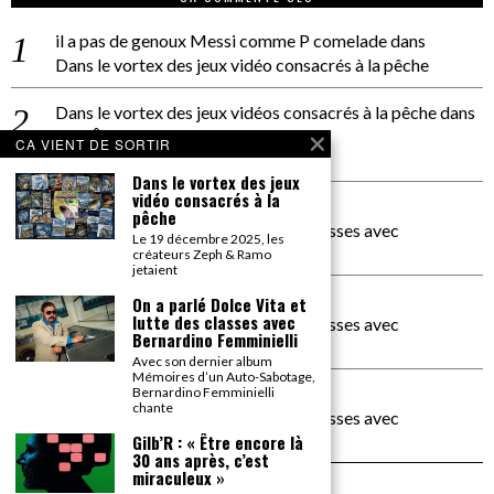
il a pas de genoux Messi comme P comelade
dans
Dans le vortex des jeux vidéo consacrés à la pêche
Dans le vortex des jeux vidéos consacrés à la pêche
dans
PACÔME THIELLEMENT
CA VIENT DE SORTIR
La séance d’Hip Gnose
Dans le vortex des jeux
vidéo consacrés à la
La Patrie
dans
pêche
On a parlé Dolce Vita et lutte des classes avec
Le 19 décembre 2025, les
Bernardino Femminielli
créateurs Zeph & Ramo
jetaient
carte noire negra à l'o tiede
dans
On a parlé Dolce Vita et
lutte des classes avec
On a parlé Dolce Vita et lutte des classes avec
Bernardino Femminielli
Bernardino Femminielli
Avec son dernier album
Mémoires d’un Auto-Sabotage,
moise et son mascaré
dans
Bernardino Femminielli
chante
On a parlé Dolce Vita et lutte des classes avec
Bernardino Femminielli
Gilb’R : « Être encore là
30 ans après, c’est
miraculeux »