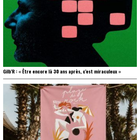
Gilb’R : « Être encore là 30 ans après, c’est miraculeux »