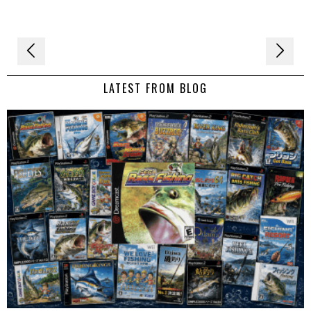
Navigation
de
LATEST FROM BLOG
l’article