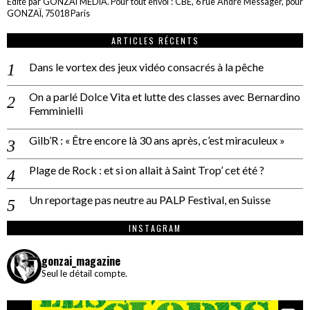
Edité par GONZAÏ MEDIA. Pour tout envoi : CBE, 6 rue André Messager, pour
GONZAÏ, 75018 Paris
ARTICLES RÉCENTS
Dans le vortex des jeux vidéo consacrés à la pêche
On a parlé Dolce Vita et lutte des classes avec Bernardino
Femminielli
Gilb’R : « Être encore là 30 ans après, c’est miraculeux »
Plage de Rock : et si on allait à Saint Trop’ cet été ?
Un reportage pas neutre au PALP Festival, en Suisse
INSTAGRAM
gonzai_magazine
Seul le détail compte.