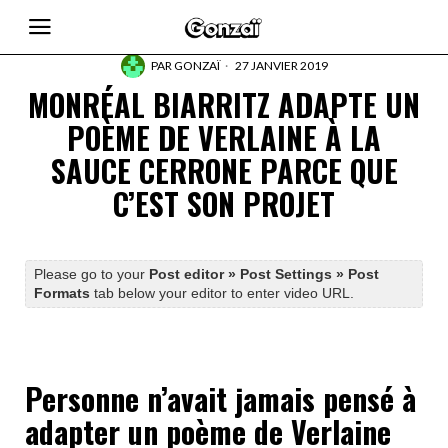
PAR
GONZAÏ
27 JANVIER 2019
MONRÉAL BIARRITZ ADAPTE UN
POÈME DE VERLAINE À LA
SAUCE CERRONE PARCE QUE
C’EST SON PROJET
Please go to your
Post editor » Post Settings » Post
Formats
tab below your editor to enter video URL.
Personne n’avait jamais pensé à
adapter un poème de Verlaine