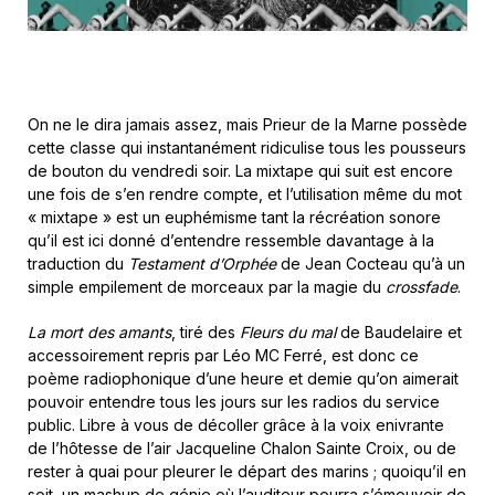
On ne le dira jamais assez, mais Prieur de la Marne possède
cette classe qui instantanément ridiculise tous les pousseurs
de bouton du vendredi soir. La mixtape qui suit est encore
une fois de s’en rendre compte, et l’utilisation même du mot
« mixtape » est un euphémisme tant la récréation sonore
qu’il est ici donné d’entendre ressemble davantage à la
traduction du
Testament d’Orphée
de Jean Cocteau qu’à un
simple empilement de morceaux par la magie du
crossfade
.
La mort des amants
, tiré des
Fleurs du mal
de Baudelaire et
accessoirement repris par Léo MC Ferré, est donc ce
poème radiophonique d’une heure et demie qu’on aimerait
pouvoir entendre tous les jours sur les radios du service
public. Libre à vous de décoller grâce à la voix enivrante
de l’hôtesse de l’air Jacqueline Chalon Sainte Croix, ou de
rester à quai pour pleurer le départ des marins ; quoiqu’il en
soit, un mashup de génie où l’auditeur pourra s’émouvoir de