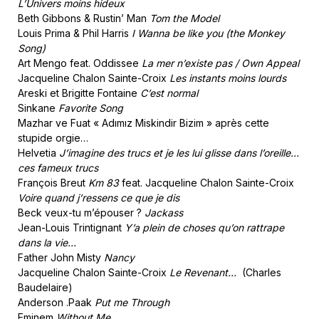
L’Univers moins hideux
Beth Gibbons & Rustin’ Man
Tom the Model
Louis Prima & Phil Harris
I Wanna be like you (the Monkey
Song)
Art Mengo feat. Oddissee
La mer n’existe pas / Own Appeal
Jacqueline Chalon Sainte-Croix
Les instants moins lourds
Areski et Brigitte Fontaine
C’est normal
Sinkane
Favorite Song
Mazhar ve Fuat « Adımız Miskindir Bizim » après cette
stupide orgie…
Helvetia
J’imagine des trucs et je les lui glisse dans l’oreille…
ces fameux trucs
François Breut
Km 83
feat. Jacqueline Chalon Sainte-Croix
Voire quand j’ressens ce que je dis
Beck veux-tu m’épouser ?
Jackass
Jean-Louis Trintignant
Y’a plein de choses qu’on rattrape
dans la vie…
Father John Misty
Nancy
Jacqueline Chalon Sainte-Croix
Le Revenant…
(Charles
Baudelaire)
Anderson .Paak
Put me Through
Eminem
Without Me