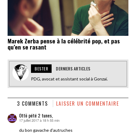
Marek Zerba pense à la célébrité pop, et pas
qu’en se rasant
BESTER
DERNIERS ARTICLES
PDG, avocat et assistant social à Gonzaï.
3 COMMENTS
LAISSER UN COMMENTAIRE
Öttö pété 2 tunes,
17 juillet 2017 à 18 h 55 min
dit :
du bon gavache d’autruches