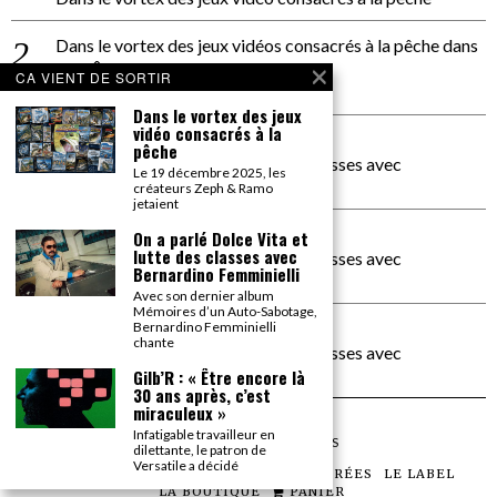
Dans le vortex des jeux vidéos consacrés à la pêche
dans
PACÔME THIELLEMENT
CA VIENT DE SORTIR
La séance d’Hip Gnose
Dans le vortex des jeux
vidéo consacrés à la
La Patrie
dans
pêche
On a parlé Dolce Vita et lutte des classes avec
Le 19 décembre 2025, les
Bernardino Femminielli
créateurs Zeph & Ramo
jetaient
carte noire negra à l'o tiede
dans
On a parlé Dolce Vita et
lutte des classes avec
On a parlé Dolce Vita et lutte des classes avec
Bernardino Femminielli
Bernardino Femminielli
Avec son dernier album
Mémoires d’un Auto-Sabotage,
moise et son mascaré
dans
Bernardino Femminielli
chante
On a parlé Dolce Vita et lutte des classes avec
Bernardino Femminielli
Gilb’R : « Être encore là
30 ans après, c’est
miraculeux »
Infatigable travailleur en
©
2026
TOUS DROITS RÉSERVÉS
dilettante, le patron de
Versatile a décidé
LES ARTICLES
LE MAGAZINE
LES SOIRÉES
LE LABEL
LA BOUTIQUE
PANIER