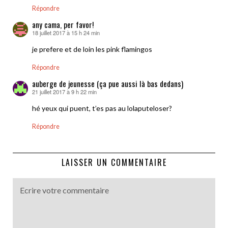
Répondre
any cama, per favor!
18 juillet 2017 à 15 h 24 min
dit :
je prefere et de loin les pink flamingos
Répondre
auberge de jeunesse (ça pue aussi là bas dedans)
21 juillet 2017 à 9 h 22 min
dit :
hé yeux qui puent, t’es pas au lolaputeloser?
Répondre
LAISSER UN COMMENTAIRE