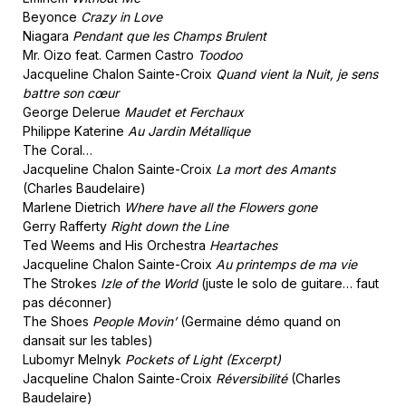
Beyonce
Crazy in Love
Niagara
Pendant que les Champs Brulent
Mr. Oizo feat. Carmen Castro
Toodoo
Jacqueline Chalon Sainte-Croix
Quand vient la Nuit, je sens
battre son cœur
George Delerue
Maudet et Ferchaux
Philippe Katerine
Au Jardin Métallique
The Coral…
Jacqueline Chalon Sainte-Croix
La mort des Amants
(Charles Baudelaire)
Marlene Dietrich
Where have all the Flowers gone
Gerry Rafferty
Right down the Line
Ted Weems and His Orchestra
Heartaches
Jacqueline Chalon Sainte-Croix
Au printemps de ma vie
The Strokes
Izle of the World
(juste le solo de guitare… faut
pas déconner)
The Shoes
People Movin’
(Germaine démo quand on
dansait sur les tables)
Lubomyr Melnyk
Pockets of Light (Excerpt)
Jacqueline Chalon Sainte-Croix
Réversibilité
(Charles
Baudelaire)