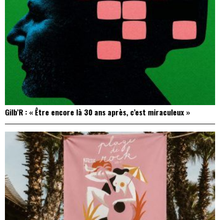
Gilb’R : « Être encore là 30 ans après, c’est miraculeux »