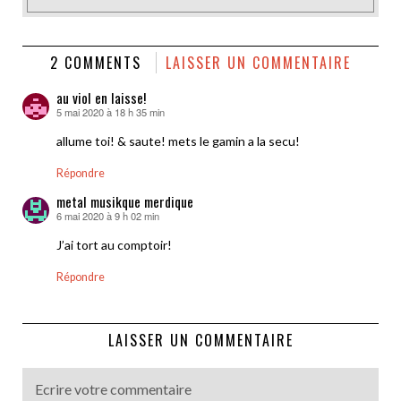
2 COMMENTS
LAISSER UN COMMENTAIRE
au viol en laisse!
5 mai 2020 à 18 h 35 min
dit :
allume toi! & saute! mets le gamin a la secu!
Répondre
metal musikque merdique
6 mai 2020 à 9 h 02 min
dit :
J’ai tort au comptoir!
Répondre
LAISSER UN COMMENTAIRE