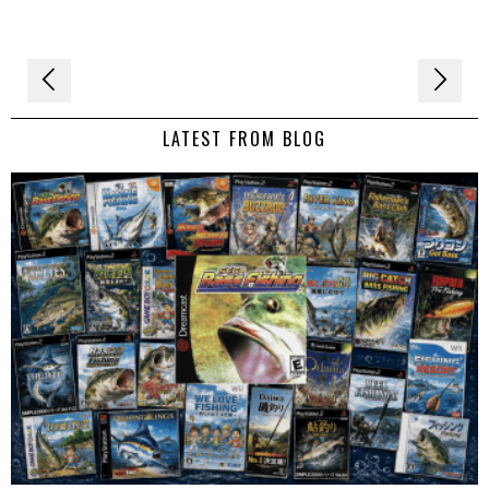
Navigation
de
LATEST FROM BLOG
l’article