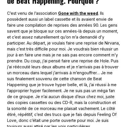
de Beat Happening. Pourquoi ?
C’est venu de l’association
Gone with the weed
. Ils
possèdent aussi un label cassette et ils avaient envie de
faire une compilation de reprises des années 90. Les gens
savent que je bloque sur ces années-là depuis un moment,
et c’est assez naturellement qu’on m’a demandé d’y
participer. Au départ, je voulais faire une reprise de Nirvana,
mais c’est très difficile pour moi. Je voudrais bien réussir un
jour à en faire une mais je ne sais pas encore comment m’y
prendre. Du coup, j’ai pensé faire une reprise de Hole. Puis
j’ai réécouté leurs deux albums et je n’arrivais pas à trouver
un morceau dans lequel j’arrivais à m’engouffrer… Je me
suis finalement souvenu de cette chanson de Beat
Happening que je trouve hyper belle, et là, j’ai réussi à me
l’approprier hyper facilement. Je ne suis pas un méga fan
de ce groupe. Je n’ai aucun disque d’eux chez moi, juste
des copies cassettes ou des CD-R, mais la construction et
la sonorité de ce morceau me plaisait vachement. Le côté
étiré, répétitif, c’est des trucs que je fais depuis Feeling Of
Love, donc c’était une porte ouverte pour moi. Je suis
toujours aussi attiré par les voix particulières.