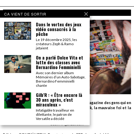
A PROPOS
CA VIENT DE SORTIR
Dans le vortex des jeux
vidéo consacrés à la
pêche
Le 19 décembre 2025, les
créateurs Zeph & Ramo
jetaient
On a parlé Dolce Vita et
lutte des classes avec
Bernardino Femminielli
Avec son dernier album
Mémoires d’un Auto-Sabotage,
Bernardino Femminielli
chante
Gilb’R : « Être encore là
30 ans après, c’est
Parce que seul le détail compte, Gonzaï est le magazine des gens qui en
miraculeux »
savent beaucoup sur très peu de choses (le rock, la mauvaise foi et la
Infatigable travailleur en
cuisson des biftecks).
dilettante, le patron de
Versatile a décidé
desk AT gonzai.com