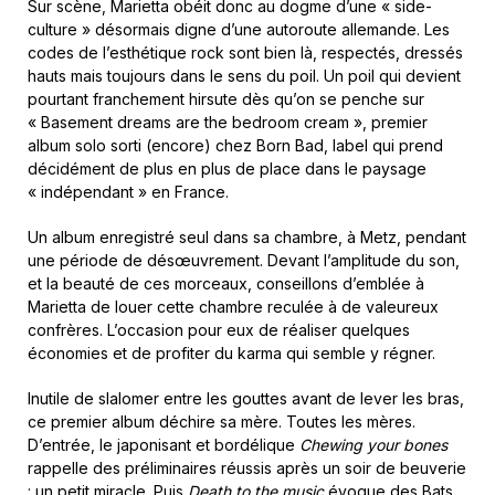
Sur scène, Marietta obéit donc au dogme d’une « side-
culture » désormais digne d’une autoroute allemande. Les
codes de l’esthétique rock sont bien là, respectés, dressés
hauts mais toujours dans le sens du poil. Un poil qui devient
pourtant franchement hirsute dès qu’on se penche sur
« Basement dreams are the bedroom cream », premier
album solo sorti (encore) chez Born Bad, label qui prend
décidément de plus en plus de place dans le paysage
« indépendant » en France.
Un album enregistré seul dans sa chambre, à Metz, pendant
une période de désœuvrement. Devant l’amplitude du son,
et la beauté de ces morceaux, conseillons d’emblée à
Marietta de louer cette chambre reculée à de valeureux
confrères. L’occasion pour eux de réaliser quelques
économies et de profiter du karma qui semble y régner.
Inutile de slalomer entre les gouttes avant de lever les bras,
ce premier album déchire sa mère. Toutes les mères.
D’entrée, le japonisant et bordélique
Chewing your bones
rappelle des préliminaires réussis après un soir de beuverie
: un petit miracle. Puis
Death to the music
évoque des Bats