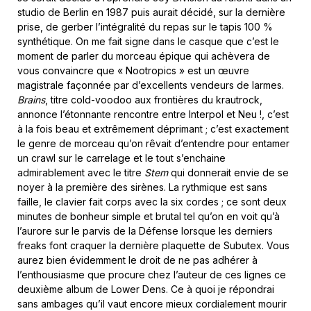
studio de Berlin en 1987 puis aurait décidé, sur la dernière
prise, de gerber l’intégralité du repas sur le tapis 100 %
synthétique. On me fait signe dans le casque que c’est le
moment de parler du morceau épique qui achèvera de
vous convaincre que « Nootropics » est un œuvre
magistrale façonnée par d’excellents vendeurs de larmes.
Brains
, titre cold-voodoo aux frontières du krautrock,
annonce l’étonnante rencontre entre Interpol et Neu !, c’est
à la fois beau et extrêmement déprimant ; c’est exactement
le genre de morceau qu’on rêvait d’entendre pour entamer
un crawl sur le carrelage et le tout s’enchaine
admirablement avec le titre
Stem
qui donnerait envie de se
noyer à la première des sirènes. La rythmique est sans
faille, le clavier fait corps avec la six cordes ; ce sont deux
minutes de bonheur simple et brutal tel qu’on en voit qu’à
l’aurore sur le parvis de la Défense lorsque les derniers
freaks font craquer la dernière plaquette de Subutex. Vous
aurez bien évidemment le droit de ne pas adhérer à
l’enthousiasme que procure chez l’auteur de ces lignes ce
deuxième album de Lower Dens. Ce à quoi je répondrai
sans ambages qu’il vaut encore mieux cordialement mourir