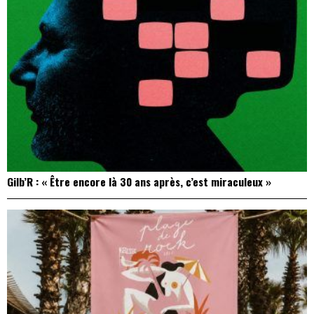
Gilb’R : « Être encore là 30 ans après, c’est miraculeux »