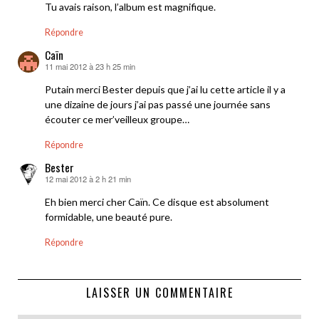
Tu avais raison, l’album est magnifique.
Répondre
Caïn
11 mai 2012 à 23 h 25 min
dit :
Putain merci Bester depuis que j’ai lu cette article il y a
une dizaine de jours j’ai pas passé une journée sans
écouter ce mer’veilleux groupe…
Répondre
Bester
12 mai 2012 à 2 h 21 min
dit :
Eh bien merci cher Caïn. Ce disque est absolument
formidable, une beauté pure.
Répondre
LAISSER UN COMMENTAIRE