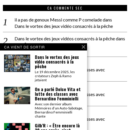
CA COMMENTE SEC
il a pas de genoux Messi comme P comelade
dans
Dans le vortex des jeux vidéo consacrés à la pêche
Dans le vortex des jeux vidéos consacrés à la pêche
dans
PACÔME THIELLEMENT
CA VIENT DE SORTIR
La séance d’Hip Gnose
Dans le vortex des jeux
vidéo consacrés à la
La Patrie
dans
pêche
On a parlé Dolce Vita et lutte des classes avec
Le 19 décembre 2025, les
Bernardino Femminielli
créateurs Zeph & Ramo
jetaient
carte noire negra à l'o tiede
dans
On a parlé Dolce Vita et
lutte des classes avec
On a parlé Dolce Vita et lutte des classes avec
Bernardino Femminielli
Bernardino Femminielli
Avec son dernier album
Mémoires d’un Auto-Sabotage,
moise et son mascaré
dans
Bernardino Femminielli
chante
On a parlé Dolce Vita et lutte des classes avec
Bernardino Femminielli
Gilb’R : « Être encore là