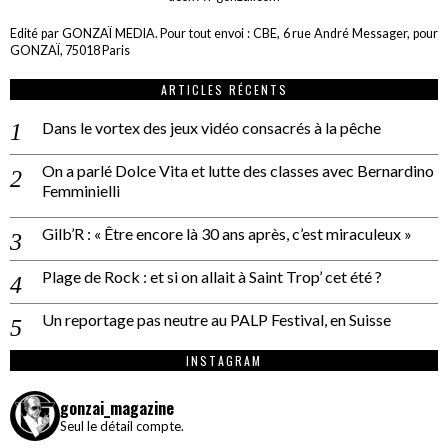
Edité par GONZAÏ MEDIA. Pour tout envoi : CBE, 6 rue André Messager, pour
GONZAÏ, 75018 Paris
ARTICLES RÉCENTS
Dans le vortex des jeux vidéo consacrés à la pêche
On a parlé Dolce Vita et lutte des classes avec Bernardino
Femminielli
Gilb’R : « Être encore là 30 ans après, c’est miraculeux »
Plage de Rock : et si on allait à Saint Trop’ cet été ?
Un reportage pas neutre au PALP Festival, en Suisse
INSTAGRAM
gonzai_magazine
Seul le détail compte.