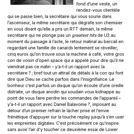
fond d’une veste, un
rendez-vous clientèle
qui se passe bien, la secrétaire qui vous sourie dans
l’ascenseur, la même secrétaire qui dégrafe son chemisier
en vous disant qu’elle a pris un RTT demain, la même
secrétaire qui ne plonge pas un
greatest hits
de U2 au
moment du passage à l’acte, le retour matinal au bercail en
regardant une famille de canards lentement se réveiller,
cinq euros qu’on trouve sous la machine à café, votre gros
con de voisin d’open space qui a appelé pour dire qu’il ne
viendrait pas ce matin – y’a-t-il un rapport avec la
secrétaire ? ; bref tout un attirail de détails à la con qui font
dire que Dieu se cache parfois dans l’insignifiance. Le
bonheur c’est parfois un disque qu’on écoute d’une oreille
distraite, un disque anodin qui soudain vous kidnappe au
point de vous faire perdre les commandes de l’appareil –
y’a-t-il un rapport avec Daniel Balavoine ?, imposant au
détour d’un premier refrain le lâcher prise et l’envie
frénétique d’appuyer sur la touche replay jusqu’à s’en user
les empreintes digitales. C’est précisément ce qu’inspire
sans avoir l’air d’y toucher ce deuxième essai de Lower