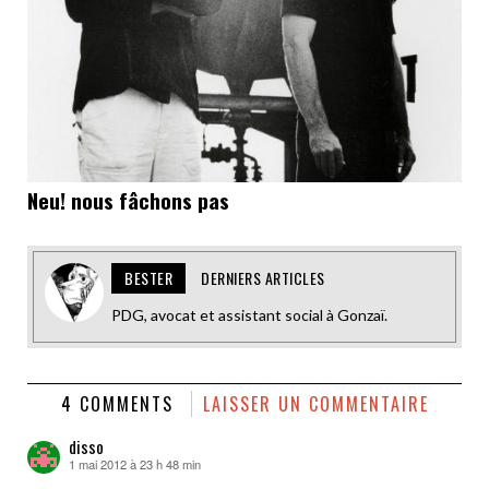
Neu! nous fâchons pas
BESTER
DERNIERS ARTICLES
PDG, avocat et assistant social à Gonzaï.
4 COMMENTS
LAISSER UN COMMENTAIRE
disso
1 mai 2012 à 23 h 48 min
dit :