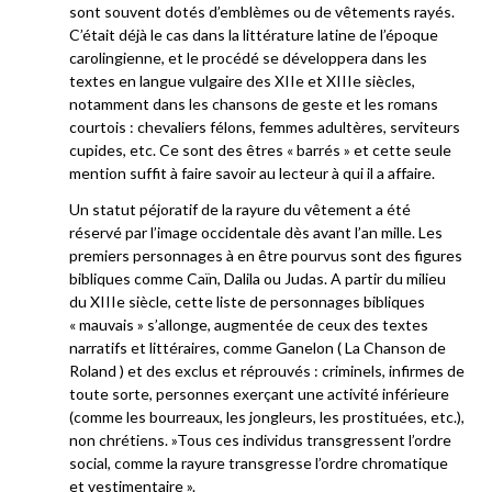
sont souvent dotés d’emblèmes ou de vêtements rayés.
C’était déjà le cas dans la littérature latine de l’époque
carolingienne, et le procédé se développera dans les
textes en langue vulgaire des XIIe et XIIIe siècles,
notamment dans les chansons de geste et les romans
courtois : chevaliers félons, femmes adultères, serviteurs
cupides, etc. Ce sont des êtres « barrés » et cette seule
mention suffit à faire savoir au lecteur à qui il a affaire.
Un statut péjoratif de la rayure du vêtement a été
réservé par l’image occidentale dès avant l’an mille. Les
premiers personnages à en être pourvus sont des figures
bibliques comme Caïn, Dalila ou Judas. A partir du milieu
du XIIIe siècle, cette liste de personnages bibliques
« mauvais » s’allonge, augmentée de ceux des textes
narratifs et littéraires, comme Ganelon ( La Chanson de
Roland ) et des exclus et réprouvés : criminels, infirmes de
toute sorte, personnes exerçant une activité inférieure
(comme les bourreaux, les jongleurs, les prostituées, etc.),
non chrétiens. »Tous ces individus transgressent l’ordre
social, comme la rayure transgresse l’ordre chromatique
et vestimentaire ».