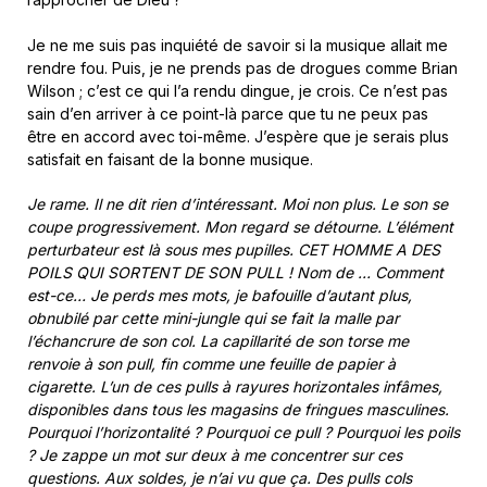
Je ne me suis pas inquiété de savoir si la musique allait me
rendre fou. Puis, je ne prends pas de drogues comme Brian
Wilson ; c’est ce qui l’a rendu dingue, je crois. Ce n’est pas
sain d’en arriver à ce point-là parce que tu ne peux pas
être en accord avec toi-même. J’espère que je serais plus
satisfait en faisant de la bonne musique.
Je rame. Il ne dit rien d’intéressant. Moi non plus. Le son se
coupe progressivement. Mon regard se détourne. L’élément
perturbateur est là sous mes pupilles. CET HOMME A DES
POILS QUI SORTENT DE SON PULL ! Nom de … Comment
est-ce… Je perds mes mots, je bafouille d’autant plus,
obnubilé par cette mini-jungle qui se fait la malle par
l’échancrure de son col.
La capillarité de son torse me
renvoie à son pull, fin comme une feuille de papier à
cigarette. L’un de ces pulls à rayures horizontales infâmes,
disponibles dans tous les magasins de fringues masculines.
Pourquoi l’horizontalité ? Pourquoi ce pull ? Pourquoi les poils
? Je zappe un mot sur deux à me concentrer sur ces
questions. Aux soldes, je n’ai vu que ça. Des pulls cols