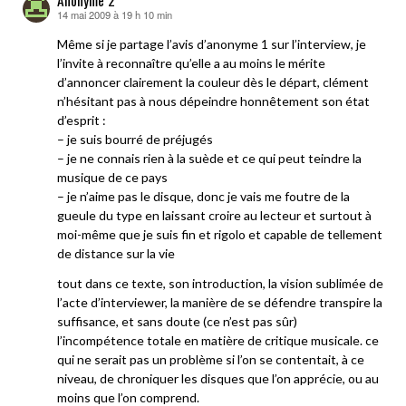
14 mai 2009 à 19 h 10 min
dit :
Même si je partage l’avis d’anonyme 1 sur l’interview, je
l’invite à reconnaître qu’elle a au moins le mérite
d’annoncer clairement la couleur dès le départ, clément
n’hésitant pas à nous dépeindre honnêtement son état
d’esprit :
– je suis bourré de préjugés
– je ne connais rien à la suède et ce qui peut teindre la
musique de ce pays
– je n’aime pas le disque, donc je vais me foutre de la
gueule du type en laissant croire au lecteur et surtout à
moi-même que je suis fin et rigolo et capable de tellement
de distance sur la vie
tout dans ce texte, son introduction, la vision sublimée de
l’acte d’interviewer, la manière de se défendre transpire la
suffisance, et sans doute (ce n’est pas sûr)
l’incompétence totale en matière de critique musicale. ce
qui ne serait pas un problème si l’on se contentait, à ce
niveau, de chroniquer les disques que l’on apprécie, ou au
moins que l’on comprend.