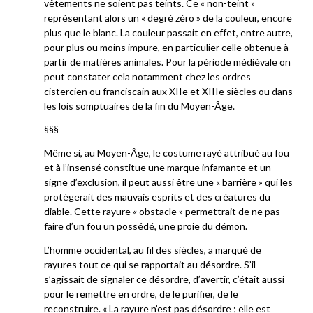
vêtements ne soient pas teints. Ce « non-teint »
représentant alors un « degré zéro » de la couleur, encore
plus que le blanc. La couleur passait en effet, entre autre,
pour plus ou moins impure, en particulier celle obtenue à
partir de matières animales. Pour la période médiévale on
peut constater cela notamment chez les ordres
cistercien ou franciscain aux XIIe et XIIIe siècles ou dans
les lois somptuaires de la fin du Moyen-Âge.
§§§
Même si, au Moyen-Âge, le costume rayé attribué au fou
et à l’insensé constitue une marque infamante et un
signe d’exclusion, il peut aussi être une « barrière » qui les
protègerait des mauvais esprits et des créatures du
diable. Cette rayure « obstacle » permettrait de ne pas
faire d’un fou un possédé, une proie du démon.
L’homme occidental, au fil des siècles, a marqué de
rayures tout ce qui se rapportait au désordre. S’il
s’agissait de signaler ce désordre, d’avertir, c’était aussi
pour le remettre en ordre, de le purifier, de le
reconstruire. « La rayure n’est pas désordre ; elle est