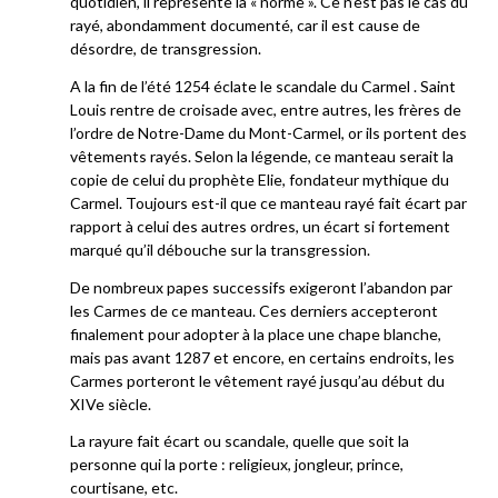
quotidien, il représente la « norme ». Ce n’est pas le cas du
rayé, abondamment documenté, car il est cause de
désordre, de transgression.
A la fin de l’été 1254 éclate le scandale du Carmel . Saint
Louis rentre de croisade avec, entre autres, les frères de
l’ordre de Notre-Dame du Mont-Carmel, or ils portent des
vêtements rayés. Selon la légende, ce manteau serait la
copie de celui du prophète Elie, fondateur mythique du
Carmel. Toujours est-il que ce manteau rayé fait écart par
rapport à celui des autres ordres, un écart si fortement
marqué qu’il débouche sur la transgression.
De nombreux papes successifs exigeront l’abandon par
les Carmes de ce manteau. Ces derniers accepteront
finalement pour adopter à la place une chape blanche,
mais pas avant 1287 et encore, en certains endroits, les
Carmes porteront le vêtement rayé jusqu’au début du
XIVe siècle.
La rayure fait écart ou scandale, quelle que soit la
personne qui la porte : religieux, jongleur, prince,
courtisane, etc.