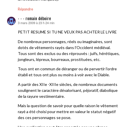
Répondre
- - - romain déboire
3 mars 2009 à 23 h 24 min
dit :
PETIT RESUME SI TU NE VEUX PAS ACHTER LE LIVRE
De nombreux personnages, réels ou imaginaires, sont
dotés de vêtements rayés dans l’Occident médiéval.
Tous sont des exclus ou des réprouvés : juifs, hérétiques,
jongleurs, lépreux, bourreaux, prostituées, etc.
Tous ont en commun de déranger ou de pervertir l’ordre
établi et tous ont plus ou moins à voir avec le Diable.
A partir des XIIe -XIIIe siècles, de nombreux documents
soulignent le caractère dévalorisant, péjoratif, diabolique
de la rayure vestimentaire.
Mais la question de savoir pour quelle raison le vêtement
rayé a été choisi pour mettre en valeur le statut négatif
des ces personnages se pose.