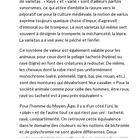
de varietas . « Rayé » et « varié » sont d’ailleurs parfois
synonymes, ce qui attire d’emblée la rayure vers le
péjoratif car pour la culture médiévale, la notion de varius
exprime toujours quelque chose d’impur, d’agressif,
d’immoral ou de trompeur. Le mot varietas lui-même sert
souvent à désigner la tromperie, la méchanceté, la lèpre.
La varietas a à voir avec le péché et l’enfer.
Ce système de valeur est également valable pour les
animaux, pour ceux dont le pelage tacheté (hyène) ou
rayé (tigre) en font des créatures à redouter. De même,
les chevaux dont la robe n’est pas uniformément
monochrome (vairé, pommelé, tigré, bai, pie, rouan, etc.)
sont des montures qui dévalorisent leur cavalier. « Pour la
société animale comme pour celle des hommes, être roux,
rayé ou tacheté est à peu près équivalent ».
Pour l’homme du Moyen-Âge, il y a d’un côté l’uni, le
« plain » et de l’autre tout ce qui n’est pas uni : tacheté,
rayé, compartimenté. On retrouve cette équivalence
dans le domaine des couleurs où les notions de bichromie
et de polychromie ne sont guère différentes. Deux