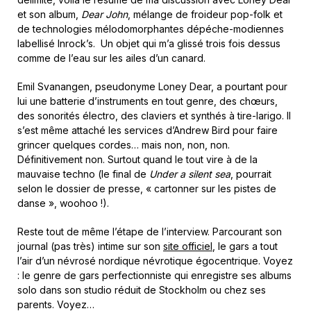
et son album,
Dear John
, mélange de froideur pop-folk et
de technologies mélodomorphantes dépéche-modiennes
labellisé Inrock’s. Un objet qui m’a glissé trois fois dessus
comme de l’eau sur les ailes d’un canard.
Emil Svanangen, pseudonyme Loney Dear, a pourtant pour
lui une batterie d’instruments en tout genre, des chœurs,
des sonorités électro, des claviers et synthés à tire-larigo. Il
s’est même attaché les services d’Andrew Bird pour faire
grincer quelques cordes… mais non, non, non.
Définitivement non. Surtout quand le tout vire à de la
mauvaise techno (le final de
Under a silent sea
, pourrait
selon le dossier de presse, « cartonner sur les pistes de
danse », woohoo !).
Reste tout de même l’étape de l’interview. Parcourant son
journal (pas très) intime sur son
site officiel
, le gars a tout
l’air d’un névrosé nordique névrotique égocentrique. Voyez
: le genre de gars perfectionniste qui enregistre ses albums
solo dans son studio réduit de Stockholm ou chez ses
parents. Voyez…