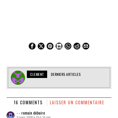
CLEMENT
DERNIERS ARTICLES
16 COMMENTS
LAISSER UN COMMENTAIRE
- - romain déboire
3 mars 2009 à 23 h 15 min
dit :