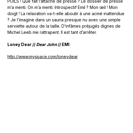
POILS ! Que fait l’attaché de presse ? Le dossier de presse
m’a menti. On m’a menti. Introspectif Emil ? Mon œil ! Mon
doigt ! La relaxation va-t-elle aboutir à une acmé inattendue
? Je l’imagine dans un sauna presque nu avec une simple
serviette autour de la taille. D’infâmes préjugés dignes de
Michel Leeb me rattrapent. Il est tant d’arrêter.
Loney Dear //
Dear John
// EMI
http://www.myspace.com/loneydear