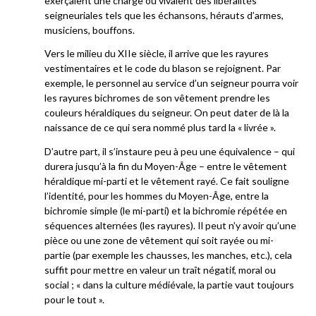
exerçaient une charge ou vivaient des libéralités
seigneuriales tels que les échansons, hérauts d’armes,
musiciens, bouffons.
Vers le milieu du XIIe siècle, il arrive que les rayures
vestimentaires et le code du blason se rejoignent. Par
exemple, le personnel au service d’un seigneur pourra voir
les rayures bichromes de son vêtement prendre les
couleurs héraldiques du seigneur. On peut dater de là la
naissance de ce qui sera nommé plus tard la « livrée ».
D’autre part, il s’instaure peu à peu une équivalence – qui
durera jusqu’à la fin du Moyen-Âge – entre le vêtement
héraldique mi-parti et le vêtement rayé. Ce fait souligne
l’identité, pour les hommes du Moyen-Âge, entre la
bichromie simple (le mi-parti) et la bichromie répétée en
séquences alternées (les rayures). Il peut n’y avoir qu’une
pièce ou une zone de vêtement qui soit rayée ou mi-
partie (par exemple les chausses, les manches, etc.), cela
suffit pour mettre en valeur un traît négatif, moral ou
social ; « dans la culture médiévale, la partie vaut toujours
pour le tout ».