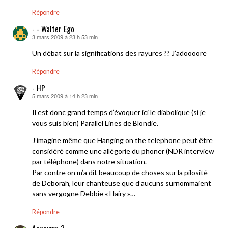
Répondre
- - Walter Ego
3 mars 2009 à 23 h 53 min
dit :
Un débat sur la significations des rayures ?? J’adoooore
Répondre
- HP
5 mars 2009 à 14 h 23 min
dit :
Il est donc grand temps d’évoquer ici le diabolique (si je
vous suis bien) Parallel Lines de Blondie.
J’imagine même que Hanging on the telephone peut être
considéré comme une allégorie du phoner (NDR interview
par téléphone) dans notre situation.
Par contre on m’a dit beaucoup de choses sur la pilosité
de Deborah, leur chanteuse que d’aucuns surnommaient
sans vergogne Debbie « Hairy »…
Répondre
Anonyme 2