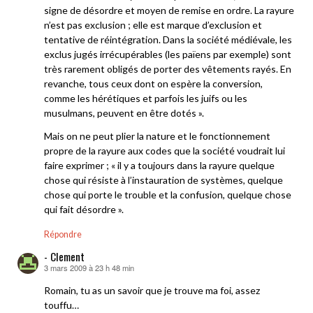
signe de désordre et moyen de remise en ordre. La rayure
n’est pas exclusion ; elle est marque d’exclusion et
tentative de réintégration. Dans la société médiévale, les
exclus jugés irrécupérables (les païens par exemple) sont
très rarement obligés de porter des vêtements rayés. En
revanche, tous ceux dont on espère la conversion,
comme les hérétiques et parfois les juifs ou les
musulmans, peuvent en être dotés ».
Mais on ne peut plier la nature et le fonctionnement
propre de la rayure aux codes que la société voudrait lui
faire exprimer ; « il y a toujours dans la rayure quelque
chose qui résiste à l’instauration de systèmes, quelque
chose qui porte le trouble et la confusion, quelque chose
qui fait désordre ».
Répondre
- Clement
3 mars 2009 à 23 h 48 min
dit :
Romain, tu as un savoir que je trouve ma foi, assez
touffu…