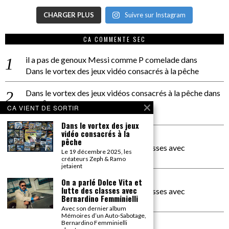
CHARGER PLUS
Suivre sur Instagram
CA COMMENTE SEC
il a pas de genoux Messi comme P comelade
dans
Dans le vortex des jeux vidéo consacrés à la pêche
Dans le vortex des jeux vidéos consacrés à la pêche
dans
PACÔME THIELLEMENT
CA VIENT DE SORTIR
La séance d’Hip Gnose
Dans le vortex des jeux
vidéo consacrés à la
La Patrie
dans
pêche
On a parlé Dolce Vita et lutte des classes avec
Le 19 décembre 2025, les
Bernardino Femminielli
créateurs Zeph & Ramo
jetaient
carte noire negra à l'o tiede
dans
On a parlé Dolce Vita et
lutte des classes avec
On a parlé Dolce Vita et lutte des classes avec
Bernardino Femminielli
Bernardino Femminielli
Avec son dernier album
Mémoires d’un Auto-Sabotage,
moise et son mascaré
dans
Bernardino Femminielli