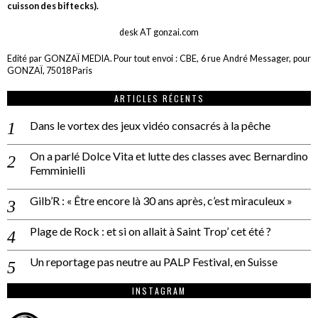
cuisson des biftecks).
desk AT gonzai.com
Edité par GONZAÏ MEDIA. Pour tout envoi : CBE, 6 rue André Messager, pour
GONZAÏ, 75018 Paris
ARTICLES RÉCENTS
Dans le vortex des jeux vidéo consacrés à la pêche
On a parlé Dolce Vita et lutte des classes avec Bernardino
Femminielli
Gilb’R : « Être encore là 30 ans après, c’est miraculeux »
Plage de Rock : et si on allait à Saint Trop’ cet été ?
Un reportage pas neutre au PALP Festival, en Suisse
INSTAGRAM