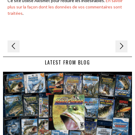
Ce site utilise Akismet pour réduire les indésirables.
En savoir
plus sur la façon dont les données de vos commentaires sont
traitées
.
Navigation
de
LATEST FROM BLOG
l’article