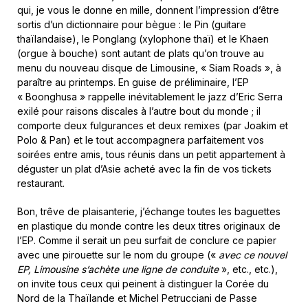
qui, je vous le donne en mille, donnent l’impression d’être
sortis d’un dictionnaire pour bègue : le Pin (guitare
thaïlandaise), le Ponglang (xylophone thaï) et le Khaen
(orgue à bouche) sont autant de plats qu’on trouve au
menu du nouveau disque de Limousine, « Siam Roads », à
paraître au printemps. En guise de préliminaire, l’EP
« Boonghusa » rappelle inévitablement le jazz d’Eric Serra
exilé pour raisons discales à l’autre bout du monde ; il
comporte deux fulgurances et deux remixes (par Joakim et
Polo & Pan) et le tout accompagnera parfaitement vos
soirées entre amis, tous réunis dans un petit appartement à
déguster un plat d’Asie acheté avec la fin de vos tickets
restaurant.
Bon, trêve de plaisanterie, j’échange toutes les baguettes
en plastique du monde contre les deux titres originaux de
l’EP. Comme il serait un peu surfait de conclure ce papier
avec une pirouette sur le nom du groupe («
avec ce nouvel
EP, Limousine s’achète une ligne de conduite
», etc., etc.),
on invite tous ceux qui peinent à distinguer la Corée du
Nord de la Thaïlande et Michel Petrucciani de Passe