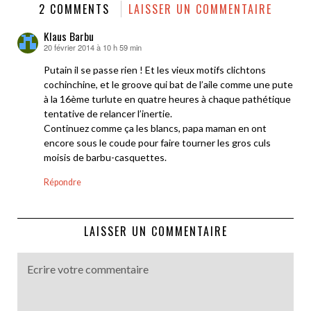
2 COMMENTS
LAISSER UN COMMENTAIRE
Klaus Barbu
20 février 2014 à 10 h 59 min
dit :
Putain il se passe rien ! Et les vieux motifs clichtons
cochinchine, et le groove qui bat de l’aile comme une pute
à la 16ème turlute en quatre heures à chaque pathétique
tentative de relancer l’inertie.
Continuez comme ça les blancs, papa maman en ont
encore sous le coude pour faire tourner les gros culs
moisis de barbu-casquettes.
Répondre
LAISSER UN COMMENTAIRE