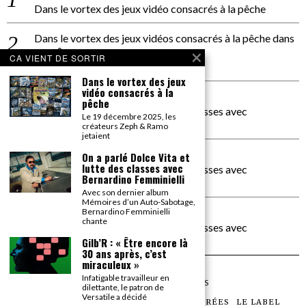
Dans le vortex des jeux vidéo consacrés à la pêche
Dans le vortex des jeux vidéos consacrés à la pêche
dans
PACÔME THIELLEMENT
CA VIENT DE SORTIR
La séance d’Hip Gnose
Dans le vortex des jeux
vidéo consacrés à la
La Patrie
dans
pêche
On a parlé Dolce Vita et lutte des classes avec
Le 19 décembre 2025, les
Bernardino Femminielli
créateurs Zeph & Ramo
jetaient
carte noire negra à l'o tiede
dans
On a parlé Dolce Vita et
lutte des classes avec
On a parlé Dolce Vita et lutte des classes avec
Bernardino Femminielli
Bernardino Femminielli
Avec son dernier album
Mémoires d’un Auto-Sabotage,
moise et son mascaré
dans
Bernardino Femminielli
chante
On a parlé Dolce Vita et lutte des classes avec
Bernardino Femminielli
Gilb’R : « Être encore là
30 ans après, c’est
miraculeux »
Infatigable travailleur en
©
2026
TOUS DROITS RÉSERVÉS
dilettante, le patron de
Versatile a décidé
LES ARTICLES
LE MAGAZINE
LES SOIRÉES
LE LABEL